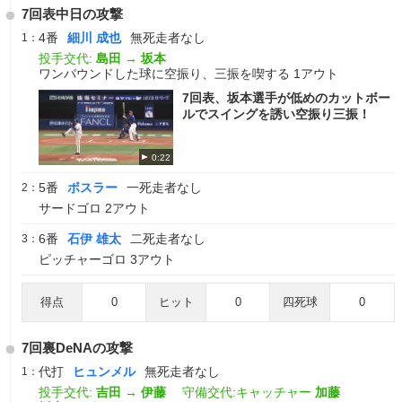
7回表中日の攻撃
4番
細川 成也
無死走者なし
1：
投手交代:
島田
→
坂本
ワンバウンドした球に空振り、三振を喫する 1アウト
7回表、坂本選手が低めのカットボー
ルでスイングを誘い空振り三振！
0:22
5番
ボスラー
一死走者なし
2：
サードゴロ 2アウト
6番
石伊 雄太
二死走者なし
3：
ピッチャーゴロ 3アウト
得点
0
ヒット
0
四死球
0
7回裏DeNAの攻撃
代打
ヒュンメル
無死走者なし
1：
投手交代:
吉田
→
伊藤
守備交代:キャッチャー
加藤