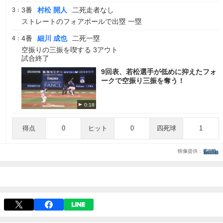
3番
村松 開人
二死走者なし
3：
ストレートのフォアボールで出塁 一塁
4番
細川 成也
二死一塁
4：
空振りの三振を喫する 3アウト
試合終了
9回表、若松選手が低めに抑えたフォ
ークで空振り三振を奪う！
0:18
得点
0
ヒット
0
四死球
1