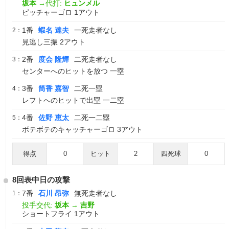
坂本
→代打:
ヒュンメル
ピッチャーゴロ 1アウト
1番
蝦名 達夫
一死走者なし
2：
見逃し三振 2アウト
2番
度会 隆輝
二死走者なし
3：
センターへのヒットを放つ 一塁
3番
筒香 嘉智
二死一塁
4：
レフトへのヒットで出塁 一二塁
4番
佐野 恵太
二死一二塁
5：
ボテボテのキャッチャーゴロ 3アウト
得点
0
ヒット
2
四死球
0
8回表中日の攻撃
7番
石川 昂弥
無死走者なし
1：
投手交代:
坂本
→
吉野
ショートフライ 1アウト