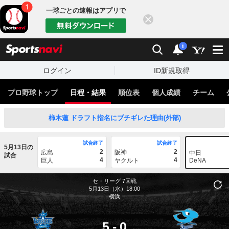
一球ごとの速報はアプリで
閉じる
sports
検索
通知
i
ログイン
ID新規取得
プロ野球トップ
日程・結果
順位表
個人成績
チーム
柿木蓮 ドラフト指名にブチギレた理由(外部)
試合終了
試合終了
5月13日の
2
2
広島
阪神
中日
試合
4
4
巨人
ヤクルト
DeNA
セ・リーグ
7回戦
5月13日（水）18:00
横浜
5
-
0