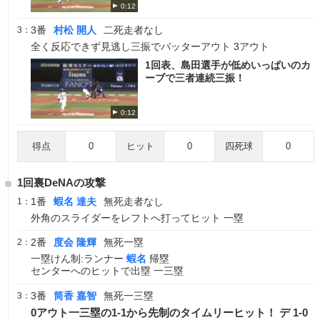
0:12
3番
村松 開人
二死走者なし
3：
全く反応できず見逃し三振でバッターアウト 3アウト
1回表、島田選手が低めいっぱいのカ
ーブで三者連続三振！
0:12
得点
0
ヒット
0
四死球
0
1回裏DeNAの攻撃
1番
蝦名 達夫
無死走者なし
1：
外角のスライダーをレフトへ打ってヒット 一塁
2番
度会 隆輝
無死一塁
2：
一塁けん制:ランナー
蝦名
帰塁
センターへのヒットで出塁 一三塁
3番
筒香 嘉智
無死一三塁
3：
0アウト一三塁の1-1から先制のタイムリーヒット！ デ 1-0