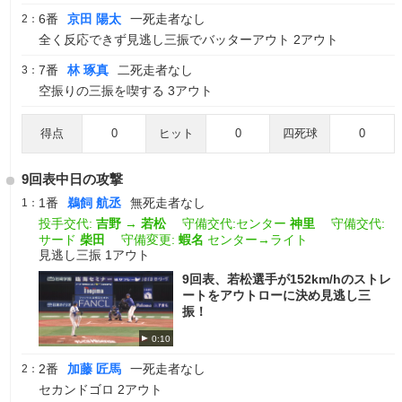
6番
京田 陽太
一死走者なし
2：
全く反応できず見逃し三振でバッターアウト 2アウト
7番
林 琢真
二死走者なし
3：
空振りの三振を喫する 3アウト
得点
0
ヒット
0
四死球
0
9回表中日の攻撃
1番
鵜飼 航丞
無死走者なし
1：
投手交代:
吉野
→
若松
守備交代:センター
神里
守備交代:
サード
柴田
守備変更:
蝦名
センター→ライト
見逃し三振 1アウト
9回表、若松選手が152km/hのストレ
ートをアウトローに決め見逃し三
振！
0:10
2番
加藤 匠馬
一死走者なし
2：
セカンドゴロ 2アウト