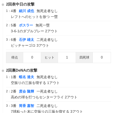
2回表中日の攻撃
4番
細川 成也
無死走者なし
1：
レフトへのヒットを放つ 一塁
5番
ボスラー
無死一塁
2：
3-6-1のダブルプレー 2アウト
6番
石伊 雄太
二死走者なし
3：
ピッチャーゴロ 3アウト
得点
0
ヒット
1
四死球
0
2回裏DeNAの攻撃
1番
蝦名 達夫
無死走者なし
1：
空振りの三振を喫する 1アウト
2番
度会 隆輝
一死走者なし
2：
高めの球を打つもセンターフライ 2アウト
3番
筒香 嘉智
二死走者なし
3：
7球粘った末に空振りの三振を喫する 3アウト