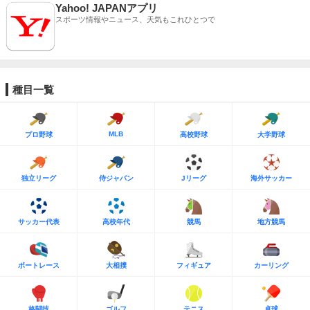
Yahoo! JAPANアプリ
スポーツ情報やニュース、天気もこれひとつで
種目一覧
MLB
プロ野球
高校野球
大学野球
独立リーグ
侍ジャパン
Jリーグ
海外サッカー
サッカー代表
高校年代
競馬
地方競馬
ボートレース
大相撲
フィギュア
カーリング
格闘技
ゴルフ
テニス
卓球