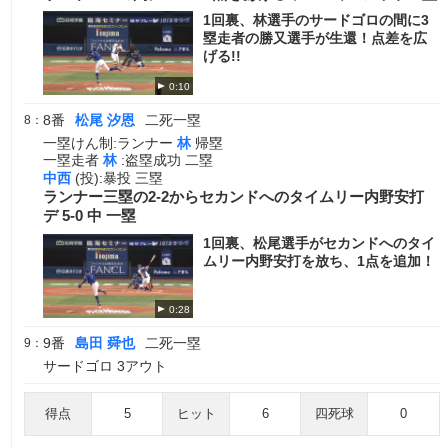
1回裏、林選手のサードゴロの間に3
塁走者の勝又選手が生還！点差を広
げる!!
0:10
8番
松尾 汐恩
二死一塁
8：
一塁けん制:ランナー
林
帰塁
一塁走者
林
:盗塁成功 二塁
中西
(投):暴投 三塁
ランナー三塁の2-2からセカンドへのタイムリー内野安打
デ 5-0 中 一塁
1回裏、松尾選手がセカンドへのタイ
ムリー内野安打を放ち、1点を追加！
0:28
9番
島田 舜也
二死一塁
9：
サードゴロ 3アウト
得点
5
ヒット
6
四死球
0