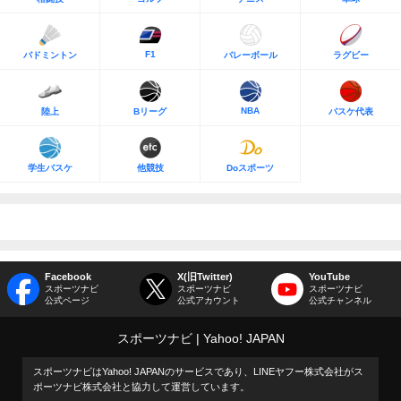
F1
バドミントン
バレーボール
ラグビー
NBA
陸上
Bリーグ
バスケ代表
学生バスケ
他競技
Doスポーツ
Facebook
X(旧Twitter)
YouTube
スポーツナビ
スポーツナビ
スポーツナビ
公式ページ
公式アカウント
公式チャンネル
スポーツナビ
Yahoo! JAPAN
スポーツナビはYahoo! JAPANのサービスであり、LINEヤフー株式会社がス
ポーツナビ株式会社と協力して運営しています。