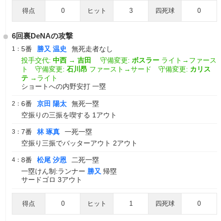
得点
0
ヒット
3
四死球
0
6回裏DeNAの攻撃
5番
勝又 温史
無死走者なし
1：
投手交代:
中西
→
吉田
守備変更:
ボスラー
ライト→ファース
ト 守備変更:
石川昂
ファースト→サード 守備変更:
カリス
テ
→ライト
ショートへの内野安打 一塁
6番
京田 陽太
無死一塁
2：
空振りの三振を喫する 1アウト
7番
林 琢真
一死一塁
3：
空振り三振でバッターアウト 2アウト
8番
松尾 汐恩
二死一塁
4：
一塁けん制:ランナー
勝又
帰塁
サードゴロ 3アウト
得点
0
ヒット
1
四死球
0