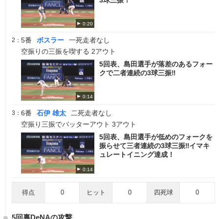
3球三振！
0:20
5番
ボスラー
一死走者なし
2：
空振りの三振を喫する 2アウト
5回表、島田選手が落差のあるフォー
クで二者連続の3球三振‼
0:14
6番
石伊 雄太
二死走者なし
3：
空振り三振でバッターアウト 3アウト
5回表、島田選手が低めのフォークを
振らせて三者連続の3球三振‼イマキ
ュレートイニング達成！
0:14
得点
0
ヒット
0
四死球
0
5回裏DeNAの攻撃