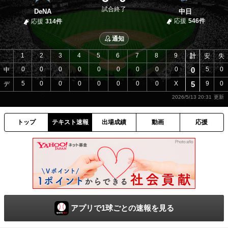
試合終了
DeNA
中日
応援
546件
応援
314件
通知
1
2
3
4
5
6
7
8
9
計
安
失
0
0
0
0
0
0
0
0
0
0
5
0
中
5
0
0
0
0
0
0
0
X
5
9
0
デ
2026/5/13 20:31
トップ
テキスト速報
出場成績
動画
応援
アプリで1球ごとの速報を見る