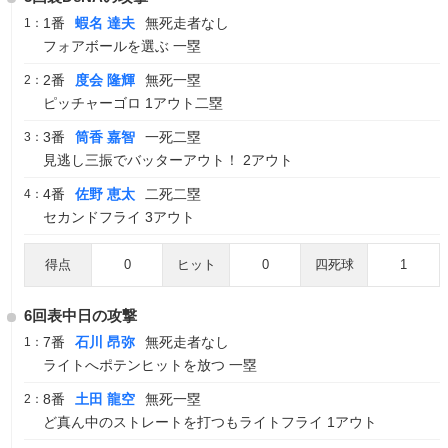
1番
蝦名 達夫
無死走者なし
1：
フォアボールを選ぶ 一塁
2番
度会 隆輝
無死一塁
2：
ピッチャーゴロ 1アウト二塁
3番
筒香 嘉智
一死二塁
3：
見逃し三振でバッターアウト！ 2アウト
4番
佐野 恵太
二死二塁
4：
セカンドフライ 3アウト
得点
0
ヒット
0
四死球
1
6回表中日の攻撃
7番
石川 昂弥
無死走者なし
1：
ライトへポテンヒットを放つ 一塁
8番
土田 龍空
無死一塁
2：
ど真ん中のストレートを打つもライトフライ 1アウト