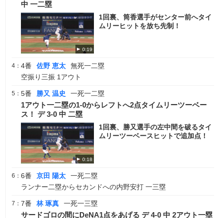
中 一二塁
1回裏、筒香選手がセンター前へタイ
ムリーヒットを放ち先制！
0:19
4番
佐野 恵太
無死一二塁
4：
空振り三振 1アウト
5番
勝又 温史
一死一二塁
5：
1アウト一二塁の1-0からレフトへ2点タイムリーツーベー
ス！ デ 3-0 中 二塁
1回裏、勝又選手の左中間を破るタイ
ムリーツーベースヒットで追加点！
0:18
6番
京田 陽太
一死二塁
6：
ランナー二塁からセカンドへの内野安打 一三塁
7番
林 琢真
一死一三塁
7：
サードゴロの間にDeNA1点をあげる デ 4-0 中 2アウト一塁