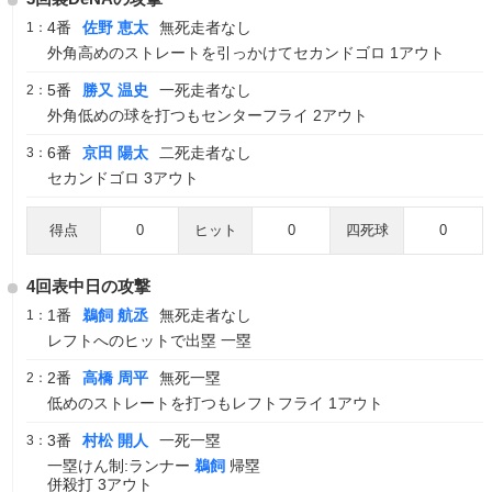
4番
佐野 恵太
無死走者なし
1：
外角高めのストレートを引っかけてセカンドゴロ 1アウト
5番
勝又 温史
一死走者なし
2：
外角低めの球を打つもセンターフライ 2アウト
6番
京田 陽太
二死走者なし
3：
セカンドゴロ 3アウト
得点
0
ヒット
0
四死球
0
4回表中日の攻撃
1番
鵜飼 航丞
無死走者なし
1：
レフトへのヒットで出塁 一塁
2番
高橋 周平
無死一塁
2：
低めのストレートを打つもレフトフライ 1アウト
3番
村松 開人
一死一塁
3：
一塁けん制:ランナー
鵜飼
帰塁
併殺打 3アウト