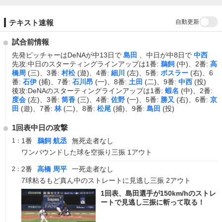
自動更新
テキスト速報
試合前情報
先発ピッチャーはDeNAが中13日で
島田
、中日が中8日で
中西
先攻:中日のスターティングラインアップは1番:
鵜飼
(中)、2番:
高
橋周
(三)、3番:
村松
(遊)、4番:
細川
(左)、5番:
ボスラー
(右)、6
番:
石伊
(捕)、7番:
石川昂
(一)、8番:
土田
(二)、9番:
中西
(投)
後攻:DeNAのスターティングラインアップは1番:
蝦名
(中)、2番:
度会
(左)、3番:
筒香
(三)、4番:
佐野
(一)、5番:
勝又
(右)、6番:
京
田
(遊)、7番:
林
(二)、8番:
松尾
(捕)、9番:
島田
(投)
1回表中日の攻撃
1番
鵜飼 航丞
無死走者なし
1：
ワンバウンドした球を空振り三振 1アウト
2番
高橋 周平
一死走者なし
2：
7球粘るもど真ん中のストレートに見逃し三振 2アウト
1回表、島田選手が150km/hのストレ
ートで見逃し三振に斬って取る！