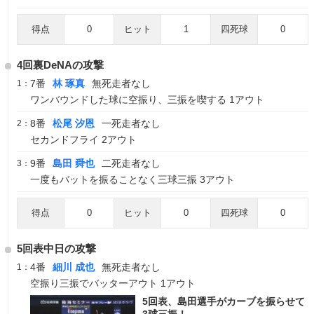
得点
0
ヒット
1
四死球
0
4回裏DeNAの攻撃
7番
林 琢真
無死走者なし
1：
ワンバウンドした球に空振り、三振を喫する 1アウト
8番
松尾 汐恩
一死走者なし
2：
セカンドフライ 2アウト
9番
島田 舜也
二死走者なし
3：
一度もバットを振ることなく三球三振 3アウト
得点
0
ヒット
0
四死球
0
5回表中日の攻撃
4番
細川 成也
無死走者なし
1：
空振り三振でバッターアウト 1アウト
5回表、島田選手がカーブを振らせて