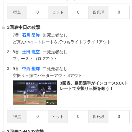
得点
0
ヒット
0
四死球
0
3回表中日の攻撃
7番
石川 昂弥
無死走者なし
1：
ど真ん中のストレートを打つもライトフライ 1アウト
8番
土田 龍空
一死走者なし
2：
ファーストゴロ 2アウト
9番
中西 聖輝
二死走者なし
3：
空振り三振でバッターアウト 3アウト
3回表、島田選手がインコースのスト
レートで空振り三振を奪う！
0:07
得点
0
ヒット
0
四死球
0
3回裏DeNAの攻撃