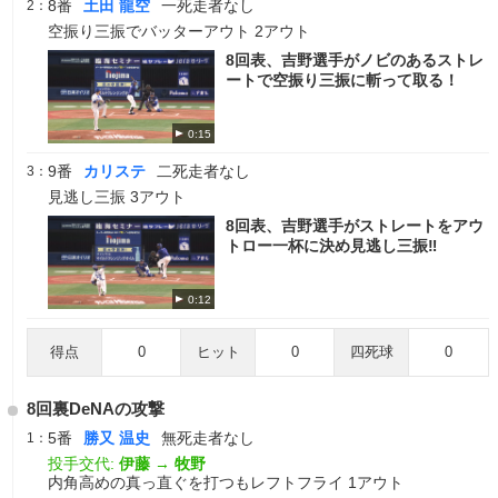
8番
土田 龍空
一死走者なし
2：
空振り三振でバッターアウト 2アウト
8回表、吉野選手がノビのあるストレ
ートで空振り三振に斬って取る！
0:15
9番
カリステ
二死走者なし
3：
見逃し三振 3アウト
8回表、吉野選手がストレートをアウ
トロー一杯に決め見逃し三振‼
0:12
得点
0
ヒット
0
四死球
0
8回裏DeNAの攻撃
5番
勝又 温史
無死走者なし
1：
投手交代:
伊藤
→
牧野
内角高めの真っ直ぐを打つもレフトフライ 1アウト