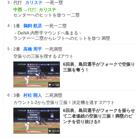
代打
カリステ
一死一塁
3：
中西
→代打:
カリステ
センターへのヒットを放つ 一二塁
1番
鵜飼 航丞
一死一二塁
4：
－DeNA:内野手マウンドへ集まる－
ランナー一二塁からレフトへのヒットを放つ 満塁
2番
高橋 周平
一死満塁
5：
空振りの三振を喫する 2アウト
6回表、島田選手がフォークで空振り
三振を奪う！
0:19
3番
村松 開人
二死満塁
6：
カウント1-2から空振り三振！決定機を逃す 3アウト
6回表、島田選手がフォークを振らせ
て二者連続の空振り三振！満塁のピ
ンチを切り抜ける‼
0:09