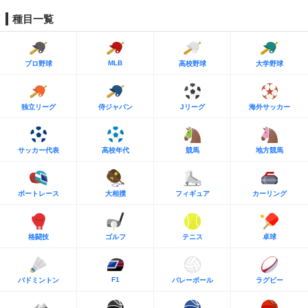
種目一覧
MLB
プロ野球
高校野球
大学野球
独立リーグ
侍ジャパン
Jリーグ
海外サッカー
サッカー代表
高校年代
競馬
地方競馬
ボートレース
大相撲
フィギュア
カーリング
格闘技
ゴルフ
テニス
卓球
F1
バドミントン
バレーボール
ラグビー