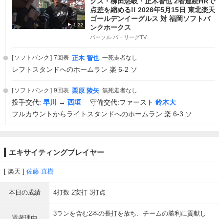
クス・柳田悠岐・正木智也 2者連続HRで
点差を縮める!! 2026年5月15日 東北楽天
ゴールデンイーグルス 対 福岡ソフトバ
1:22
ンクホークス
パーソル パ・リーグTV
ソフトバンク
7回表
正木 智也
一死走者なし
レフトスタンドへのホームラン 楽 6-2 ソ
ソフトバンク
9回表
栗原 陵矢
無死走者なし
投手交代:
早川
→
西垣
守備交代:ファースト
鈴木大
フルカウントからライトスタンドへのホームラン 楽 6-3 ソ
エキサイティングプレイヤー
楽天
佐藤 直樹
本日の成績
4打数 2安打 3打点
3ランを含む2本の長打を放ち、チームの勝利に貢献し
選考理由