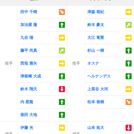
田中 千晴
津森 宥紀
加治屋 蓮
鈴木 豪太
九谷 瑠
大江 竜聖
藤平 尚真
杉山 一樹
投手
西垣 雅矢
投手
オスナ
津留﨑 大成
ヘルナンデス
鈴木 翔天
上茶谷 大河
内 星龍
松本 裕樹
柴田 大地
伊藤 光
山本 祐大