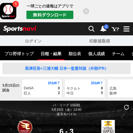
一球ごとの速報はアプリで
閉じる
sports
検索
通知
i
ログイン
ID新規取得
プロ野球トップ
日程・結果
順位表
個人成績
チーム
髙津臣吾×三浦大輔 日本一監督対談（外部/PR）
試合終了
試合終了
5月15日の
DeNA
0
8
ヤクルト
広島
試合
2
5
巨人
中日
阪神
パ・リーグ
10回戦
5月15日（金）13:00
楽天モバイル
6
-
3