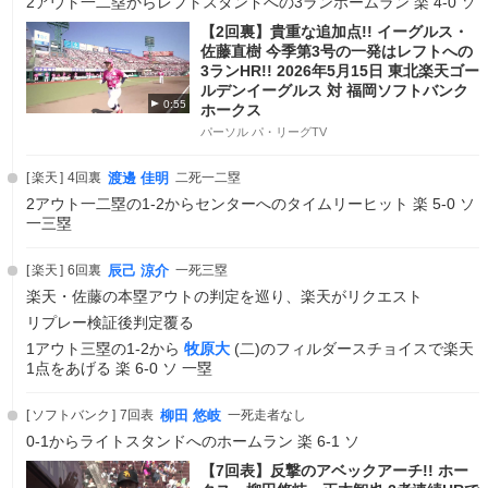
2アウト一二塁からレフトスタンドへの3ランホームラン 楽 4-0 ソ
【2回裏】貴重な追加点!! イーグルス・
佐藤直樹 今季第3号の一発はレフトへの
3ランHR!! 2026年5月15日 東北楽天ゴー
ルデンイーグルス 対 福岡ソフトバンク
0:55
ホークス
パーソル パ・リーグTV
楽天
4回裏
渡邊 佳明
二死一二塁
2アウト一二塁の1-2からセンターへのタイムリーヒット 楽 5-0 ソ
一三塁
楽天
6回裏
辰己 涼介
一死三塁
楽天・佐藤の本塁アウトの判定を巡り、楽天がリクエスト
リプレー検証後判定覆る
1アウト三塁の1-2から
牧原大
(二)のフィルダースチョイスで楽天
1点をあげる 楽 6-0 ソ 一塁
ソフトバンク
7回表
柳田 悠岐
一死走者なし
0-1からライトスタンドへのホームラン 楽 6-1 ソ
【7回表】反撃のアベックアーチ!! ホー