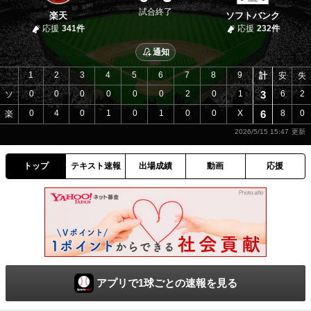
試合終了
楽天
ソフトバンク
応援
341件
応援
232件
通知
1
2
3
4
5
6
7
8
9
計
安
失
0
0
0
0
0
0
2
0
1
3
6
2
ソ
0
4
0
1
0
1
0
0
X
6
8
0
楽
2026/5/15 15:47
トップ
テキスト速報
出場成績
動画
応援
アプリで1球ごとの速報を見る