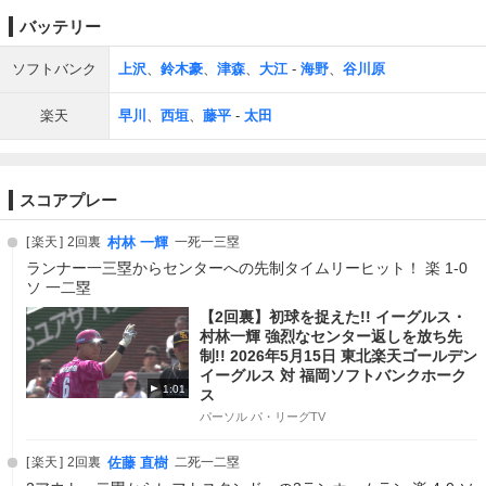
バッテリー
ソフトバンク
上沢
、
鈴木豪
、
津森
、
大江
-
海野
、
谷川原
楽天
早川
、
西垣
、
藤平
-
太田
スコアプレー
楽天
2回裏
村林 一輝
一死一三塁
ランナー一三塁からセンターへの先制タイムリーヒット！ 楽 1-0
ソ 一二塁
【2回裏】初球を捉えた!! イーグルス・
村林一輝 強烈なセンター返しを放ち先
制!! 2026年5月15日 東北楽天ゴールデン
イーグルス 対 福岡ソフトバンクホーク
1:01
ス
パーソル パ・リーグTV
楽天
2回裏
佐藤 直樹
二死一二塁