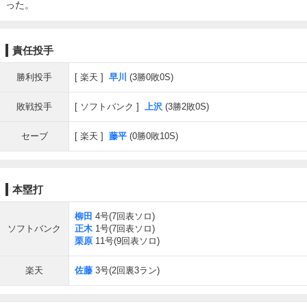
った。
責任投手
勝利投手
楽天
早川
(3勝0敗0S)
敗戦投手
ソフトバンク
上沢
(3勝2敗0S)
セーブ
楽天
藤平
(0勝0敗10S)
本塁打
柳田
4号(7回表ソロ)
ソフトバンク
正木
1号(7回表ソロ)
栗原
11号(9回表ソロ)
楽天
佐藤
3号(2回裏3ラン)