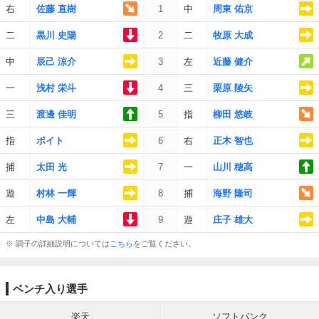
右
佐藤 直樹
1
中
周東 佑京
二
黒川 史陽
2
二
牧原 大成
中
辰己 涼介
3
左
近藤 健介
一
浅村 栄斗
4
三
栗原 陵矢
三
渡邊 佳明
5
指
柳田 悠岐
指
ボイト
6
右
正木 智也
捕
太田 光
7
一
山川 穂高
遊
村林 一輝
8
捕
海野 隆司
左
中島 大輔
9
遊
庄子 雄大
※ 調子の詳細説明については
こちら
をご覧ください。
ベンチ入り選手
楽天
ソフトバンク