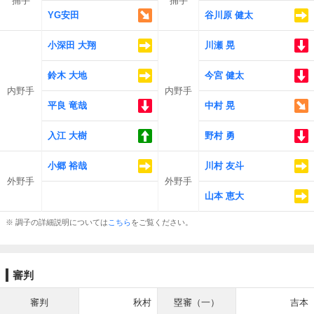
捕手
捕手
YG安田
谷川原 健太
小深田 大翔
川瀬 晃
鈴木 大地
今宮 健太
内野手
内野手
平良 竜哉
中村 晃
入江 大樹
野村 勇
小郷 裕哉
川村 友斗
外野手
外野手
山本 恵大
※ 調子の詳細説明については
こちら
をご覧ください。
審判
審判
秋村
塁審（一）
吉本