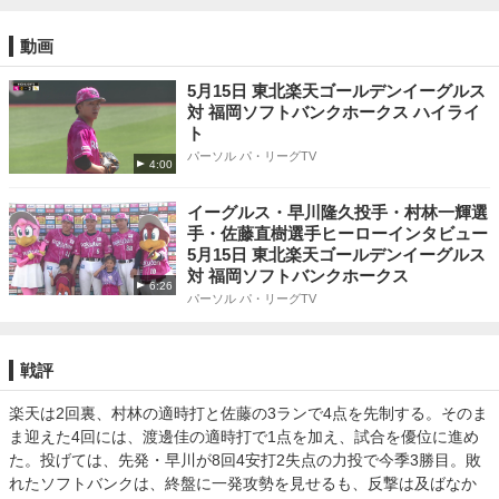
動画
5月15日 東北楽天ゴールデンイーグルス
対 福岡ソフトバンクホークス ハイライ
ト
パーソル パ・リーグTV
4:00
イーグルス・早川隆久投手・村林一輝選
手・佐藤直樹選手ヒーローインタビュー
5月15日 東北楽天ゴールデンイーグルス
対 福岡ソフトバンクホークス
6:26
パーソル パ・リーグTV
戦評
楽天は2回裏、村林の適時打と佐藤の3ランで4点を先制する。そのま
ま迎えた4回には、渡邊佳の適時打で1点を加え、試合を優位に進め
た。投げては、先発・早川が8回4安打2失点の力投で今季3勝目。敗
れたソフトバンクは、終盤に一発攻勢を見せるも、反撃は及ばなか