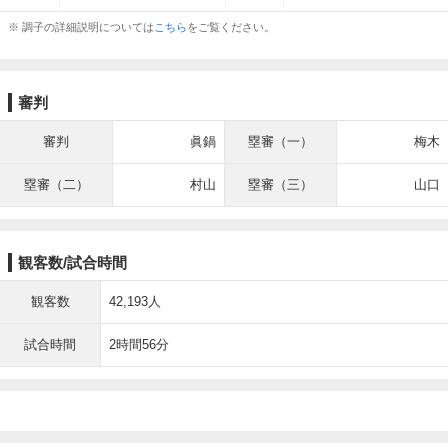
※ 調子の詳細説明については
こちら
をご覧ください。
審判
審判
眞鍋
塁審（一）
梅木
塁審（二）
村山
塁審（三）
山口
観客数/試合時間
観客数
42,193人
試合時間
2時間56分