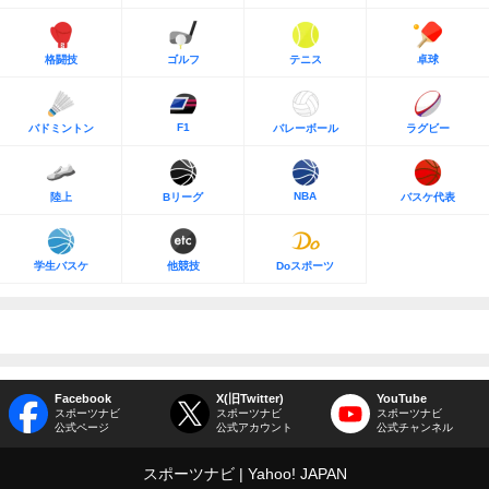
格闘技
ゴルフ
テニス
卓球
F1
バドミントン
バレーボール
ラグビー
NBA
陸上
Bリーグ
バスケ代表
学生バスケ
他競技
Doスポーツ
Facebook
X(旧Twitter)
YouTube
スポーツナビ
スポーツナビ
スポーツナビ
公式ページ
公式アカウント
公式チャンネル
スポーツナビ
Yahoo! JAPAN