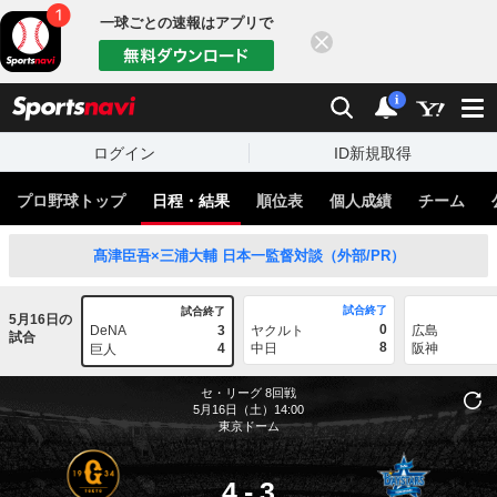
一球ごとの速報はアプリで
閉じる
sports
検索
通知
i
ログイン
ID新規取得
プロ野球トップ
日程・結果
順位表
個人成績
チーム
髙津臣吾×三浦大輔 日本一監督対談（外部/PR）
試合終了
試合終了
5月16日の
0
DeNA
3
ヤクルト
広島
試合
8
4
中日
阪神
巨人
セ・リーグ
8回戦
5月16日（土）14:00
東京ドーム
4
-
3