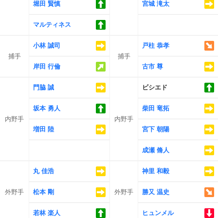
堀田 賢慎
宮城 滝太
マルティネス
小林 誠司
戸柱 恭孝
捕手
捕手
岸田 行倫
古市 尊
門脇 誠
ビシエド
坂本 勇人
柴田 竜拓
内野手
内野手
増田 陸
宮下 朝陽
成瀬 脩人
丸 佳浩
神里 和毅
外野手
松本 剛
外野手
勝又 温史
若林 楽人
ヒュンメル