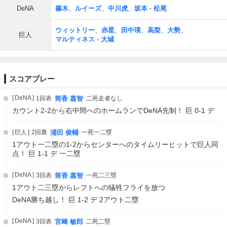
DeNA
篠木
、
ルイーズ
、
中川虎
、
坂本
-
松尾
ウィットリー
、
赤星
、
田中瑛
、
高梨
、
大勢
、
巨人
マルティネス
-
大城
スコアプレー
DeNA
1回表
筒香 嘉智
二死走者なし
カウント2-2から右中間へのホームランでDeNA先制！ 巨 0-1 デ
巨人
2回裏
浦田 俊輔
一死一二塁
1アウト一二塁の1-2からセンターへのタイムリーヒットで巨人同
点！ 巨 1-1 デ 一二塁
DeNA
3回表
筒香 嘉智
一死二三塁
1アウト二三塁からレフトへの犠牲フライを放つ
DeNA勝ち越し！ 巨 1-2 デ 2アウト二塁
DeNA
3回表
宮﨑 敏郎
二死二塁