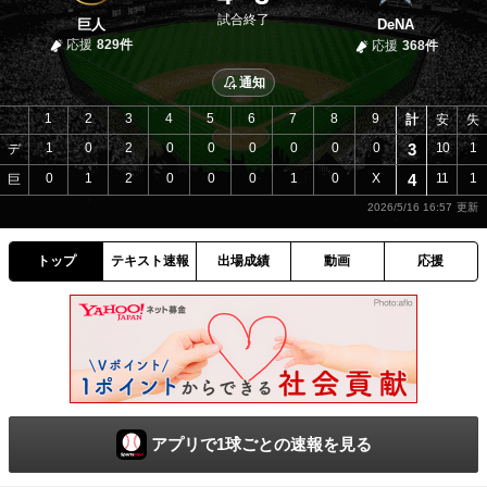
試合終了
巨人
DeNA
応援
829件
応援
368件
通知
1
2
3
4
5
6
7
8
9
計
安
失
1
0
2
0
0
0
0
0
0
3
10
1
デ
0
1
2
0
0
0
1
0
X
4
11
1
巨
2026/5/16 16:57
トップ
テキスト速報
出場成績
動画
応援
アプリで1球ごとの速報を見る