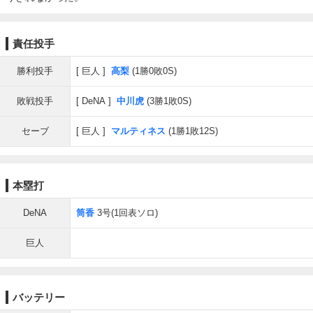
責任投手
勝利投手
巨人
高梨
(1勝0敗0S)
敗戦投手
DeNA
中川虎
(3勝1敗0S)
セーブ
巨人
マルティネス
(1勝1敗12S)
本塁打
DeNA
筒香
3号(1回表ソロ)
巨人
バッテリー