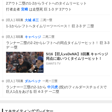
2アウト二塁の1-2からライトへのタイムリーヒット
打者走者
宮﨑
は走塁死 巨 1-3 デ 3アウト
巨人
3回裏
大城 卓三
二死一塁
1-1からレフトへタイムリーツーベース！ 巨 2-3 デ 二塁
巨人
3回裏
キャベッジ
二死二塁
ランナー二塁の2-2からレフトへの同点タイムリーヒット！ 巨 3-3
デ 一塁
5/16【巨人vsDeNA】3回裏 キャベッジ
同点に追いつくタイムリーヒット！
GIANTS TV
1:04
巨人
7回裏
ダルベック
一死一三塁
ランナー一三塁の2-1から
中川虎
(投)のフィルダースチョイスで
巨人1点をあげる 巨 4-3 デ 一二塁
エキサイティングプレイヤー