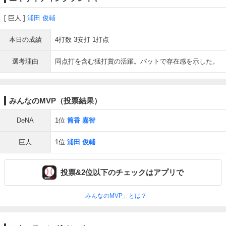
巨人
浦田 俊輔
本日の成績
4打数 3安打 1打点
選考理由
同点打を含む猛打賞の活躍。バットで存在感を示した。
みんなのMVP（投票結果）
DeNA
1位
筒香 嘉智
巨人
1位
浦田 俊輔
投票&2位以下のチェックはアプリで
「みんなのMVP」とは？