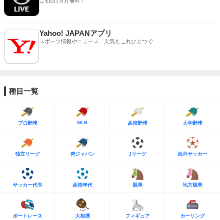
は初回1ヵ月無料！
Yahoo! JAPANアプリ
スポーツ情報やニュース、天気もこれひとつで
種目一覧
MLB
プロ野球
高校野球
大学野球
独立リーグ
侍ジャパン
Jリーグ
海外サッカー
サッカー代表
高校年代
競馬
地方競馬
ボートレース
大相撲
フィギュア
カーリング