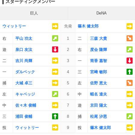
スターティングメンバー
巨人
DeNA
ウィットリー
先発
篠木 健太郎
右
平山 功太
1
二
三森 大貴
遊
泉口 友汰
2
右
度会 隆輝
二
吉川 尚輝
3
一
筒香 嘉智
一
ダルベック
4
三
宮﨑 敏郎
捕
大城 卓三
5
左
佐野 恵太
左
キャベッジ
6
中
蝦名 達夫
中
佐々木 俊輔
7
遊
京田 陽太
三
浦田 俊輔
8
捕
松尾 汐恩
投
ウィットリー
9
投
篠木 健太郎