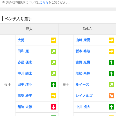
※ 調子の詳細説明については
こちら
をご覧ください。
ベンチ入り選手
巨人
DeNA
大勢
山﨑 康晃
田和 廉
坂本 裕哉
赤星 優志
吉野 光樹
中川 皓太
若松 尚輝
投手
田中 瑛斗
投手
ルイーズ
高梨 雄平
レイノルズ
船迫 大雅
中川 虎大