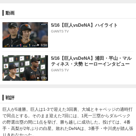
動画
5/16【巨人vsDeNA】ハイライト
GIANTS TV
3:58
5/16【巨人vsDeNA】浦田・平山・マル
ティネス・大勢 ヒーローインタビュー
GIANTS TV
7:55
戦評
巨人が5連勝。巨人は1-3で迎えた3回裏、大城とキャベッジの適時打
で同点とする。そのまま迎えた7回には、1死一三塁からダルベック
の野選出塁の間に1点を挙げ、勝ち越しに成功した。投げては、4番
手・高梨が2年ぶりの白星。敗れたDeNAは、3番手・中川虎が踏ん張
りきれなかった。