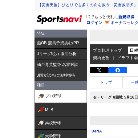
【災害支援】ひとりでも多くの命を救う「災害救助犬」
IDでもっと便利に
新規取得
ログイン
ボーナスセレク
特集
燕OB 競馬予想挑む/PR
プロ野球トップ
日
Jリーグ戦力 徹底分析
契約更改
ドラフト
仙台育英監督 名将対談
J国立試合に無料招待
トップ
一
種目
プロ野球
セ・リーグ
8回戦
5月16
MLB
高校野球
DeNA
大学野球