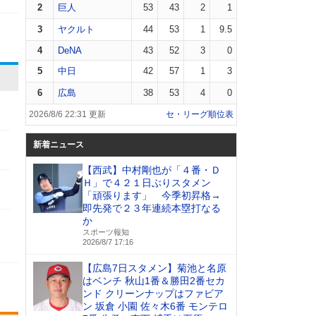
2
巨人
53
43
2
1
3
ヤクルト
44
53
1
9.5
4
DeNA
43
52
3
0
5
中日
42
57
1
3
6
広島
38
53
4
0
2026/8/6 22:31 更新
セ・リーグ順位表
新着ニュース
【西武】中村剛也が「４番・Ｄ
Ｈ」で４２１日ぶりスタメン
「頑張ります」 今季初昇格→
即先発で２３年連続本塁打なる
か
スポーツ報知
2026/8/7 17:16
【広島7日スタメン】菊池と名原
はベンチ 秋山1番＆勝田2番セカ
ンド クリーンナップはファビア
ン 坂倉 小園 佐々木6番 モンテロ