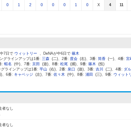
0
1
2
0
0
0
1
0
X
4
11
中7日で
ウィットリー
、DeNAが中6日で
篠木
ィングラインアップは1番:
三森
(二)、2番:
度会
(右)、3番:
筒香
(一)、4番:
宮
番:
蝦名
(中)、7番:
京田
(遊)、8番:
松尾
(捕)、9番:
篠木
(投)
グラインアップは1番:
平山
(右)、2番:
泉口
(遊)、3番:
吉川
(二)、4番:
ダ
捕)、6番:
キャベッジ
(左)、7番:
佐々木
(中)、8番:
浦田
(三)、9番:
ウィット
走者なし
ト
走者なし