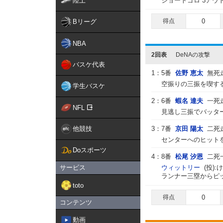
陸上
ショートゴロ 3アウ
得点
0
Bリーグ
NBA
2回表
DeNAの攻撃
バスケ代表
1：
5番
佐野 恵太
無死
空振りの三振を喫する
学生バスケ
2：
6番
蝦名 達夫
一死
NFL
見逃し三振でバッター
他競技
3：
7番
京田 陽太
二死
センターへのヒットを
Doスポーツ
4：
8番
松尾 汐恩
二死
サービス
ウィットリー
(投)
ランナー三塁からピッ
toto
得点
0
コンテンツ
動画