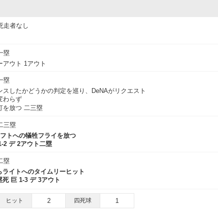
死走者なし
一塁
アウト 1アウト
一塁
ンスしたかどうかの判定を巡り、DeNAがリクエスト
変わらず
打を放つ 二三塁
二三塁
レフトへの犠牲フライを放つ
1-2 デ 2アウト二塁
二塁
からライトへのタイムリーヒット
死 巨 1-3 デ 3アウト
ヒット
2
四死球
1