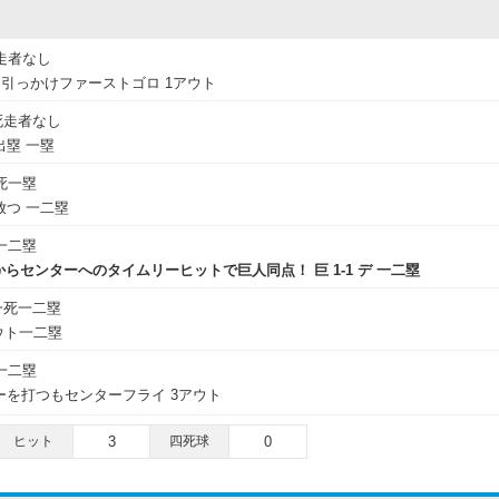
走者なし
引っかけファーストゴロ 1アウト
死走者なし
塁 一塁
死一塁
つ 一二塁
一二塁
からセンターへのタイムリーヒットで巨人同点！ 巨 1-1 デ 一二塁
一死一二塁
ウト一二塁
一二塁
ーを打つもセンターフライ 3アウト
ヒット
3
四死球
0