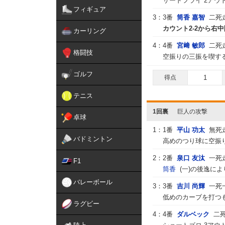
サードフライ 2アウ
フィギュア
3：
3番
筒香 嘉智
二死
カウント2-2から右中
カーリング
4：
4番
宮﨑 敏郎
二死
格闘技
空振りの三振を喫する
ゴルフ
得点
1
テニス
1回裏
巨人の攻撃
卓球
1：
1番
平山 功太
無死
バドミントン
高めのつり球に空振り
2：
2番
泉口 友汰
一死
F1
筒香
(一)の後逸に
バレーボール
3：
3番
吉川 尚輝
一死
低めのカーブを打つも
ラグビー
4：
4番
ダルベック
二