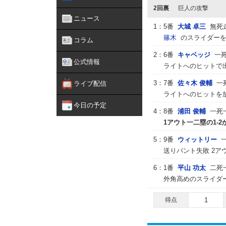
2回裏
巨人の攻撃
ニュース
1：
5番
大城 卓三
無死
篠木
のスライダーを
コラム
2：
6番
キャベッジ
一
公式情報
ライトへのヒットで出
3：
7番
佐々木 俊輔
一
ライブ配信
ライトへのヒットを放
今日の予定
4：
8番
浦田 俊輔
一死
1アウト一二塁の1-2
5：
9番
ウィットリー
送りバント失敗 2ア
6：
1番
平山 功太
二死
外角高めのスライダ
得点
1