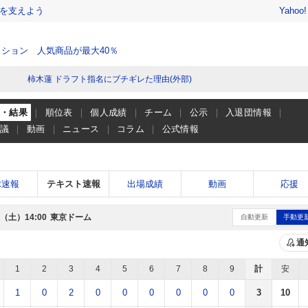
を支えよう
Yahoo
ション 人気商品が最大40％
柿木蓮 ドラフト指名にブチギレた理由(外部)
程・結果
順位表
個人成績
チーム
公示
入退団情報
会議
動画
ニュース
コラム
公式情報
球速報
テキスト速報
出場成績
動画
応援
日（土）
東京ドーム
14:00
自動更新
手動更
通
1
2
3
4
5
6
7
8
9
計
安
1
0
2
0
0
0
0
0
0
3
10