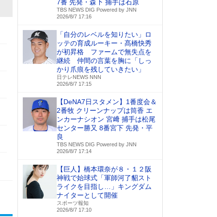
7番 先発・森下 捕手は石原
TBS NEWS DIG Powered by JNN
2026/8/7 17:16
「自分のレベルを知りたい」ロ
ッテの育成ルーキー・髙橋快秀
が初昇格 ファームで無失点を
継続 仲間の言葉を胸に「しっ
かり爪痕を残していきたい」
日テレNEWS NNN
2026/8/7 17:15
【DeNA7日スタメン】1番度会＆
2番牧 クリーンナップは筒香 エ
ンカーナシオン 宮﨑 捕手は松尾
センター勝又 8番宮下 先発・平
良
TBS NEWS DIG Powered by JNN
2026/8/7 17:14
【巨人】橋本環奈が８・１２阪
神戦で始球式「軍師河了貂スト
ライクを目指し…」キングダム
ナイターとして開催
スポーツ報知
2026/8/7 17:10