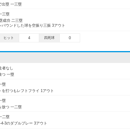
で出塁 一三塁
一三塁
盗塁成功 二三塁
ンバウンドした球を空振り三振 3アウト
ヒット
4
四死球
0
走者なし
つ 一塁
一塁
を打つもレフトフライ 1アウト
一塁
を放つ 一二塁
一二塁
4-3のダブルプレー 3アウト