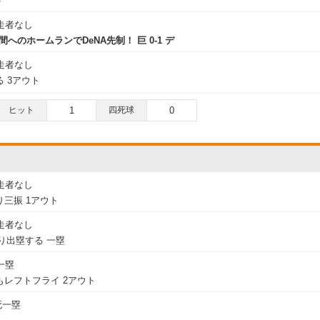
ト
走者なし
間へのホームランでDeNA先制！ 巨 0-1 デ
走者なし
 3アウト
ヒット
1
四死球
0
走者なし
三振 1アウト
走者なし
より出塁する 一塁
一塁
レフトフライ 2アウト
死一塁