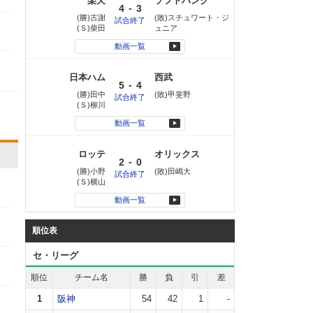
楽天
ソフトバンク
-
4
3
(勝)古謝
(敗)スチュワート・ジ
試合終了
(Ｓ)柴田
ュニア
動画一覧
日本ハム
西武
-
5
4
(勝)田中
(敗)甲斐野
試合終了
(Ｓ)柳川
動画一覧
ロッテ
オリックス
-
2
0
(勝)小野
(敗)田嶋大
試合終了
(Ｓ)横山
動画一覧
順位表
セ・リーグ
順位
チーム名
勝
負
引
差
1
阪神
54
42
1
-