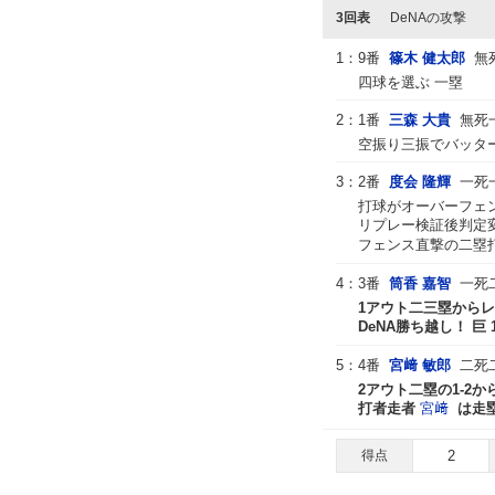
3回表
DeNAの攻撃
1：
9番
篠木 健太郎
無
四球を選ぶ 一塁
2：
1番
三森 大貴
無死
空振り三振でバッター
3：
2番
度会 隆輝
一死
打球がオーバーフェ
リプレー検証後判定
フェンス直撃の二塁
4：
3番
筒香 嘉智
一死
1アウト二三塁から
DeNA勝ち越し！ 巨 
5：
4番
宮﨑 敏郎
二死
2アウト二塁の1-2
打者走者
宮﨑
は走塁
得点
2