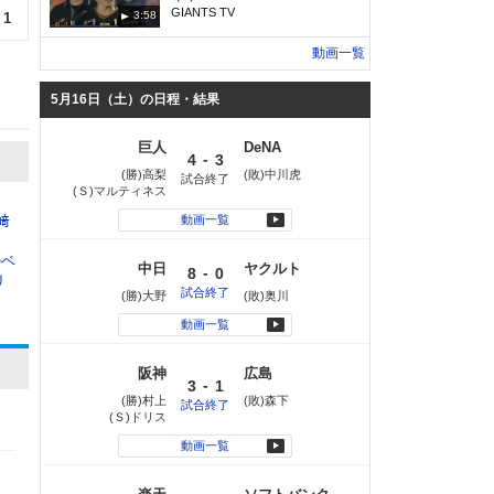
GIANTS TV
3:58
1
動画一覧
5月16日（土）の日程・結果
巨人
DeNA
-
4
3
(勝)高梨
(敗)中川虎
試合終了
(Ｓ)マルティネス
﨑
動画一覧
ルベ
中日
ヤクルト
-
8
0
リ
試合終了
(勝)大野
(敗)奥川
動画一覧
阪神
広島
-
3
1
(勝)村上
(敗)森下
試合終了
(Ｓ)ドリス
動画一覧