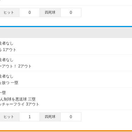
ト
ヒット
0
四死球
0
走者なし
 1アウト
走者なし
アウト！ 2アウト
走者なし
放つ 一塁
一塁
:けん制球を悪送球 三塁
チャーフライ 3アウト
ヒット
1
四死球
0