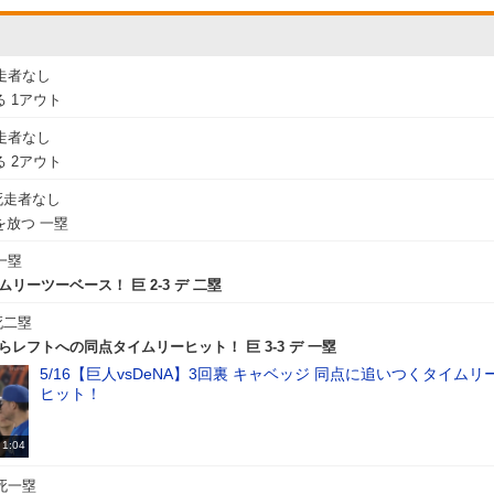
走者なし
 1アウト
走者なし
 2アウト
死走者なし
放つ 一塁
一塁
ムリーツーベース！ 巨 2-3 デ 二塁
死二塁
らレフトへの同点タイムリーヒット！ 巨 3-3 デ 一塁
5/16【巨人vsDeNA】3回裏 キャベッジ 同点に追いつくタイムリ
ヒット！
1:04
死一塁