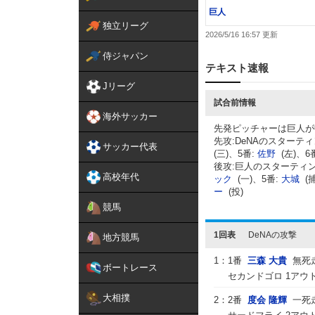
巨人
独立リーグ
2026/5/16 16:57
侍ジャパン
テキスト速報
Jリーグ
試合前情報
海外サッカー
先発ピッチャーは巨人が
先攻:DeNAのスターテ
サッカー代表
(三)、5番:
佐野
(左)、6
後攻:巨人のスターティン
高校年代
ック
(一)、5番:
大城
(
ー
(投)
競馬
1回表
DeNAの攻撃
地方競馬
1：
1番
三森 大貴
無死
ボートレース
セカンドゴロ 1アウ
大相撲
2：
2番
度会 隆輝
一死