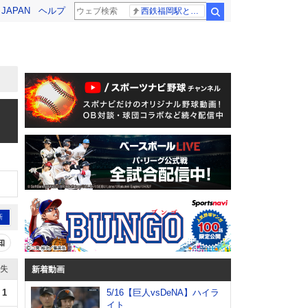
! JAPAN
ヘルプ
西鉄福岡駅と薬院駅の構内で不適切音声
検索
新
知
失
新着動画
1
5/16【巨人vsDeNA】ハイラ
イト