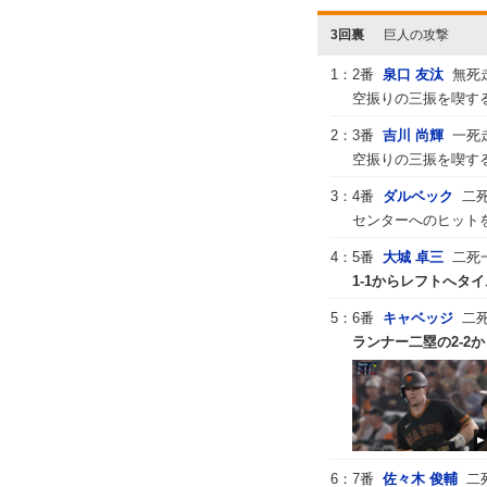
3回裏
巨人の攻撃
1：
2番
泉口 友汰
無死
空振りの三振を喫する
2：
3番
吉川 尚輝
一死
空振りの三振を喫する
3：
4番
ダルベック
二
センターへのヒットを
4：
5番
大城 卓三
二死
1-1からレフトへタイ
5：
6番
キャベッジ
二
ランナー二塁の2-2か
6：
7番
佐々木 俊輔
二