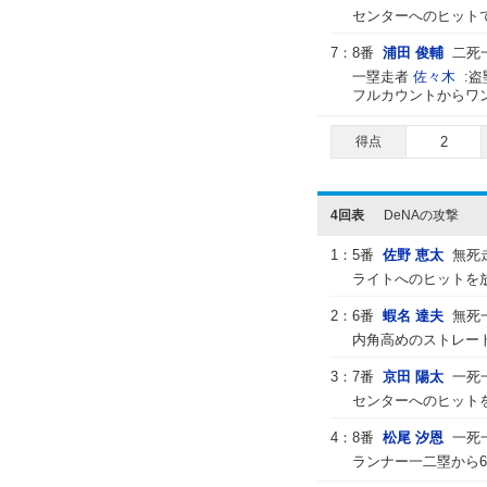
センターへのヒット
7：
8番
浦田 俊輔
二死
一塁走者
佐々木
:
フルカウントからワ
得点
2
4回表
DeNAの攻撃
1：
5番
佐野 恵太
無死
ライトへのヒットを放
2：
6番
蝦名 達夫
無死
内角高めのストレート
3：
7番
京田 陽太
一死
センターへのヒット
4：
8番
松尾 汐恩
一死
ランナー一二塁から6-