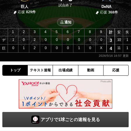
試合終了
巨人
DeNA
応援
829件
応援
368件
通知
1
2
3
4
5
6
7
8
9
計
安
失
1
0
2
0
0
0
0
0
0
3
10
1
デ
0
1
2
0
0
0
1
0
X
4
11
1
巨
2026/5/16 16:57
トップ
テキスト速報
出場成績
動画
応援
アプリで1球ごとの速報を見る