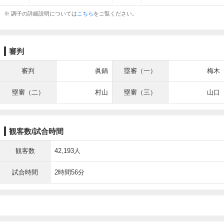
※ 調子の詳細説明については
こちら
をご覧ください。
審判
審判
眞鍋
塁審（一）
梅木
塁審（二）
村山
塁審（三）
山口
観客数/試合時間
観客数
42,193人
試合時間
2時間56分