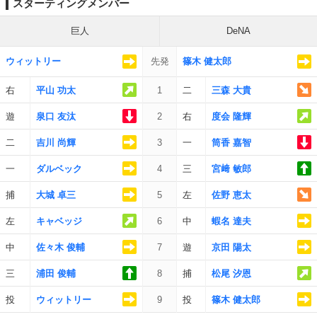
スターティングメンバー
巨人
DeNA
ウィットリー
先発
篠木 健太郎
右
平山 功太
1
二
三森 大貴
遊
泉口 友汰
2
右
度会 隆輝
二
吉川 尚輝
3
一
筒香 嘉智
一
ダルベック
4
三
宮﨑 敏郎
捕
大城 卓三
5
左
佐野 恵太
左
キャベッジ
6
中
蝦名 達夫
中
佐々木 俊輔
7
遊
京田 陽太
三
浦田 俊輔
8
捕
松尾 汐恩
投
ウィットリー
9
投
篠木 健太郎