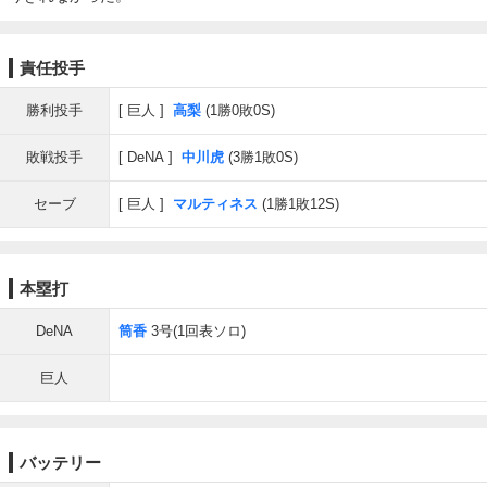
責任投手
勝利投手
巨人
高梨
(1勝0敗0S)
敗戦投手
DeNA
中川虎
(3勝1敗0S)
セーブ
巨人
マルティネス
(1勝1敗12S)
本塁打
DeNA
筒香
3号(1回表ソロ)
巨人
バッテリー