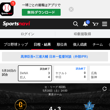
一球ごとの速報はアプリで
閉じる
sports
検索
通知
i
ログイン
ID新規取得
プロ野球トップ
日程・結果
順位表
個人成績
チーム
髙津臣吾×三浦大輔 日本一監督対談（外部/PR）
試合終了
試合終了
5月16日の
0
DeNA
3
ヤクルト
広島
試合
8
4
中日
阪神
巨人
セ・リーグ
8回戦
5月16日（土）14:00
東京ドーム
4
-
3