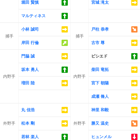
堀田 賢慎
宮城 滝太
マルティネス
小林 誠司
戸柱 恭孝
捕手
捕手
岸田 行倫
古市 尊
門脇 誠
ビシエド
坂本 勇人
柴田 竜拓
内野手
内野手
増田 陸
宮下 朝陽
成瀬 脩人
丸 佳浩
神里 和毅
外野手
松本 剛
外野手
勝又 温史
若林 楽人
ヒュンメル