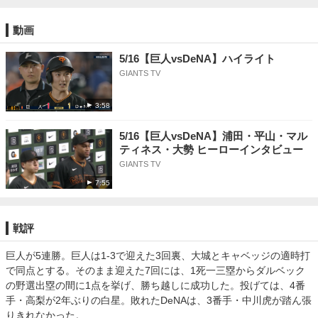
動画
5/16【巨人vsDeNA】ハイライト
GIANTS TV
3:58
5/16【巨人vsDeNA】浦田・平山・マル
ティネス・大勢 ヒーローインタビュー
GIANTS TV
7:55
戦評
巨人が5連勝。巨人は1-3で迎えた3回裏、大城とキャベッジの適時打
で同点とする。そのまま迎えた7回には、1死一三塁からダルベック
の野選出塁の間に1点を挙げ、勝ち越しに成功した。投げては、4番
手・高梨が2年ぶりの白星。敗れたDeNAは、3番手・中川虎が踏ん張
りきれなかった。