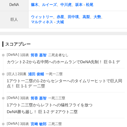
DeNA
篠木
、
ルイーズ
、
中川虎
、
坂本
-
松尾
ウィットリー
、
赤星
、
田中瑛
、
高梨
、
大勢
、
巨人
マルティネス
-
大城
スコアプレー
DeNA
1回表
筒香 嘉智
二死走者なし
カウント2-2から右中間へのホームランでDeNA先制！ 巨 0-1 デ
巨人
2回裏
浦田 俊輔
一死一二塁
1アウト一二塁の1-2からセンターへのタイムリーヒットで巨人同
点！ 巨 1-1 デ 一二塁
DeNA
3回表
筒香 嘉智
一死二三塁
1アウト二三塁からレフトへの犠牲フライを放つ
DeNA勝ち越し！ 巨 1-2 デ 2アウト二塁
DeNA
3回表
宮﨑 敏郎
二死二塁