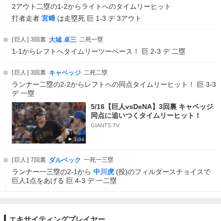
2アウト二塁の1-2からライトへのタイムリーヒット
打者走者
宮﨑
は走塁死 巨 1-3 デ 3アウト
巨人
3回裏
大城 卓三
二死一塁
1-1からレフトへタイムリーツーベース！ 巨 2-3 デ 二塁
巨人
3回裏
キャベッジ
二死二塁
ランナー二塁の2-2からレフトへの同点タイムリーヒット！ 巨 3-3
デ 一塁
5/16【巨人vsDeNA】3回裏 キャベッジ
同点に追いつくタイムリーヒット！
GIANTS TV
1:04
巨人
7回裏
ダルベック
一死一三塁
ランナー一三塁の2-1から
中川虎
(投)のフィルダースチョイスで
巨人1点をあげる 巨 4-3 デ 一二塁
エキサイティングプレイヤー