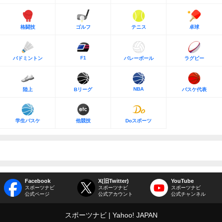
格闘技
ゴルフ
テニス
卓球
F1
バドミントン
バレーボール
ラグビー
NBA
陸上
Bリーグ
バスケ代表
学生バスケ
他競技
Doスポーツ
Facebook
X(旧Twitter)
YouTube
スポーツナビ
スポーツナビ
スポーツナビ
公式ページ
公式アカウント
公式チャンネル
スポーツナビ
Yahoo! JAPAN