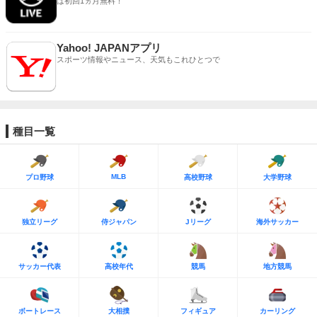
は初回1ヵ月無料！
Yahoo! JAPANアプリ
スポーツ情報やニュース、天気もこれひとつで
種目一覧
MLB
プロ野球
高校野球
大学野球
独立リーグ
侍ジャパン
Jリーグ
海外サッカー
サッカー代表
高校年代
競馬
地方競馬
ボートレース
大相撲
フィギュア
カーリング