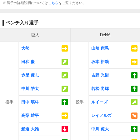
※ 調子の詳細説明については
こちら
をご覧ください。
ベンチ入り選手
巨人
DeNA
大勢
山﨑 康晃
田和 廉
坂本 裕哉
赤星 優志
吉野 光樹
中川 皓太
若松 尚輝
投手
田中 瑛斗
投手
ルイーズ
高梨 雄平
レイノルズ
船迫 大雅
中川 虎大