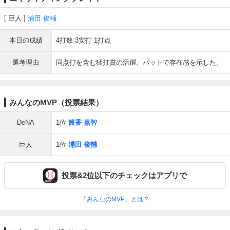
巨人
浦田 俊輔
本日の成績
4打数 3安打 1打点
選考理由
同点打を含む猛打賞の活躍。バットで存在感を示した。
みんなのMVP（投票結果）
DeNA
1位
筒香 嘉智
巨人
1位
浦田 俊輔
投票&2位以下のチェックはアプリで
「みんなのMVP」とは？