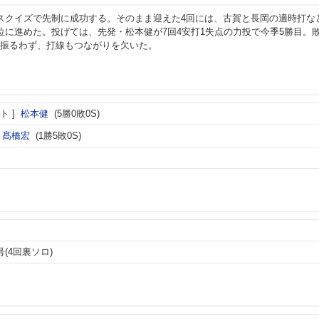
スクイズで先制に成功する。そのまま迎えた4回には、古賀と長岡の適時打な
位に進めた。投げては、先発・松本健が7回4安打1失点の力投で今季5勝目。
振るわず、打線もつながりを欠いた。
ト
松本健
(5勝0敗0S)
髙橋宏
(1勝5敗0S)
号(4回裏ソロ)