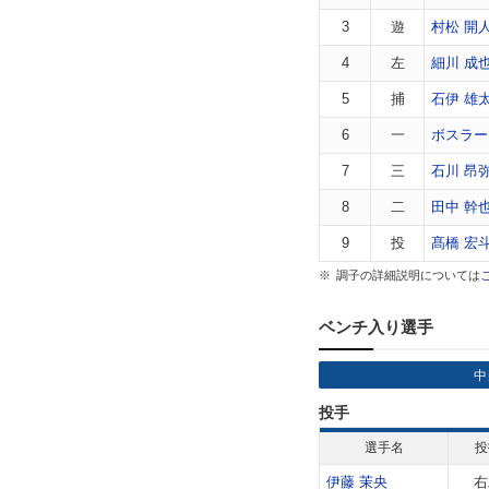
3
遊
村松 開
4
左
細川 成
5
捕
石伊 雄
6
一
ボスラー
7
三
石川 昂
8
二
田中 幹
9
投
髙橋 宏
調子の詳細説明については
ベンチ入り選手
中
投手
選手名
投
伊藤 茉央
右