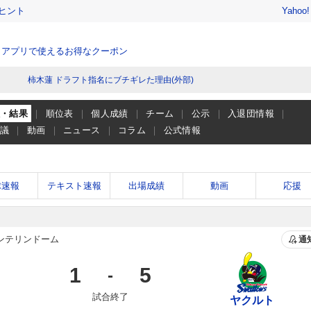
ヒント
Yahoo
、アプリで使えるお得なクーポン
柿木蓮 ドラフト指名にブチギレた理由(外部)
程・結果
順位表
個人成績
チーム
公示
入退団情報
会議
動画
ニュース
コラム
公式情報
球速報
テキスト速報
出場成績
動画
応援
ンテリンドーム
通
1
5
-
試合終了
ヤクルト