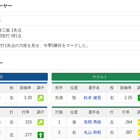
ーヤー
吾
2奪三振 1失点
 0安打 0打点
安打1失点の力投を見せ、今季5勝目をマークした。
ー
日
ヤクルト
投
防御率
調子
投手
位置
選手名
投
防御率
斗
右
3.20
先発
投
松本 健吾
右
2.25
打
打率
調子
打順
位置
選手名
打
打率
丞
右
.315
1
遊
長岡 秀樹
左
.264
太
2
右
丸山 和郁
左
.387
左
.277