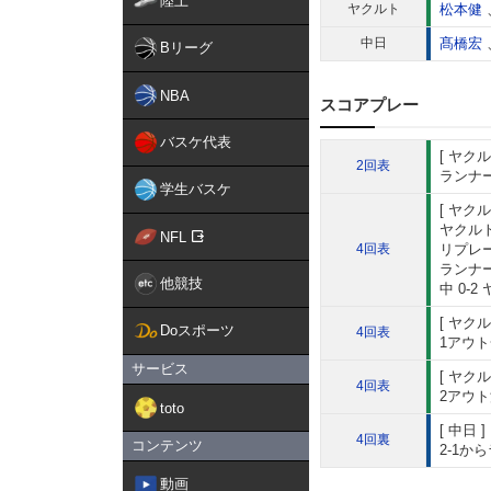
陸上
ヤクルト
松本健
中日
髙橋宏
Bリーグ
NBA
スコアプレー
バスケ代表
ヤクル
2回表
ランナー
学生バスケ
ヤクル
ヤクル
NFL
4回表
リプレ
ランナー
他競技
中 0-2
ヤクル
Doスポーツ
4回表
1アウト
サービス
ヤクル
4回表
2アウト
toto
中日
4回裏
コンテンツ
2-1か
動画