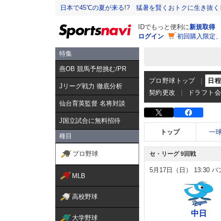
日本で45℃の夏が来る!? 猛暑を賢くおトクに生き抜く
IDでもっと便利に
新規取得
ログイン
初回購入限定
特集
燕OB 競馬予想挑む/PR
プロ野球トップ
日
Jリーグ戦力 徹底分析
契約更改
ドラフト
仙台育英監督 名将対談
J国立試合に無料招待
トップ
一
種目
プロ野球
セ・リーグ 9回戦
5月17日（日）
13:30
バ
MLB
高校野球
中日
大学野球