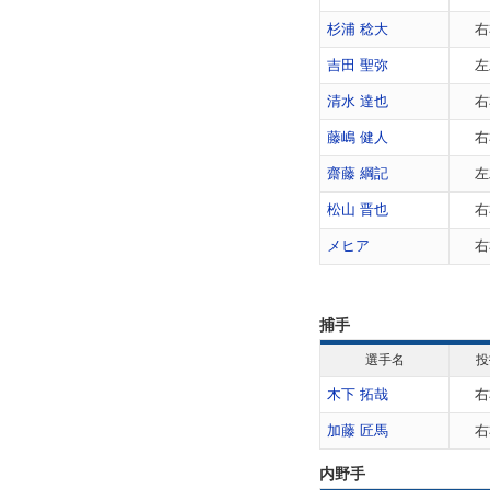
杉浦 稔大
右
吉田 聖弥
左
清水 達也
右
藤嶋 健人
右
齋藤 綱記
左
松山 晋也
右
メヒア
右
捕手
選手名
投
木下 拓哉
右
加藤 匠馬
右
内野手