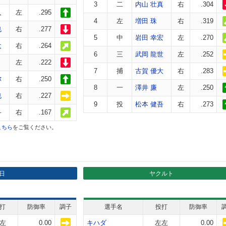
3
二
内山 壮真
右
.304
人
左
.295
4
左
増田 珠
右
.319
也
右
.277
5
中
岩田 幸宏
左
.270
太
右
.264
6
三
武岡 龍世
左
.252
左
.222
7
捕
古賀 優大
右
.283
弥
右
.250
8
一
澤井 廉
左
.250
也
右
.227
9
投
松本 健吾
右
.273
斗
右
.167
こちら
をご覧ください。
日
ヤクルト
打
防御率
調子
選手名
投打
防御率
左
0.00
キハダ
左左
0.00