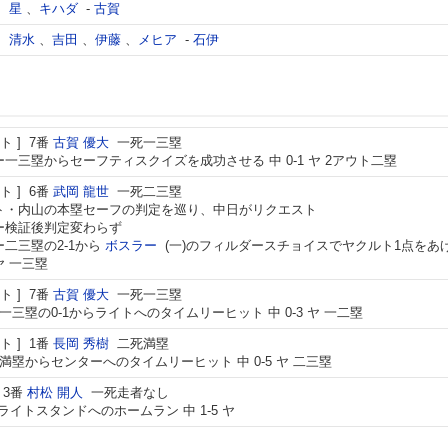
、
星
、
キハダ
-
古賀
、
清水
、
吉田
、
伊藤
、
メヒア
-
石伊
ト
7番
古賀 優大
一死一三塁
一三塁からセーフティスクイズを成功させる 中 0-1 ヤ 2アウト二塁
ト
6番
武岡 龍世
一死二三塁
ト・内山の本塁セーフの判定を巡り、中日がリクエスト
ー検証後判定変わらず
二三塁の2-1から
ボスラー
(一)のフィルダースチョイスでヤクルト1点をあ
 ヤ 一三塁
ト
7番
古賀 優大
一死一三塁
一三塁の0-1からライトへのタイムリーヒット 中 0-3 ヤ 一二塁
ト
1番
長岡 秀樹
二死満塁
満塁からセンターへのタイムリーヒット 中 0-5 ヤ 二三塁
3番
村松 開人
一死走者なし
らライトスタンドへのホームラン 中 1-5 ヤ