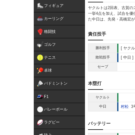
フィギュア
ヤクルトは2回表、古賀の
一挙4点を加え、試合を優
カーリング
た中日は、先発・高橋宏が
格闘技
責任投手
ゴルフ
勝利投手
ヤクル
テニス
敗戦投手
中日
セーブ
卓球
本塁打
バドミントン
F1
ヤクルト
中日
村松
3
バレーボール
ラグビー
バッテリー