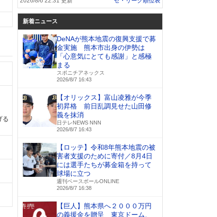
2026/8/6 22:31 更新
セ・リーグ順位表
新着ニュース
DeNAが熊本地震の復興支援で募
金実施 熊本市出身の伊勢は
「心意気にとても感謝」と感極
まる
スポニチアネックス
2026/8/7 16:43
【オリックス】富山凌雅が今季
初昇格 前日乱調見せた山田修
義を抹消
げる
日テレNEWS NNN
2026/8/7 16:43
【ロッテ】令和8年熊本地震の被
害者支援のために寄付／8月4日
には選手たちが募金箱を持って
球場に立つ
週刊ベースボールONLINE
2026/8/7 16:38
【巨人】熊本県へ２０００万円
の義援金を贈呈 東京ドーム、