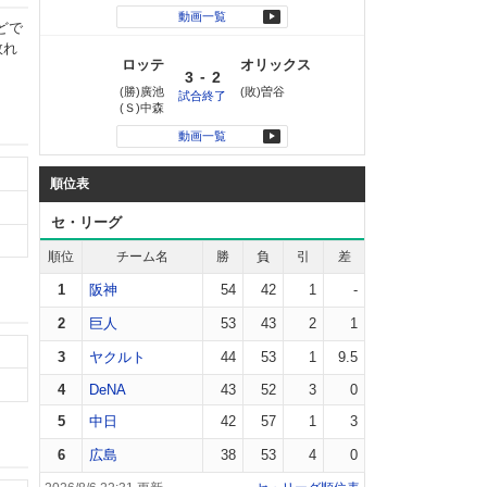
動画一覧
どで
敗れ
ロッテ
オリックス
-
3
2
(勝)廣池
(敗)曽谷
試合終了
(Ｓ)中森
動画一覧
順位表
セ・リーグ
順位
チーム名
勝
負
引
差
1
阪神
54
42
1
-
2
巨人
53
43
2
1
3
ヤクルト
44
53
1
9.5
4
DeNA
43
52
3
0
5
中日
42
57
1
3
6
広島
38
53
4
0