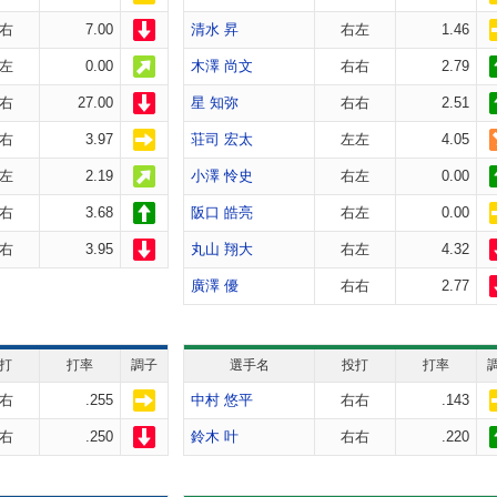
右
7.00
清水 昇
右左
1.46
左
0.00
木澤 尚文
右右
2.79
右
27.00
星 知弥
右右
2.51
右
3.97
荘司 宏太
左左
4.05
左
2.19
小澤 怜史
右左
0.00
右
3.68
阪口 皓亮
右左
0.00
右
3.95
丸山 翔大
右左
4.32
廣澤 優
右右
2.77
打
打率
調子
選手名
投打
打率
右
.255
中村 悠平
右右
.143
右
.250
鈴木 叶
右右
.220