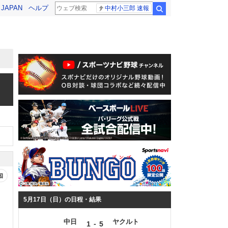
! JAPAN
ヘルプ
中村小三郎 速報
検索
知
5月17日（日）の日程・結果
中日
ヤクルト
-
1
5