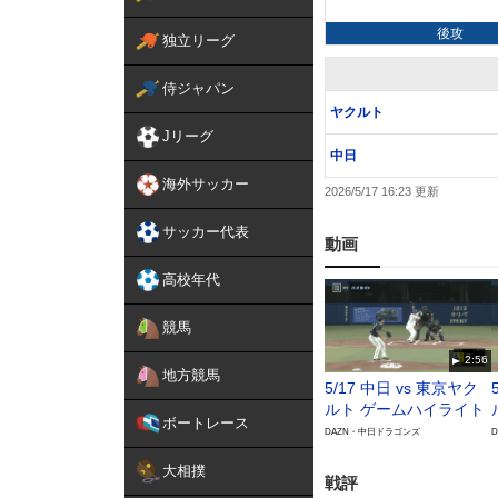
後攻
独立リーグ
侍ジャパン
ヤクルト
Jリーグ
中日
海外サッカー
2026/5/17 16:23
サッカー代表
動画
高校年代
競馬
2:56
地方競馬
5/17 中日 vs 東京ヤク
ルト ゲームハイライト
ボートレース
DAZN・中日ドラゴンズ
大相撲
戦評