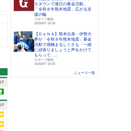
Ｇタウンで連日の募金活動…
「令和８年熊本地震」広がる支
援の輪
スポーツ報知
2026/8/7 16:36
【ＤｅＮＡ】熊本出身・伊勢大
夢が「令和８年熊本地震」募金
活動で感極まるしぐさも「一緒
に頑張りましょうと声をかけて
もらって…」
スポーツ報知
2026/8/7 16:35
ニュース一覧
調子
調子