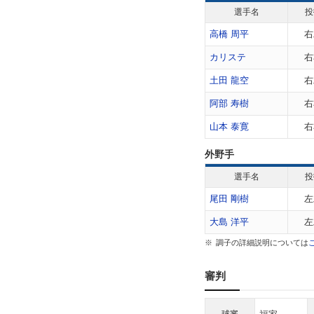
選手名
投
高橋 周平
右
カリステ
右
土田 龍空
右
阿部 寿樹
右
山本 泰寛
右
外野手
選手名
投
尾田 剛樹
左
大島 洋平
左
調子の詳細説明については
審判