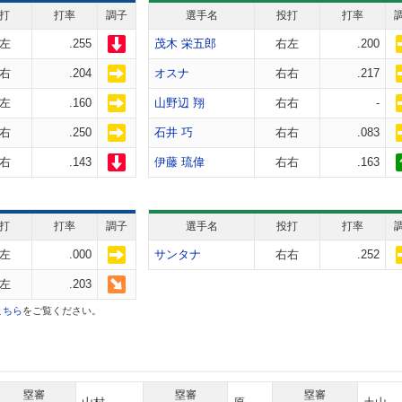
打
打率
調子
選手名
投打
打率
左
.255
茂木 栄五郎
右左
.200
右
.204
オスナ
右右
.217
左
.160
山野辺 翔
右右
-
右
.250
石井 巧
右右
.083
右
.143
伊藤 琉偉
右右
.163
打
打率
調子
選手名
投打
打率
左
.000
サンタナ
右右
.252
左
.203
こちら
をご覧ください。
塁審
塁審
塁審