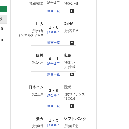
試合終了
(敗)髙橋宏
(勝)松本健
動画一覧
失
巨人
DeNA
-
1
0
0
(勝)竹丸
(敗)石田裕
試合終了
(Ｓ)マルティネス
0
動画一覧
阪神
広島
-
0
1
(敗)才木
(勝)岡本
試合終了
(Ｓ)中﨑
動画一覧
日本ハム
西武
-
3
6
(敗)上原
(勝)ワイナンス
試合終了
(Ｓ)岩城
動画一覧
楽天
ソフトバンク
-
1
5
試合終了
(敗)藤井
(勝)前田悠