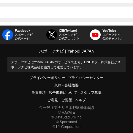
Facebook
X(旧Twitter)
YouTube
スポーツナビ
スポーツナビ
スポーツナビ
公式ページ
公式アカウント
公式チャンネル
スポーツナビ
Yahoo! JAPAN
スポーツナビはYahoo! JAPANのサービスであり、LINEヤフー株式会社がス
ポーツナビ株式会社と協力して運営しています。
プライバシーポリシー
プライバシーセンター
規約
会社概要
免責事項
広告掲載について
スタッフ募集
ご意見・ご要望
ヘルプ
© 一般社団法人 日本野球機構承認
© HAYATE
© DataStadium Inc.
© Sportsnavi
© LY Corporation