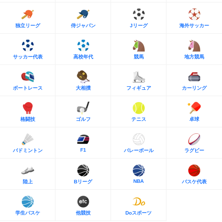
独立リーグ
侍ジャパン
Jリーグ
海外サッカー
サッカー代表
高校年代
競馬
地方競馬
ボートレース
大相撲
フィギュア
カーリング
格闘技
ゴルフ
テニス
卓球
F1
バドミントン
バレーボール
ラグビー
NBA
陸上
Bリーグ
バスケ代表
学生バスケ
他競技
Doスポーツ