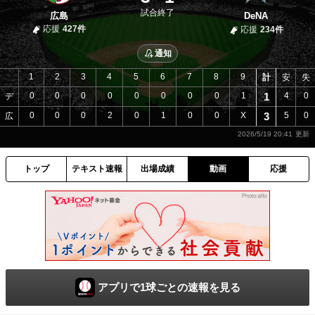
試合終了
広島
DeNA
応援
427件
応援
234件
通知
1
2
3
4
5
6
7
8
9
計
安
失
0
0
0
0
0
0
0
0
1
1
4
0
デ
0
0
0
2
0
1
0
0
X
3
5
0
広
2026/5/19 20:41
トップ
テキスト速報
出場成績
動画
応援
アプリで1球ごとの速報を見る