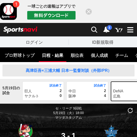
一球ごとの速報はアプリで
閉じる
sports
検索
通知
i
ログイン
ID新規取得
プロ野球トップ
日程・結果
順位表
個人成績
チーム
髙津臣吾×三浦大輔 日本一監督対談（外部/PR）
試合終了
試合終了
5月19日の
2
2
巨人
中日
DeNA
試合
0
4
ヤクルト
阪神
広島
セ・リーグ
9回戦
5月19日（火）18:00
マツダスタジアム
3
-
1