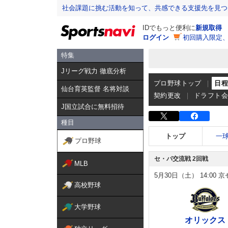
社会課題に挑む活動を知って、共感できる支援先を見つ
IDでもっと便利に
新規取得
ログイン
初回購入限定
特集
Jリーグ戦力 徹底分析
プロ野球トップ
日
仙台育英監督 名将対談
契約更改
ドラフト
J国立試合に無料招待
種目
トップ
一
プロ野球
セ・パ交流戦 2回戦
MLB
5月30日（土）
14:00
京
高校野球
大学野球
オリックス