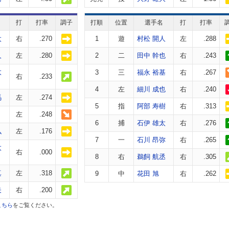
打
打率
調子
打順
位置
選手名
打
打率
太
右
.270
1
遊
村松 開人
左
.288
人
左
.280
2
二
田中 幹也
右
.243
太
3
三
福永 裕基
右
.267
右
.233
4
左
細川 成也
右
.240
馬
左
.274
5
指
阿部 寿樹
右
.313
左
.248
6
捕
石伊 雄太
右
.276
弘
左
.176
7
一
石川 昂弥
右
.265
太
右
.000
8
右
鵜飼 航丞
右
.305
真
左
.318
9
中
花田 旭
右
.262
矢
右
.200
こちら
をご覧ください。