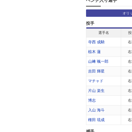
ベンチ入り選手
オリ
投手
選手名
投
寺西 成騎
右
椋木 蓮
右
山﨑 颯一郎
右
吉田 輝星
右
マチャド
右
片山 楽生
右
博志
右
入山 海斗
右
権田 琉成
右
捕手