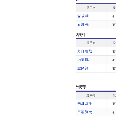
選手名
投
森 友哉
右
石川 亮
右
内野手
選手名
投
野口 智哉
右
内藤 鵬
右
宜保 翔
右
外野手
選手名
投
来田 涼斗
右
平沼 翔太
右