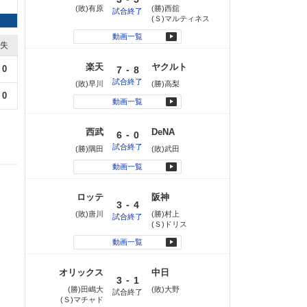
(敗)有原
(勝)西舘
試合終了
(Ｓ)マルティネス
動画一覧
失
楽天
ヤクルト
-
0
7
8
試合終了
(敗)早川
(勝)高梨
0
動画一覧
西武
DeNA
-
6
0
試合終了
(勝)隅田
(敗)武田
動画一覧
ロッテ
阪神
-
3
4
(敗)唐川
(勝)村上
試合終了
(Ｓ)ドリス
動画一覧
オリックス
中日
-
3
1
(勝)田嶋大
(敗)大野
試合終了
(Ｓ)マチャド