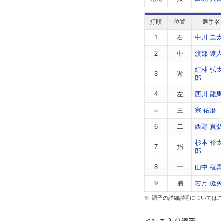
打順
位置
選手名
1
右
中川 圭
2
中
渡部 遼
紅林 弘
3
遊
郎
4
左
西川 龍
5
三
宗 佑磨
6
二
西野 真
杉本 裕
7
指
郎
8
一
山中 稜
9
捕
若月 健
調子の詳細説明については