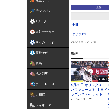
独立リーグ
後攻
侍ジャパン
Jリーグ
中日
海外サッカー
オリックス
サッカー代表
2026/5/30 16:26
高校年代
動画
競馬
地方競馬
3:24
ボートレース
5月30日 オリックス・
バファローズ 対 中日ド
ラゴンズ ハイライト
大相撲
パーソル パ・リーグTV
フィギュア