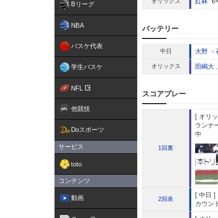
オリックス
紅林
6
Bリーグ
NBA
バッテリー
バスケ代表
中日
大野
-
オリックス
田嶋大
学生バスケ
NFL
スコアプレー
他競技
オリッ
ランナー
Doスポーツ
中
サービス
1回裏
toto
コンテンツ
中日
動画
2回表
カウント