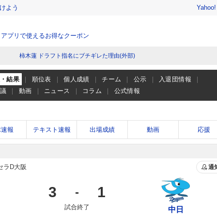
けよう
Yahoo
、アプリで使えるお得なクーポン
柿木蓮 ドラフト指名にブチギレた理由(外部)
程・結果
順位表
個人成績
チーム
公示
入退団情報
会議
動画
ニュース
コラム
公式情報
球速報
テキスト速報
出場成績
動画
応援
セラD大阪
通
3
1
-
試合終了
中日