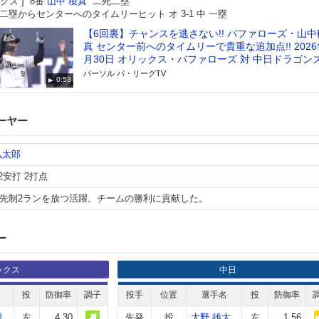
クス
8番
山中 稜真
二死二塁
二塁からセンターへのタイムリーヒット オ 3-1 中 一塁
【6回裏】チャンスを逃さない!! バファローズ・山中
真 センター前へのタイムリーで貴重な追加点!! 2026
月30日 オリックス・バファローズ 対 中日ドラゴン
パーソル パ・リーグTV
0:53
ーヤー
弘太郎
2安打 2打点
先制2ランを放つ活躍。チームの勝利に貢献した。
ー
ックス
中日
投
防御率
調子
投手
位置
選手名
投
防御率
樹
左
4.30
先発
投
大野 雄大
左
1.56