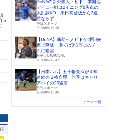
DeNAの新外国人・ビド、本拠地
デビュー戦は2イニング8失点の
大乱調KO 来日初登板から2連
稜
勝ならず
年5
中日スポーツ
ズ
2026/8/6 18:49
【DeNA】新助っ人ビドが2回8失
点で降板 勝てば3位浮上のチー
ムに暗雲
日テレNEWS NNN
2026/8/6 18:47
【日本ハム】五十幡亮汰が４年
連続の２桁盗塁 昨季はキャリ
アハイの25盗塁
日刊スポーツ
2026/8/6 18:46
ニュース一覧
調子