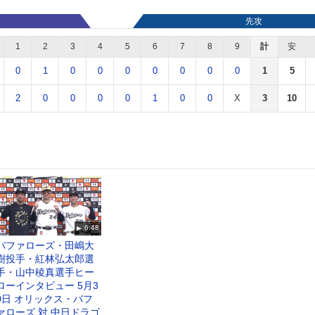
先攻
1
2
3
4
5
6
7
8
9
計
安
0
1
0
0
0
0
0
0
0
1
5
2
0
0
0
0
1
0
0
X
3
10
6:48
バファローズ・田嶋大
樹投手・紅林弘太郎選
手・山中稜真選手ヒー
ローインタビュー 5月3
0日 オリックス・バフ
ァローズ 対 中日ドラゴ