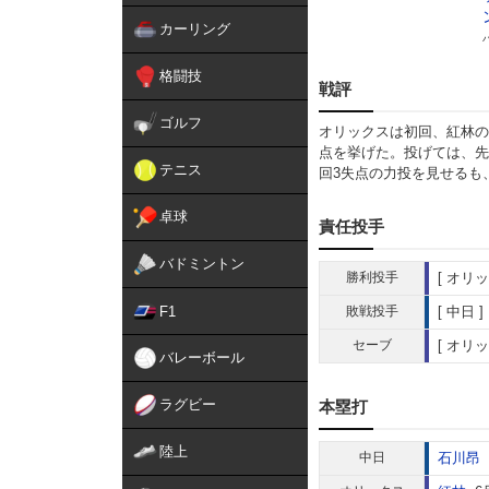
カーリング
格闘技
戦評
ゴルフ
オリックスは初回、紅林の
点を挙げた。投げては、先
テニス
回3失点の力投を見せるも
卓球
責任投手
バドミントン
勝利投手
オリッ
F1
敗戦投手
中日
セーブ
オリッ
バレーボール
ラグビー
本塁打
陸上
中日
石川昂