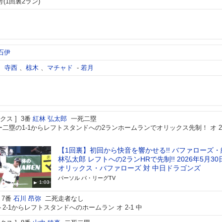
号(1回裏2ラン)
石伊
、
寺西
、
椋木
、
マチャド
-
若月
クス
3番
紅林 弘太郎
一死二塁
二塁の1-1からレフトスタンドへの2ランホームランでオリックス先制！ オ 2-
【1回裏】初回から快音を響かせる!! バファローズ・
林弘太郎 レフトへの2ランHRで先制!! 2026年5月30
オリックス・バファローズ 対 中日ドラゴンズ
パーソル パ・リーグTV
1:03
7番
石川 昂弥
二死走者なし
2-1からレフトスタンドへのホームラン オ 2-1 中