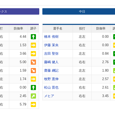
ックス
中日
打
防御率
調子
選手名
投打
防御率
右
4.44
橋本 侑樹
左左
0.00
右
1.53
伊藤 茉央
右左
0.00
右
3.66
吉田 聖弥
左左
0.84
右
5.00
藤嶋 健人
右右
2.76
右
1.59
齋藤 綱記
左左
1.80
左
1.74
牧野 憲伸
左左
2.57
右
0.00
松山 晋也
右右
2.61
右
2.45
メヒア
右右
3.45
右
5.79