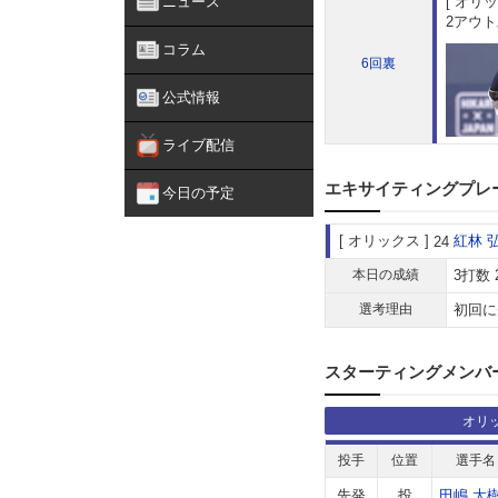
ニュース
オリッ
2アウト
コラム
6回裏
公式情報
ライブ配信
エキサイティングプレ
今日の予定
オリックス
紅林 
24
本日の成績
3打数 
選考理由
初回に
スターティングメンバ
オリ
投手
位置
選手名
先発
投
田嶋 大