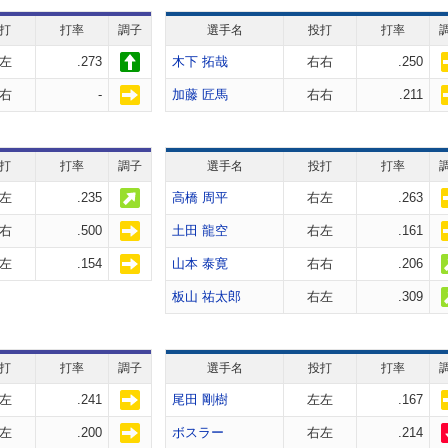
打
打率
調子
選手名
投打
打率
左
.273
木下 拓哉
右右
.250
右
-
加藤 匠馬
右右
.211
打
打率
調子
選手名
投打
打率
左
.235
高橋 周平
右左
.263
右
.500
土田 龍空
右左
.161
左
.154
山本 泰寛
右右
.206
板山 祐太郎
右左
.309
打
打率
調子
選手名
投打
打率
左
.241
尾田 剛樹
左左
.167
左
.200
ボスラー
右左
.214