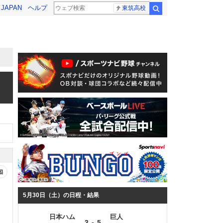
! JAPAN
ヘルプ
東筑高校
検索
知
5月30日（土）の日程・結果
日本ハム
巨人
-
3
5