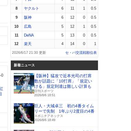
8
ヤクルト
6
11
1
0.5
9
阪神
6
12
0
0.5
10
広島
5
12
1
0.5
11
DeNA
5
13
0
0.5
12
楽天
4
14
0
1
2026/6/17 21:30 更新
セ・パ交流戦順位表
新着ニュース
0
【阪神】猛攻で近本光司の打席
数が話題に「10打席」「規定い
ける」規定到達は難しい計算も
紅
日刊スポーツ
日
2026/8/6 18:51
巨人・大城卓三 初の4番タイム
リーで先制 1年ぶり2度目の4番
スポニチアネックス
2026/8/6 18:49