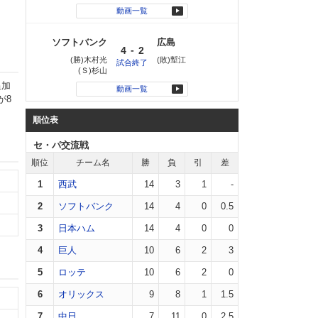
動画一覧
ソフトバンク
広島
-
4
2
(勝)木村光
(敗)塹江
試合終了
(Ｓ)杉山
追加
動画一覧
が8
順位表
セ・パ交流戦
順位
チーム名
勝
負
引
差
1
西武
14
3
1
-
2
ソフトバンク
14
4
0
0.5
3
日本ハム
14
4
0
0
4
巨人
10
6
2
3
5
ロッテ
10
6
2
0
6
オリックス
9
8
1
1.5
7
中日
7
11
0
2.5