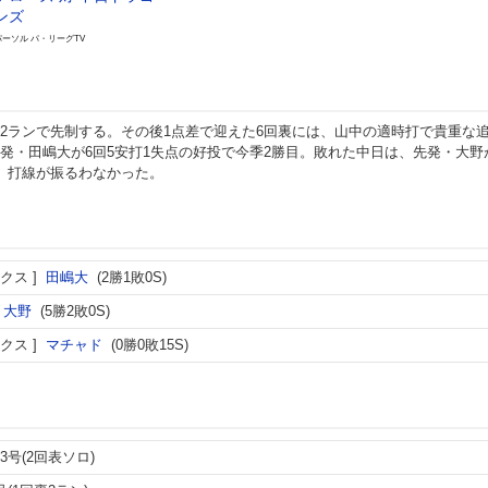
ンズ
パーソル パ・リーグTV
2ランで先制する。その後1点差で迎えた6回裏には、山中の適時打で貴重な
発・田嶋大が6回5安打1失点の好投で今季2勝目。敗れた中日は、先発・大野
、打線が振るわなかった。
クス
田嶋大
(2勝1敗0S)
大野
(5勝2敗0S)
クス
マチャド
(0勝0敗15S)
3号(2回表ソロ)