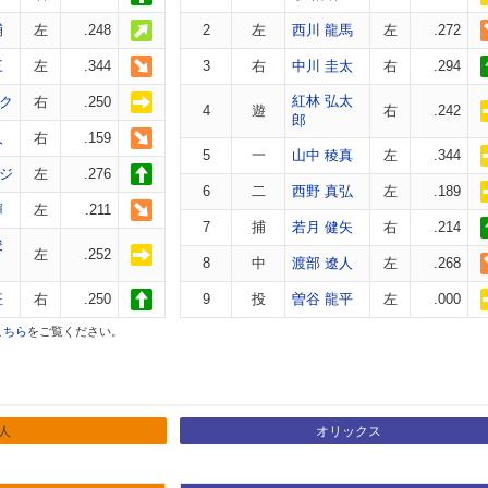
輔
左
.248
2
左
西川 龍馬
左
.272
三
左
.344
3
右
中川 圭太
右
.294
紅林 弘太
ク
右
.250
4
遊
右
.242
郎
人
右
.159
5
一
山中 稜真
左
.344
ジ
左
.276
6
二
西野 真弘
左
.189
輝
左
.211
7
捕
若月 健矢
右
.214
俊
左
.252
8
中
渡部 遼人
左
.268
征
右
.250
9
投
曽谷 龍平
左
.000
こちら
をご覧ください。
人
オリックス