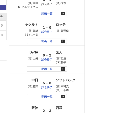
(勝)堀田
(敗)椋木
試合終了
(Ｓ)マルティネス
動画一覧
失
ヤクルト
ロッテ
0
-
1
0
(勝)高橋
(敗)高野脩
試合終了
(Ｓ)キハダ
0
動画一覧
DeNA
楽天
-
0
2
(敗)山﨑
(勝)西垣
試合終了
(Ｓ)藤平
動画一覧
中日
ソフトバンク
-
5
8
(敗)勝野
(勝)木村光
試合終了
(Ｓ)上茶谷
動画一覧
阪神
西武
-
2
3