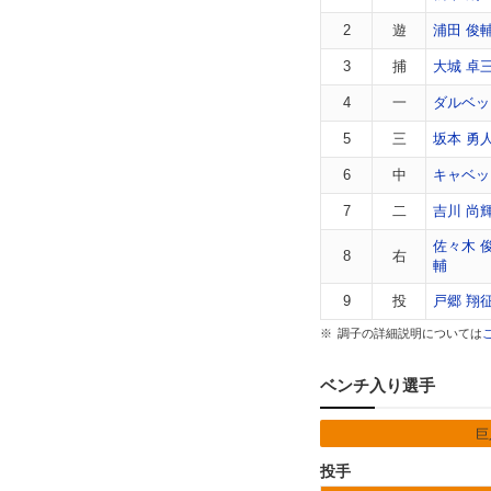
2
遊
浦田 俊
3
捕
大城 卓
4
一
ダルベッ
5
三
坂本 勇
6
中
キャベッ
7
二
吉川 尚
佐々木 
8
右
輔
9
投
戸郷 翔
調子の詳細説明については
ベンチ入り選手
巨
投手