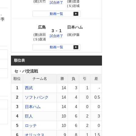
(敗)大竹
(勝)渡邉
試合終了
(Ｓ)岩城
は、
動画一覧
今季
広島
日本ハム
-
3
1
(勝)床田
(敗)伊藤
試合終了
(Ｓ)森浦
動画一覧
順位表
セ・パ交流戦
順位
チーム名
勝
負
引
差
1
西武
14
3
1
-
2
ソフトバンク
14
4
0
0.5
3
日本ハム
14
4
0
0
4
巨人
10
6
2
3
5
ロッテ
10
6
2
0
6
オリックス
9
8
1
1.5