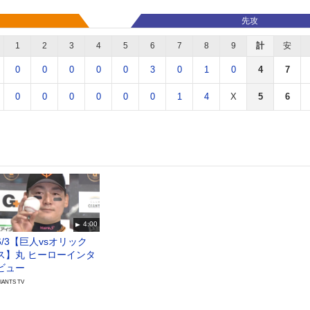
先攻
1
2
3
4
5
6
7
8
9
計
安
0
0
0
0
0
3
0
1
0
4
7
0
0
0
0
0
0
1
4
X
5
6
4:00
6/3【巨人vsオリック
ス】丸 ヒーローインタ
ビュー
IANTS TV