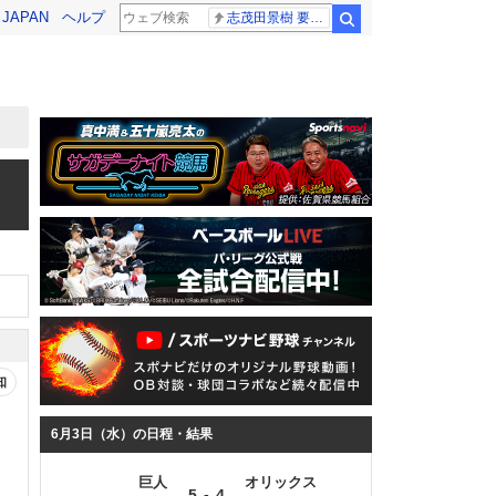
! JAPAN
ヘルプ
志茂田景樹 要介護5
検索
知
6月3日（水）の日程・結果
巨人
オリックス
-
5
4