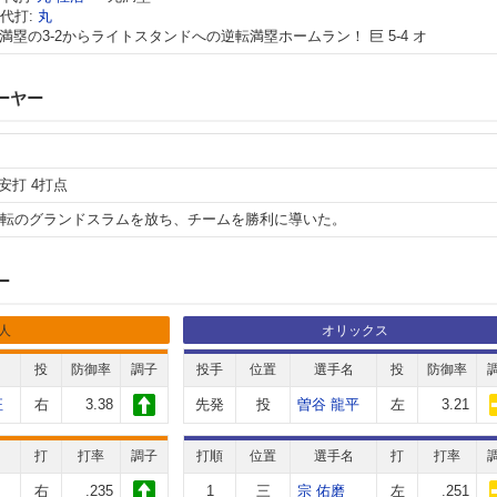
代打:
丸
満塁の3-2からライトスタンドへの逆転満塁ホームラン！ 巨 5-4 オ
ーヤー
1安打 4打点
逆転のグランドスラムを放ち、チームを勝利に導いた。
ー
人
オリックス
投
防御率
調子
投手
位置
選手名
投
防御率
征
右
3.38
先発
投
曽谷 龍平
左
3.21
打
打率
調子
打順
位置
選手名
打
打率
右
.235
1
三
宗 佑磨
左
.251