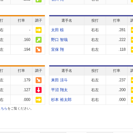
打
打率
調子
選手名
投打
打率
右
-
太田 椋
右右
.281
左
.160
野口 智哉
右左
.222
左
.194
宜保 翔
右左
.118
打
打率
調子
選手名
投打
打率
左
.179
来田 涼斗
右左
.237
左
.127
平沼 翔太
右左
.200
右
.000
杉本 裕太郎
右右
.000
こちら
をご覧ください。