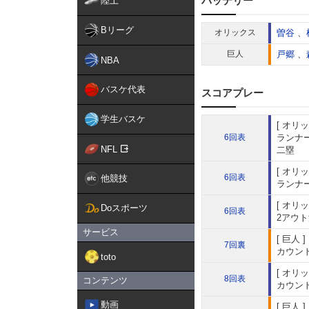
バッテリー
陸上
Bリーグ
オリックス
曽谷
、
巨人
戸郷
、
NBA
バスケ代表
スコアプレー
学生バスケ
オリッ
6回表
ランナー
NFL
二塁
オリッ
6回表
他競技
ランナー
オリッ
Doスポーツ
6回表
2アウト
サービス
巨人
7回裏
カウント
toto
オリッ
8回表
コンテンツ
カウント
動画
巨人