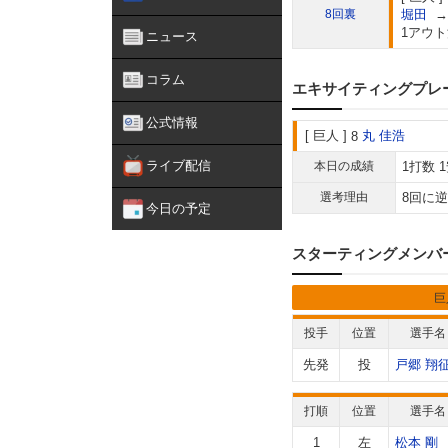
8回裏
堀田
→
1アウト
ニュース
コラム
エキサイティングプレ
公式情報
巨人
丸 佳浩
8
ライブ配信
本日の成績
1打数 
選考理由
8回に
今日の予定
スターティングメンバ
巨
投手
位置
選手名
先発
投
戸郷 翔
打順
位置
選手名
1
左
松本 剛