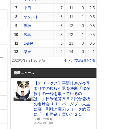
7
中日
7
11
0
2.5
8
ヤクルト
6
11
1
0.5
9
阪神
6
12
0
0.5
10
広島
5
12
1
0.5
11
DeNA
5
13
0
0.5
12
楽天
4
14
0
1
 一
2026/6/17 21:30 更新
セ・パ交流戦順位表
新着ニュース
【オリックス】平野佳寿が今季
限りでの現役引退を決断「僕が
投手の一枠を取っているの
は…」日米通算８５２試合登板
の名球会リリーバーがプロ人生
に幕 剛球と宝刀フォーク武器
に「一所懸命」貫いた２１年
スポーツ報知
2026/8/9 3:00