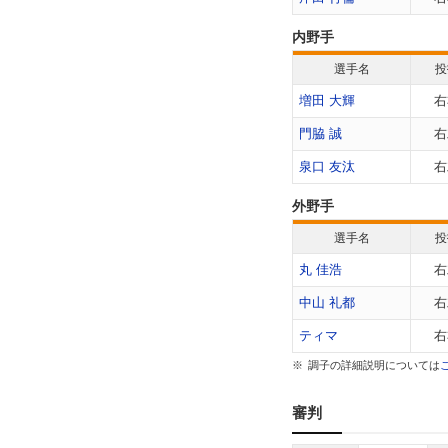
内野手
選手名
投
増田 大輝
右
門脇 誠
右
泉口 友汰
右
外野手
選手名
投
丸 佳浩
右
中山 礼都
右
ティマ
右
調子の詳細説明については
審判