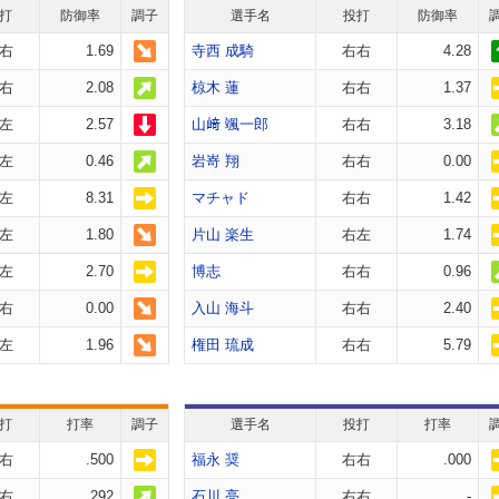
打
防御率
調子
選手名
投打
防御率
右
1.69
寺西 成騎
右右
4.28
右
2.08
椋木 蓮
右右
1.37
左
2.57
山﨑 颯一郎
右右
3.18
左
0.46
岩嵜 翔
右右
0.00
左
8.31
マチャド
右右
1.42
左
1.80
片山 楽生
右左
1.74
左
2.70
博志
右右
0.96
右
0.00
入山 海斗
右右
2.40
左
1.96
権田 琉成
右右
5.79
打
打率
調子
選手名
投打
打率
右
.500
福永 奨
右右
.000
右
.292
石川 亮
右右
-