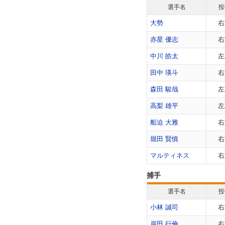
選手名
投
大勢
右
赤星 優志
右
中川 皓太
左
田中 瑛斗
右
森田 駿哉
左
高梨 雄平
左
船迫 大雅
右
堀田 賢慎
右
マルティネス
右
捕手
選手名
投
小林 誠司
右
岸田 行倫
右