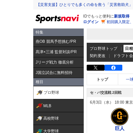
【災害支援】ひとりでも多くの命を救う「災害救助犬」
IDでもっと便利に
新規取得
ログイン
初回購入限定
特集
燕OB 競馬予想挑む/PR
プロ野球トップ
日
髙津×三浦 監督対談/PR
契約更改
ドラフト
Jリーグ戦力 徹底分析
J国立試合に無料招待
トップ
一
種目
プロ野球
セ・パ交流戦 2回戦
6月3日（水）
18:00
東京
MLB
高校野球
巨人
大学野球