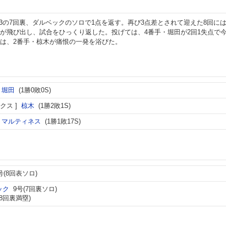
-3の7回裏、ダルベックのソロで1点を返す。再び3点差とされて迎えた8回に
が飛び出し、試合をひっくり返した。投げては、4番手・堀田が2回1失点で
は、2番手・椋木が痛恨の一発を浴びた。
堀田
(1勝0敗0S)
クス
椋木
(1勝2敗1S)
マルティネス
(1勝1敗17S)
号(8回表ソロ)
ック
9号(7回裏ソロ)
(8回裏満塁)