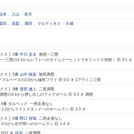
椋木
、
入山
-
若月
森田
、
高梨
、
堀田
、
マルティネス
-
大城
クス
3番
中川 圭太
無死一三塁
一三塁の1-1からレフトへのタイムリーヒットでオリックス先制！ 巨 0-1 オ
クス
5番
山中 稜真
無死満塁
フルベースの1-0から犠牲フライ 巨 0-2 オ 1アウト二三塁
クス
8番
渡部 遼人
二死満塁
満塁の3-1から押し出しのフォアボール 巨 0-3 オ 満塁
4番
ダルベック
一死走者なし
1-2からライトスタンドへのホームラン 巨 1-3 オ
クス
6番
野口 智哉
二死走者なし
0-1から右中間へのホームラン 巨 1-4 オ
代打
丸 佳浩
一死満塁