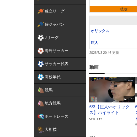
後攻
独立リーグ
侍ジャパン
オリックス
Jリーグ
巨人
海外サッカー
2026/6/3 20:46
サッカー代表
動画
高校年代
競馬
3:52
地方競馬
6/3【巨人vsオリック
ス】ハイライト
ボートレース
GIANTS TV
G
大相撲