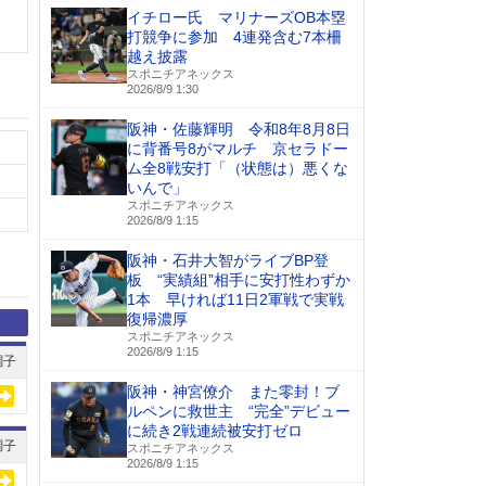
イチロー氏 マリナーズOB本塁
打競争に参加 4連発含む7本柵
越え披露
スポニチアネックス
2026/8/9 1:30
阪神・佐藤輝明 令和8年8月8日
に背番号8がマルチ 京セラドー
ム全8戦安打「（状態は）悪くな
いんで」
スポニチアネックス
2026/8/9 1:15
阪神・石井大智がライブBP登
板 “実績組”相手に安打性わずか
1本 早ければ11日2軍戦で実戦
復帰濃厚
スポニチアネックス
2026/8/9 1:15
調子
阪神・神宮僚介 また零封！ブ
ルペンに救世主 “完全”デビュー
に続き2戦連続被安打ゼロ
調子
スポニチアネックス
2026/8/9 1:15