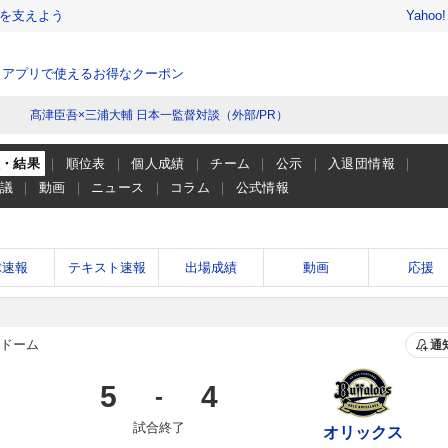
を支えよう
Yahoo
、アプリで使えるお得なクーポン
髙津臣吾×三浦大輔 日本一監督対談（外部/PR）
程・結果
順位表
個人成績
チーム
公示
入退団情報
会議
動画
ニュース
コラム
公式情報
球速報
テキスト速報
出場成績
動画
応援
ドーム
通
5
4
-
試合終了
オリックス