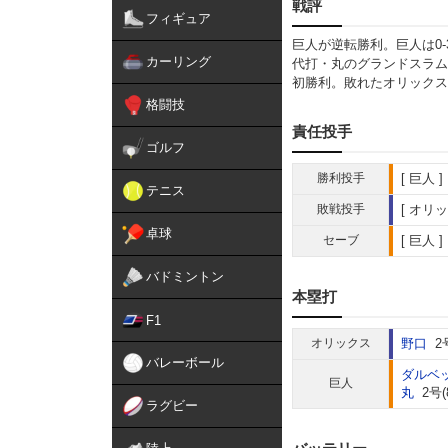
戦評
フィギュア
巨人が逆転勝利。巨人は0
カーリング
代打・丸のグランドスラム
初勝利。敗れたオリックス
格闘技
責任投手
ゴルフ
勝利投手
巨人
テニス
敗戦投手
オリッ
卓球
セーブ
巨人
バドミントン
本塁打
F1
オリックス
野口
2
バレーボール
ダルベ
巨人
丸
2号
ラグビー