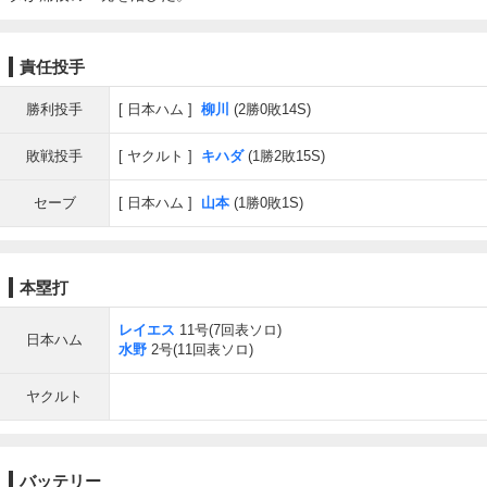
責任投手
勝利投手
日本ハム
柳川
(2勝0敗14S)
敗戦投手
ヤクルト
キハダ
(1勝2敗15S)
セーブ
日本ハム
山本
(1勝0敗1S)
本塁打
レイエス
11号(7回表ソロ)
日本ハム
水野
2号(11回表ソロ)
ヤクルト
バッテリー