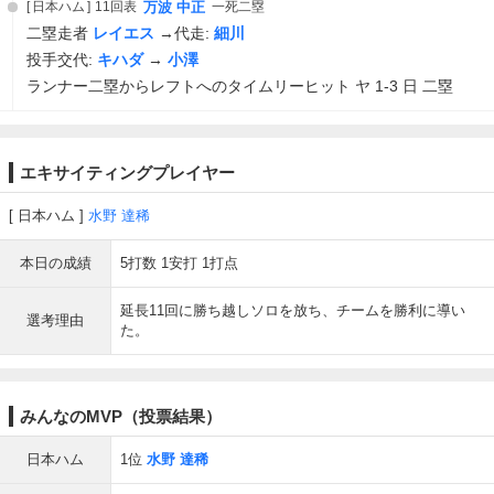
日本ハム
11回表
万波 中正
一死二塁
二塁走者
レイエス
→代走:
細川
投手交代:
キハダ
→
小澤
ランナー二塁からレフトへのタイムリーヒット ヤ 1-3 日 二塁
エキサイティングプレイヤー
日本ハム
水野 達稀
本日の成績
5打数 1安打 1打点
延長11回に勝ち越しソロを放ち、チームを勝利に導い
選考理由
た。
みんなのMVP（投票結果）
日本ハム
1位
水野 達稀