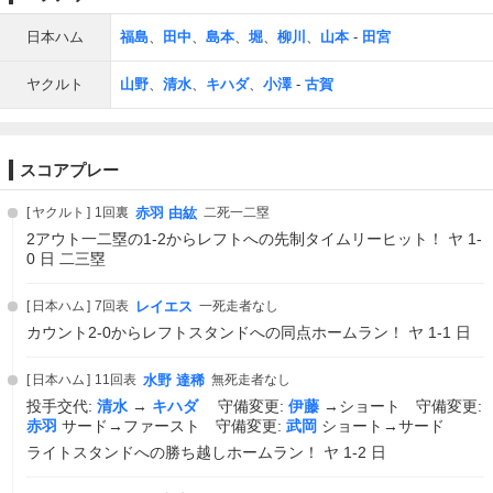
日本ハム
福島
、
田中
、
島本
、
堀
、
柳川
、
山本
-
田宮
ヤクルト
山野
、
清水
、
キハダ
、
小澤
-
古賀
スコアプレー
ヤクルト
1回裏
赤羽 由紘
二死一二塁
2アウト一二塁の1-2からレフトへの先制タイムリーヒット！ ヤ 1-
0 日 二三塁
日本ハム
7回表
レイエス
一死走者なし
カウント2-0からレフトスタンドへの同点ホームラン！ ヤ 1-1 日
日本ハム
11回表
水野 達稀
無死走者なし
投手交代:
清水
→
キハダ
守備変更:
伊藤
→ショート 守備変更:
赤羽
サード→ファースト 守備変更:
武岡
ショート→サード
ライトスタンドへの勝ち越しホームラン！ ヤ 1-2 日