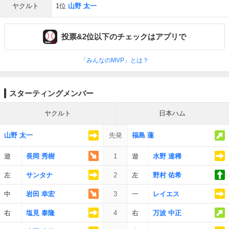
ヤクルト
1位
山野 太一
投票&2位以下のチェックはアプリで
「みんなのMVP」とは？
スターティングメンバー
ヤクルト
日本ハム
山野 太一
先発
福島 蓮
遊
長岡 秀樹
1
遊
水野 達稀
左
サンタナ
2
左
野村 佑希
中
岩田 幸宏
3
一
レイエス
右
塩見 泰隆
4
右
万波 中正