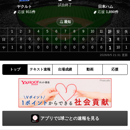
試合終了
ヤクルト
日本ハム
応援
911件
応援
1,890件
通知
1
2
3
4
5
6
7
8
9
10
11
計
安
失
0
0
0
0
0
0
1
0
0
0
2
3
8
1
日
1
0
0
0
0
0
0
0
0
0
0
1
10
1
ヤ
2026/6/5 21:31
トップ
テキスト速報
出場成績
動画
応援
アプリで1球ごとの速報を見る