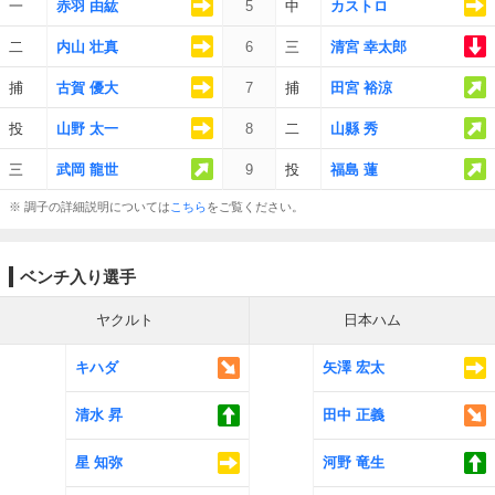
一
赤羽 由紘
5
中
カストロ
二
内山 壮真
6
三
清宮 幸太郎
捕
古賀 優大
7
捕
田宮 裕涼
投
山野 太一
8
二
山縣 秀
三
武岡 龍世
9
投
福島 蓮
※ 調子の詳細説明については
こちら
をご覧ください。
ベンチ入り選手
ヤクルト
日本ハム
キハダ
矢澤 宏太
清水 昇
田中 正義
星 知弥
河野 竜生