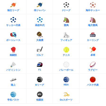
独立リーグ
侍ジャパン
Jリーグ
海外サッカー
サッカー代表
高校年代
競馬
地方競馬
ボートレース
大相撲
フィギュア
カーリング
格闘技
ゴルフ
テニス
卓球
F1
バドミントン
バレーボール
ラグビー
NBA
陸上
Bリーグ
バスケ代表
学生バスケ
他競技
Doスポーツ