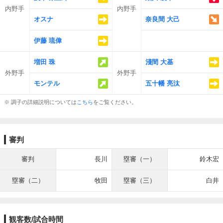
内野手
内野手
オスナ
奈良間 大己
伊藤 琉偉
増田 珠
淺間 大基
外野手
外野手
モンテル
五十幡 亮汰
※ 調子の詳細説明については
こちら
をご覧ください。
審判
審判
長川
塁審（一）
鈴木宏
塁審（二）
牧田
塁審（三）
白井
観客数/試合時間