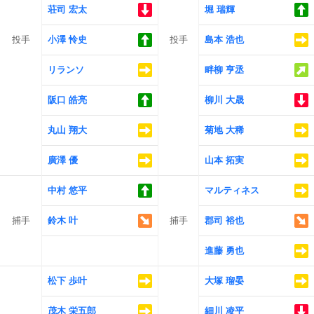
荘司 宏太
堀 瑞輝
投手
小澤 怜史
投手
島本 浩也
リランソ
畔柳 亨丞
阪口 皓亮
柳川 大晟
丸山 翔大
菊地 大稀
廣澤 優
山本 拓実
中村 悠平
マルティネス
捕手
鈴木 叶
捕手
郡司 裕也
進藤 勇也
松下 歩叶
大塚 瑠晏
茂木 栄五郎
細川 凌平