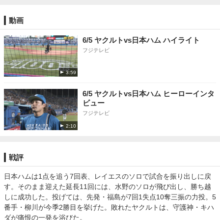
動画
6/5 ヤクルトvs日本ハム ハイライト
フジテレビ
3:59
6/5 ヤクルトvs日本ハム ヒーローインタ
ビュー
フジテレビ
2:10
戦評
日本ハムは1点を追う7回表、レイエスのソロで試合を振り出しに戻
す。そのまま迎えた延長11回には、水野のソロが飛び出し、勝ち越
しに成功した。投げては、先発・福島が7回1失点10奪三振の力投。5
番手・柳川が今季2勝目を挙げた。敗れたヤクルトは、守護神・キハ
ダが痛恨の一発を浴びた。