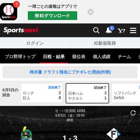
一球ごとの速報はアプリで
閉じる
sports
検索
通知
i
ログイン
ID新規取得
プロ野球トップ
日程・結果
順位表
個人成績
チーム
柿木蓮 ドラフト指名にブチギレた理由(外部)
試合終了
試合終了
6月5日の
2
ロッテ
3
ソフトバンク
日本ハム
試合
8
DeNA
巨人
1
ヤクルト
セ・パ交流戦
1回戦
6月5日（金）18:00
神宮
1
-
3