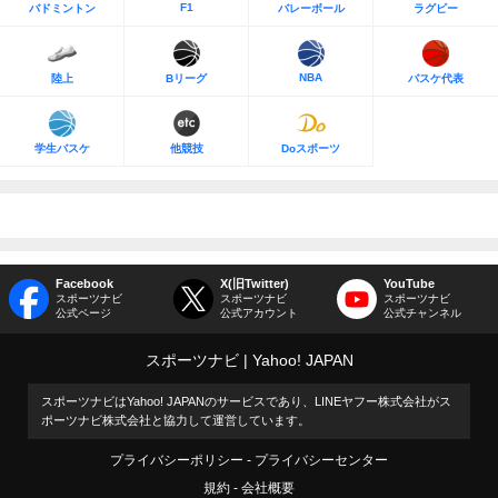
F1
バドミントン
バレーボール
ラグビー
NBA
陸上
Bリーグ
バスケ代表
学生バスケ
他競技
Doスポーツ
Facebook
X(旧Twitter)
YouTube
スポーツナビ
スポーツナビ
スポーツナビ
公式ページ
公式アカウント
公式チャンネル
スポーツナビ
Yahoo! JAPAN
スポーツナビはYahoo! JAPANのサービスであり、LINEヤフー株式会社がス
ポーツナビ株式会社と協力して運営しています。
プライバシーポリシー
プライバシーセンター
規約
会社概要