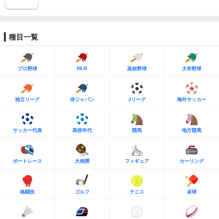
種目一覧
MLB
プロ野球
高校野球
大学野球
独立リーグ
侍ジャパン
Jリーグ
海外サッカー
サッカー代表
高校年代
競馬
地方競馬
ボートレース
大相撲
フィギュア
カーリング
格闘技
ゴルフ
テニス
卓球