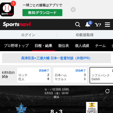
一球ごとの速報はアプリで
閉じる
sports
検索
通知
i
ログイン
ID新規取得
プロ野球トップ
日程・結果
順位表
個人成績
チーム
髙津臣吾×三浦大輔 日本一監督対談（外部/PR）
試合終了
試合終了
6月5日の
2
3
ロッテ
日本ハム
ソフトバンク
試合
8
1
巨人
ヤクルト
DeNA
セ・パ交流戦
1回戦
6月5日（金）18:00
横浜
8
-
3