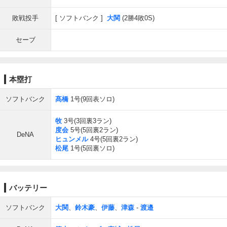
敗戦投手
ソフトバンク
大関
(2勝4敗0S)
セーブ
本塁打
ソフトバンク
髙橋
1号(9回表ソロ)
牧
3号(3回裏3ラン)
度会
5号(5回裏2ラン)
DeNA
ヒュンメル
4号(5回裏2ラン)
松尾
1号(5回裏ソロ)
バッテリー
ソフトバンク
大関
、
鈴木豪
、
伊藤
、
津森
-
渡邉