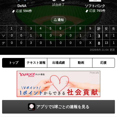
試合終了
DeNA
ソフトバンク
応援
765件
応援
594件
通知
1
2
3
4
5
6
7
8
9
計
安
失
0
0
1
0
0
0
0
1
1
3
8
1
ソ
0
0
3
0
5
0
0
0
X
8
13
1
デ
2026/6/5 21:04
トップ
テキスト速報
出場成績
動画
応援
アプリで1球ごとの速報を見る