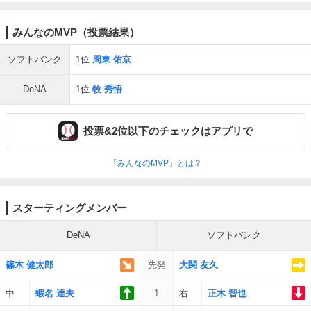
みんなのMVP（投票結果）
ソフトバンク
1位
周東 佑京
DeNA
1位
牧 秀悟
投票&2位以下のチェックはアプリで
「みんなのMVP」とは？
スターティングメンバー
DeNA
ソフトバンク
篠木 健太郎
先発
大関 友久
中
蝦名 達夫
1
右
正木 智也