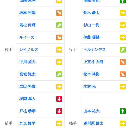
山﨑 康晃
津森 宥紀
坂本 裕哉
鈴木 豪太
若松 尚輝
杉山 一樹
ルイーズ
伊藤 優輔
投手
レイノルズ
投手
ヘルナンデス
中川 虎大
上茶谷 大河
宮城 滝太
松本 裕樹
岩田 将貴
木村 光
堀岡 隼人
戸柱 恭孝
山本 祐大
捕手
九鬼 隆平
捕手
谷川原 健太