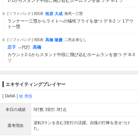
1-1からスタンド中段に飛び込むホームランを放つ デ 8-1 ソ
ソフトバンク
8回表
牧原 大成
無死一三塁
ランナー一三塁からライトへの犠牲フライを放つ デ 8-2 ソ 1アウ
ト一塁
ソフトバンク
9回表
髙橋 隆慶
二死走者なし
庄子
→代打:
髙橋
カウント2-1からスタンド中段に飛び込むホームランを放つ デ 8-3
ソ
エキサイティングプレイヤー
DeNA
牧 秀悟
本日の成績
5打数 3安打 3打点
逆転3ランを含む3安打の活躍。自慢の打棒を見せつけ
選考理由
た。