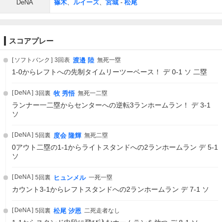
DeNA
篠木
、
ルイーズ
、
宮城
-
松尾
スコアプレー
ソフトバンク
3回表
渡邉 陸
無死一塁
1-0からレフトへの先制タイムリーツーベース！ デ 0-1 ソ 二塁
DeNA
3回裏
牧 秀悟
無死一二塁
ランナー一二塁からセンターへの逆転3ランホームラン！ デ 3-1
ソ
DeNA
5回裏
度会 隆輝
無死二塁
0アウト二塁の1-1からライトスタンドへの2ランホームラン デ 5-1
ソ
DeNA
5回裏
ヒュンメル
一死一塁
カウント3-1からレフトスタンドへの2ランホームラン デ 7-1 ソ
DeNA
5回裏
松尾 汐恩
二死走者なし