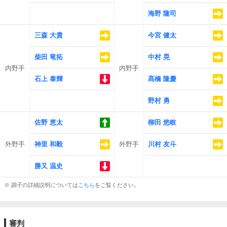
海野 隆司
三森 大貴
今宮 健太
柴田 竜拓
中村 晃
内野手
内野手
石上 泰輝
髙橋 隆慶
野村 勇
佐野 恵太
柳田 悠岐
外野手
神里 和毅
外野手
川村 友斗
勝又 温史
※ 調子の詳細説明については
こちら
をご覧ください。
審判