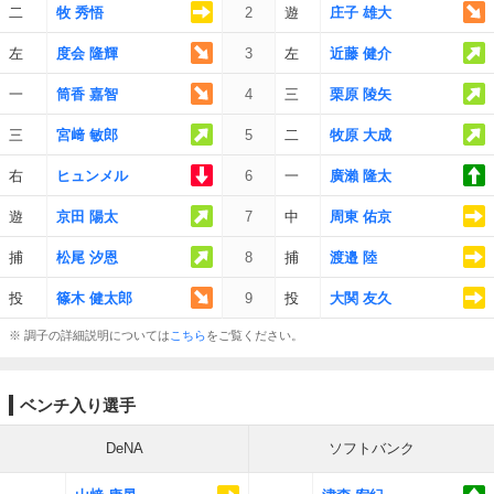
二
牧 秀悟
2
遊
庄子 雄大
左
度会 隆輝
3
左
近藤 健介
一
筒香 嘉智
4
三
栗原 陵矢
三
宮﨑 敏郎
5
二
牧原 大成
右
ヒュンメル
6
一
廣瀨 隆太
遊
京田 陽太
7
中
周東 佑京
捕
松尾 汐恩
8
捕
渡邉 陸
投
篠木 健太郎
9
投
大関 友久
※ 調子の詳細説明については
こちら
をご覧ください。
ベンチ入り選手
DeNA
ソフトバンク