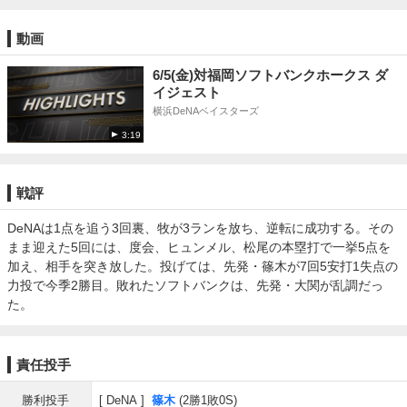
動画
6/5(金)対福岡ソフトバンクホークス ダ
イジェスト
横浜DeNAベイスターズ
3:19
戦評
DeNAは1点を追う3回裏、牧が3ランを放ち、逆転に成功する。その
まま迎えた5回には、度会、ヒュンメル、松尾の本塁打で一挙5点を
加え、相手を突き放した。投げては、先発・篠木が7回5安打1失点の
力投で今季2勝目。敗れたソフトバンクは、先発・大関が乱調だっ
た。
責任投手
勝利投手
DeNA
篠木
(2勝1敗0S)