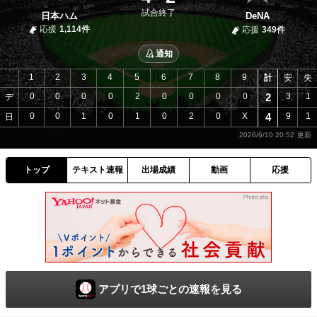
試合終了
日本ハム
DeNA
応援
1,114件
応援
349件
通知
1
2
3
4
5
6
7
8
9
計
安
失
0
0
0
0
2
0
0
0
0
2
3
1
デ
0
0
1
0
1
0
2
0
X
4
9
1
日
2026/6/10 20:52
トップ
テキスト速報
出場成績
動画
応援
アプリで1球ごとの速報を見る