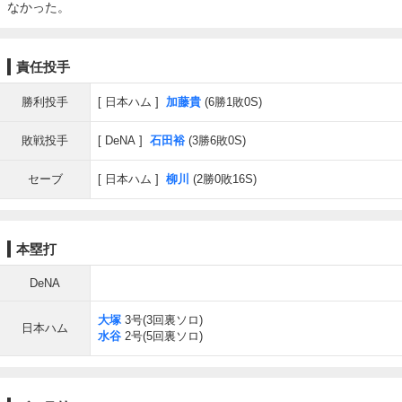
なかった。
責任投手
勝利投手
日本ハム
加藤貴
(6勝1敗0S)
敗戦投手
DeNA
石田裕
(3勝6敗0S)
セーブ
日本ハム
柳川
(2勝0敗16S)
本塁打
DeNA
大塚
3号(3回裏ソロ)
日本ハム
水谷
2号(5回裏ソロ)