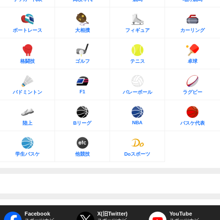
ボートレース
大相撲
フィギュア
カーリング
格闘技
ゴルフ
テニス
卓球
F1
バドミントン
バレーボール
ラグビー
NBA
陸上
Bリーグ
バスケ代表
学生バスケ
他競技
Doスポーツ
Facebook
X(旧Twitter)
YouTube