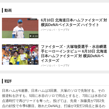
動画
6月10日 北海道日本ハムファイターズ 対
横浜DeNAベイスターズ ハイライト
パーソル パ・リーグTV
4:16
ファイターズ・大塚瑠晏選手・水谷瞬選
手ヒーローインタビュー 6月10日 北海道
日本ハムファイターズ 対 横浜DeNAベ
イスターズ
7:36
パーソル パ・リーグTV
戦評
日本ハムが6連勝。日本ハムは3回裏、大塚のソロで先制する。その
後逆転を許すも、5回に水谷のソロで同点とすると、7回には水谷の2
点適時打で再びリードを奪った。投げては、先発・加藤貴が7回2失
点の好投で今季6勝目。敗れたDeNAは、打線が3安打2得点と振るわ