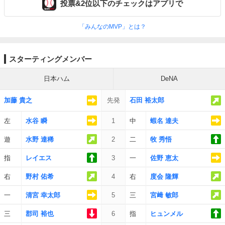
投票&2位以下のチェックはアプリで
「みんなのMVP」とは？
スターティングメンバー
日本ハム
DeNA
加藤 貴之
先発
石田 裕太郎
左
水谷 瞬
1
中
蝦名 達夫
遊
水野 達稀
2
二
牧 秀悟
指
レイエス
3
一
佐野 恵太
右
野村 佑希
4
右
度会 隆輝
一
清宮 幸太郎
5
三
宮﨑 敏郎
三
郡司 裕也
6
指
ヒュンメル