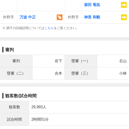
柴田 竜拓
外野手
万波 中正
外野手
神里 和毅
※ 調子の詳細説明については
こちら
をご覧ください。
審判
審判
岩下
塁審（一）
石山
塁審（二）
吉本
塁審（三）
小林
観客数/試合時間
観客数
29,993人
試合時間
2時間51分