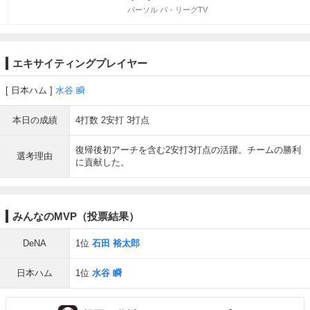
パーソル パ・リーグTV
エキサイティングプレイヤー
日本ハム
水谷 瞬
本日の成績
4打数 2安打 3打点
復帰後初アーチを含む2安打3打点の活躍。チームの勝利
選考理由
に貢献した。
みんなのMVP（投票結果）
DeNA
1位
石田 裕太郎
日本ハム
1位
水谷 瞬