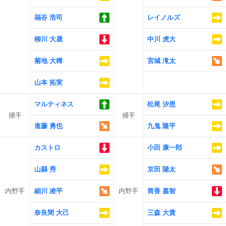
福谷 浩司
レイノルズ
柳川 大晟
中川 虎大
菊地 大稀
宮城 滝太
山本 拓実
マルティネス
松尾 汐恩
捕手
捕手
進藤 勇也
九鬼 隆平
カストロ
小田 康一郎
山縣 秀
京田 陽太
内野手
細川 凌平
内野手
筒香 嘉智
奈良間 大己
三森 大貴