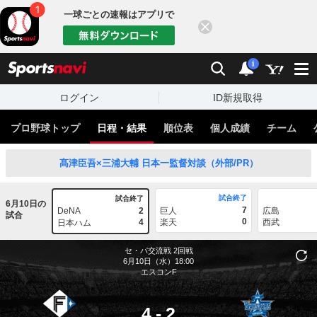
一球ごとの速報はアプリで
閉じる
sports
検索
通知
i
ログイン
ID新規取得
プロ野球トップ
日程・結果
順位表
個人成績
チーム
髙津臣吾×三浦大輔 日本一監督対談（外部/PR）
試合終了
試合終了
6月10日の
7
DeNA
2
巨人
広島
試合
0
4
楽天
西武
日本ハム
セ・パ交流戦
2回戦
6月10日（水）18:00
エスコンF
4
-
2