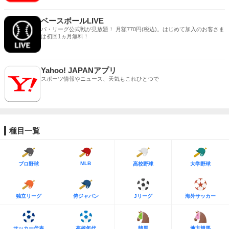
ベースボールLIVE
パ・リーグ公式戦が見放題！ 月額770円(税込)。はじめて加入のお客さま
は初回1ヵ月無料！
Yahoo! JAPANアプリ
スポーツ情報やニュース、天気もこれひとつで
種目一覧
MLB
プロ野球
高校野球
大学野球
独立リーグ
侍ジャパン
Jリーグ
海外サッカー
サッカー代表
高校年代
競馬
地方競馬