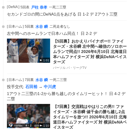
DeNA
5回表
戸柱 恭孝
一死二三塁
セカンドゴロの間にDeNA1点をあげる 日 1-2 デ 2アウト三塁
日本ハム
5回裏
水谷 瞬
二死走者なし
左中間へのホームランで日本ハム同点！ 日 2-2 デ
【5回裏】おかえりパイナポー!! ファイ
ターズ・水谷瞬 左中間へ確信のソロホー
ムランで同点!! 2026年6月10日 北海道日
本ハムファイターズ 対 横浜DeNAベイス
1:01
ターズ
パーソル パ・リーグTV
日本ハム
7回裏
水谷 瞬
一死二三塁
投手交代:
石田裕
→
中川虎
1アウト二三塁の1-2から勝ち越しのタイムリーヒット！ 日 4-2 デ
二塁
【7回裏】交流戦はやはりこの男!! ファ
イターズ・水谷瞬 値千金の勝ち越し2点
タイムリーを放つ!! 2026年6月10日 北海
道日本ハムファイターズ 対 横浜DeNAベ
1:10
イスターズ