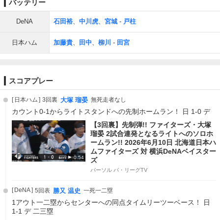
バッテリー
DeNA
石田裕
、
中川虎
、
宮城
-
戸柱
日本ハム
加藤貴
、
田中
、
柳川
-
田宮
スコアプレー
日本ハム
3回裏
大塚 瑠晏
無死走者なし
カウント0-1からライトスタンドへの先制ホームラン！ 日 1-0 デ
【3回裏】先制弾!! ファイターズ・大塚
瑠晏 2試合連発となるライトへのソロホ
ームラン!! 2026年6月10日 北海道日本ハ
ムファイターズ 対 横浜DeNAベイスター
0:54
ズ
パーソル パ・リーグTV
DeNA
5回表
勝又 温史
一死一二塁
1アウト一二塁からセンターへの同点タイムリーツーベース！ 日
1-1 デ 二三塁