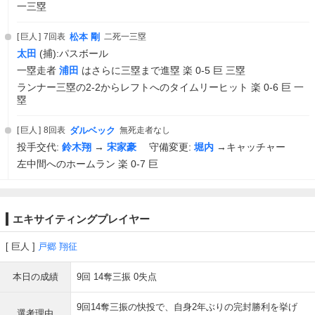
一三塁
巨人
7回表
松本 剛
二死一三塁
太田
(捕):パスボール
一塁走者
浦田
はさらに三塁まで進塁 楽 0-5 巨 三塁
ランナー三塁の2-2からレフトへのタイムリーヒット 楽 0-6 巨 一
塁
巨人
8回表
ダルベック
無死走者なし
投手交代:
鈴木翔
→
宋家豪
守備変更:
堀内
→キャッチャー
左中間へのホームラン 楽 0-7 巨
エキサイティングプレイヤー
巨人
戸郷 翔征
本日の成績
9回 14奪三振 0失点
9回14奪三振の快投で、自身2年ぶりの完封勝利を挙げ
選考理由