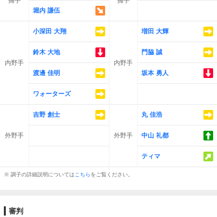
捕手
捕手
堀内 謙伍
小深田 大翔
増田 大輝
鈴木 大地
門脇 誠
内野手
内野手
渡邊 佳明
坂本 勇人
ワォーターズ
吉野 創士
丸 佳浩
外野手
外野手
中山 礼都
ティマ
※ 調子の詳細説明については
こちら
をご覧ください。
審判