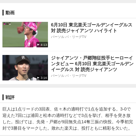
動画
6月10日 東北楽天ゴールデンイーグルス
対 読売ジャイアンツ ハイライト
パーソル パ・リーグTV
4:13
ジャイアンツ・戸郷翔征投手ヒーローイ
ンタビュー 6月10日 東北楽天ゴールデン
イーグルス 対 読売ジャイアンツ
パーソル パ・リーグTV
3:16
戦評
巨人は1点リードの3回表、佐々木の適時打で1点を追加する。3-0で
迎えた7回には浦田と松本の適時打などで3点を挙げ、相手を突き放
した。投げては、先発・戸郷が9回無失点14奪三振の快投。今季初完
封で3勝目をマークした。敗れた楽天は、投打ともに精彩を欠いた。