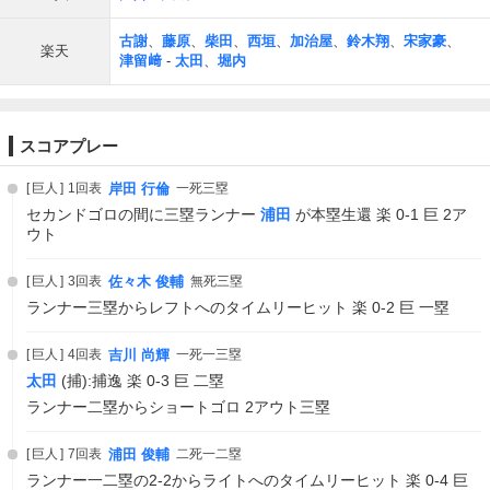
古謝
、
藤原
、
柴田
、
西垣
、
加治屋
、
鈴木翔
、
宋家豪
、
楽天
津留﨑
-
太田
、
堀内
スコアプレー
巨人
1回表
岸田 行倫
一死三塁
セカンドゴロの間に三塁ランナー
浦田
が本塁生還 楽 0-1 巨 2ア
ウト
巨人
3回表
佐々木 俊輔
無死三塁
ランナー三塁からレフトへのタイムリーヒット 楽 0-2 巨 一塁
巨人
4回表
吉川 尚輝
一死一三塁
太田
(捕):捕逸 楽 0-3 巨 二塁
ランナー二塁からショートゴロ 2アウト三塁
巨人
7回表
浦田 俊輔
二死一二塁
ランナー一二塁の2-2からライトへのタイムリーヒット 楽 0-4 巨