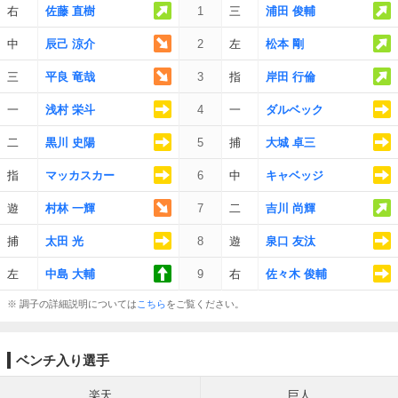
右
佐藤 直樹
1
三
浦田 俊輔
中
辰己 涼介
2
左
松本 剛
三
平良 竜哉
3
指
岸田 行倫
一
浅村 栄斗
4
一
ダルベック
二
黒川 史陽
5
捕
大城 卓三
指
マッカスカー
6
中
キャベッジ
遊
村林 一輝
7
二
吉川 尚輝
捕
太田 光
8
遊
泉口 友汰
左
中島 大輔
9
右
佐々木 俊輔
※ 調子の詳細説明については
こちら
をご覧ください。
ベンチ入り選手
楽天
巨人