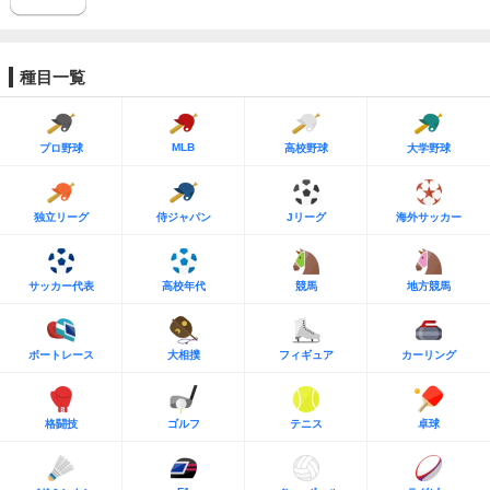
種目一覧
MLB
プロ野球
高校野球
大学野球
独立リーグ
侍ジャパン
Jリーグ
海外サッカー
サッカー代表
高校年代
競馬
地方競馬
ボートレース
大相撲
フィギュア
カーリング
格闘技
ゴルフ
テニス
卓球