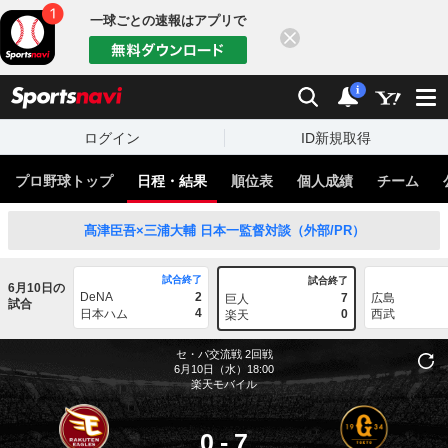
一球ごとの速報はアプリで
閉じる
sports
検索
通知
i
ログイン
ID新規取得
プロ野球トップ
日程・結果
順位表
個人成績
チーム
髙津臣吾×三浦大輔 日本一監督対談（外部/PR）
試合終了
試合終了
6月10日の
DeNA
2
7
広島
巨人
試合
4
日本ハム
0
西武
楽天
セ・パ交流戦
2回戦
6月10日（水）18:00
楽天モバイル
0
-
7