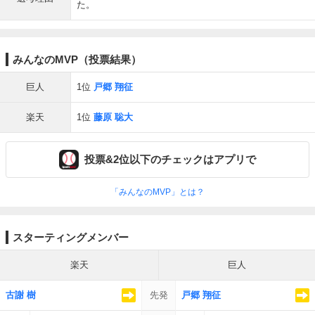
た。
みんなのMVP（投票結果）
巨人
1位
戸郷 翔征
楽天
1位
藤原 聡大
投票&2位以下のチェックはアプリで
「みんなのMVP」とは？
スターティングメンバー
楽天
巨人
古謝 樹
先発
戸郷 翔征