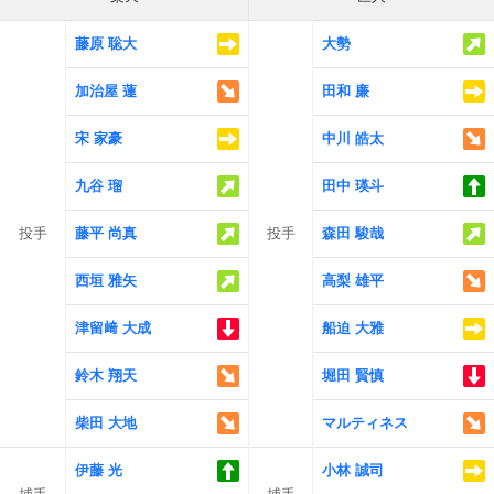
藤原 聡大
大勢
加治屋 蓮
田和 廉
宋 家豪
中川 皓太
九谷 瑠
田中 瑛斗
投手
藤平 尚真
投手
森田 駿哉
西垣 雅矢
高梨 雄平
津留﨑 大成
船迫 大雅
鈴木 翔天
堀田 賢慎
柴田 大地
マルティネス
伊藤 光
小林 誠司