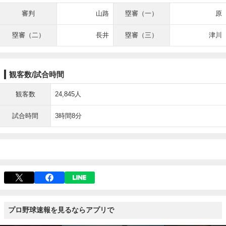
審判
山路
塁審（一）
原
塁審（二）
長井
塁審（三）
津川
観客数/試合時間
観客数
24,845人
試合時間
3時間8分
プロ野球速報を見るならアプリで