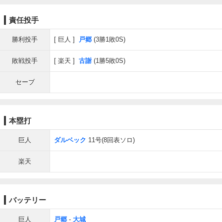
責任投手
勝利投手
巨人
戸郷
(3勝1敗0S)
敗戦投手
楽天
古謝
(1勝5敗0S)
セーブ
本塁打
巨人
ダルベック
11号(8回表ソロ)
楽天
バッテリー
巨人
戸郷
-
大城