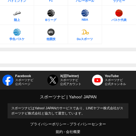
F1
バドミントン
バレーボール
ラグビー
NBA
陸上
Bリーグ
バスケ代表
学生バスケ
他競技
Doスポーツ
Facebook
X(旧Twitter)
YouTube
スポーツナビ
スポーツナビ
スポーツナビ
公式ページ
公式アカウント
公式チャンネル
スポーツナビ
Yahoo! JAPAN
スポーツナビはYahoo! JAPANのサービスであり、LINEヤフー株式会社がス
ポーツナビ株式会社と協力して運営しています。
プライバシーポリシー
プライバシーセンター
規約
会社概要