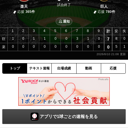
試合終了
楽天
巨人
応援
365件
応援
780件
通知
1
2
3
4
5
6
7
8
9
計
安
失
1
0
1
1
0
0
3
1
0
7
8
0
巨
0
0
0
0
0
0
0
0
0
0
5
1
楽
2026/6/10 21:08
トップ
テキスト速報
出場成績
動画
応援
アプリで1球ごとの速報を見る