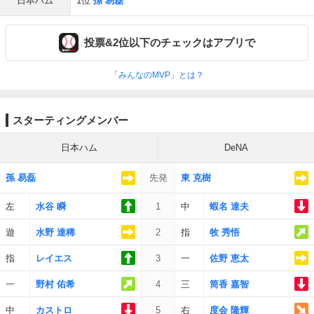
日本ハム
1位
孫 易磊
投票&2位以下のチェックはアプリで
「みんなのMVP」とは？
スターティングメンバー
日本ハム
DeNA
孫 易磊
先発
東 克樹
左
水谷 瞬
1
中
蝦名 達夫
遊
水野 達稀
2
指
牧 秀悟
指
レイエス
3
一
佐野 恵太
一
野村 佑希
4
三
筒香 嘉智
中
カストロ
5
右
度会 隆輝