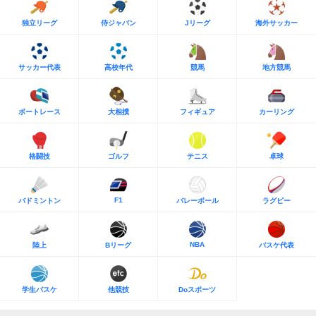
独立リーグ
侍ジャパン
Jリーグ
海外サッカー
サッカー代表
高校年代
競馬
地方競馬
ボートレース
大相撲
フィギュア
カーリング
格闘技
ゴルフ
テニス
卓球
F1
バドミントン
バレーボール
ラグビー
NBA
陸上
Bリーグ
バスケ代表
学生バスケ
他競技
Doスポーツ