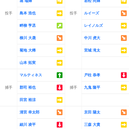
堀 瑞輝
若松 尚輝
投手
島本 浩也
投手
ルイーズ
畔柳 亨丞
レイノルズ
柳川 大晟
中川 虎大
菊地 大稀
宮城 滝太
山本 拓実
マルティネス
戸柱 恭孝
捕手
郡司 裕也
捕手
九鬼 隆平
田宮 裕涼
清宮 幸太郎
京田 陽太
細川 凌平
三森 大貴