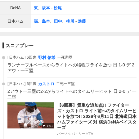
DeNA
東
、
坂本
-
松尾
日本ハム
孫
、
島本
、
田中
、
柳川
-
進藤
スコアプレー
日本ハム
6回裏
野村 佑希
一死満塁
ランナーフルベースからライトへの犠牲フライを放つ 日 1-0 デ 2
アウト一三塁
日本ハム
6回裏
カストロ
二死一三塁
2アウト一三塁の2-2からライトへのタイムリーヒット 日 2-0 デ 一
二塁
【6回裏】貴重な追加点!! ファイター
ズ・カストロ ライト前へのタイムリーヒ
ットを放つ!! 2026年6月11日 北海道日本
ハムファイターズ 対 横浜DeNAベイスタ
1:01
ーズ
パーソル パ・リーグTV