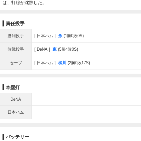
は、打線が沈黙した。
責任投手
勝利投手
日本ハム
孫
(1勝0敗0S)
敗戦投手
DeNA
東
(5勝4敗0S)
セーブ
日本ハム
柳川
(2勝0敗17S)
本塁打
DeNA
日本ハム
バッテリー