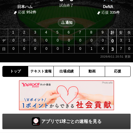
試合終了
日本ハム
DeNA
応援
952件
応援
335件
通知
1
2
3
4
5
6
7
8
9
計
安
失
0
0
0
0
0
0
0
0
0
0
3
1
デ
0
0
0
0
0
2
0
1
X
3
7
0
日
2026/6/11 20:51
トップ
テキスト速報
出場成績
動画
応援
アプリで1球ごとの速報を見る