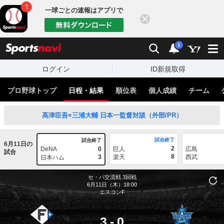
一球ごとの速報はアプリで
閉じる
sports
検索
通知
i
ログイン
ID新規取得
プロ野球トップ
日程・結果
順位表
個人成績
チーム
髙津臣吾×三浦大輔 日本一監督対談（外部/PR）
試合終了
試合終了
6月11日の
2
DeNA
0
巨人
広島
試合
8
3
楽天
西武
日本ハム
セ・パ交流戦
3回戦
6月11日（木）18:00
エスコンF
3
-
0