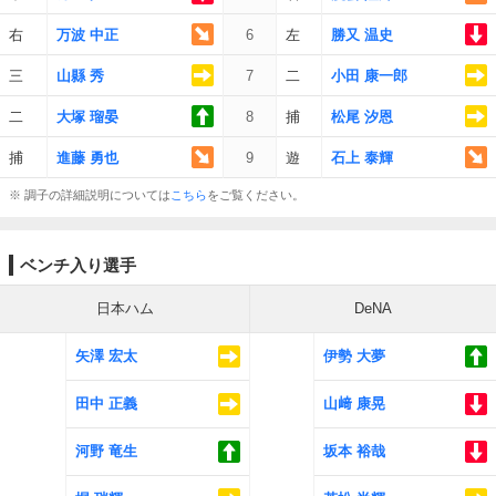
右
万波 中正
6
左
勝又 温史
三
山縣 秀
7
二
小田 康一郎
二
大塚 瑠晏
8
捕
松尾 汐恩
捕
進藤 勇也
9
遊
石上 泰輝
※ 調子の詳細説明については
こちら
をご覧ください。
ベンチ入り選手
日本ハム
DeNA
矢澤 宏太
伊勢 大夢
田中 正義
山﨑 康晃
河野 竜生
坂本 裕哉