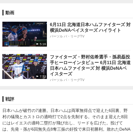
動画
6月11日 北海道日本ハムファイターズ 対
横浜DeNAベイスターズ ハイライト
パーソル パ・リーグTV
5:16
ファイターズ・野村佑希選手・孫易磊投
手ヒーローインタビュー 6月11日 北海道
日本ハムファイターズ 対 横浜DeNAベ
イスターズ
7:53
パーソル パ・リーグTV
戦評
日本ハムが破竹の7連勝。日本ハムは両軍無得点で迎えた6回裏、野
村の犠飛とカストロの適時打で2点を先制する。そのまま迎えた8回
にはレイエスの適時二塁打が飛び出し、リードを広げた。投げて
は、先発・孫が6回無失点8奪三振の好投で来日初勝利。敗れたDeNA