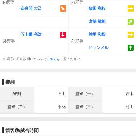
内野手
内野手
奈良間 大己
柴田 竜拓
宮﨑 敏郎
五十幡 亮汰
神里 和毅
外野手
外野手
ヒュンメル
※ 調子の詳細説明については
こちら
をご覧ください。
審判
審判
石山
塁審（一）
吉本
塁審（二）
小林
塁審（三）
村山
観客数/試合時間