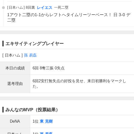
日本ハム
8回裏
レイエス
一死二塁
1アウト二塁の1-1からレフトへタイムリーツーベース！ 日 3-0 デ
二塁
エキサイティングプレイヤー
日本ハム
孫 易磊
本日の成績
6回 8奪三振 0失点
6回2安打無失点の好投を見せ、来日初勝利をマークし
選考理由
た。
みんなのMVP（投票結果）
DeNA
1位
東 克樹