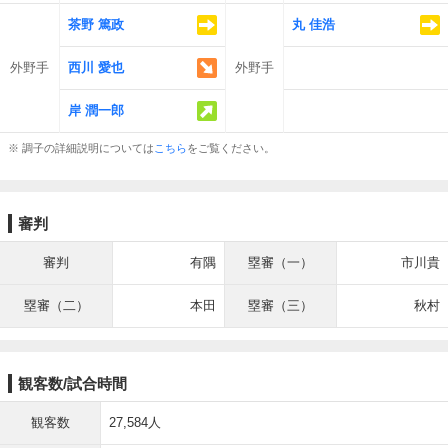
茶野 篤政
丸 佳浩
外野手
西川 愛也
外野手
岸 潤一郎
※ 調子の詳細説明については
こちら
をご覧ください。
審判
審判
有隅
塁審（一）
市川貴
塁審（二）
本田
塁審（三）
秋村
観客数/試合時間
観客数
27,584人