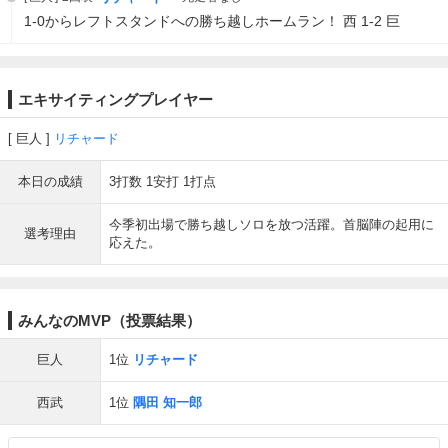
1-0からレフトスタンドへの勝ち越しホームラン！ 西 1-2 巨
エキサイティングプレイヤー
巨人
リチャード
本日の成績
3打数 1安打 1打点
今季初出場で勝ち越しソロを放つ活躍。首脳陣の起用に
選考理由
応えた。
みんなのMVP（投票結果）
巨人
1位
リチャード
西武
1位
隅田 知一郎