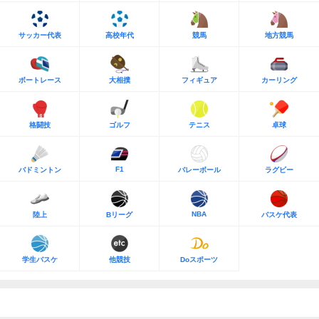
サッカー代表
高校年代
競馬
地方競馬
ボートレース
大相撲
フィギュア
カーリング
格闘技
ゴルフ
テニス
卓球
F1
バドミントン
バレーボール
ラグビー
NBA
陸上
Bリーグ
バスケ代表
学生バスケ
他競技
Doスポーツ