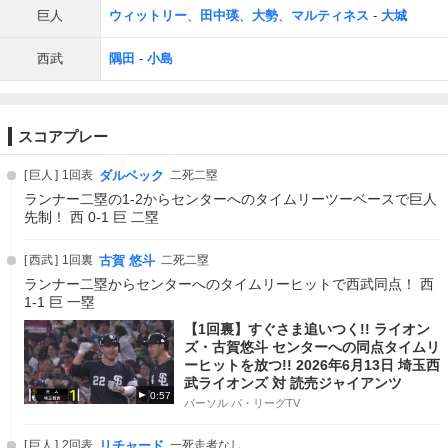
巨人
ウィットリー
、
田中瑛
、
大勢
、
マルティネス
-
大城
西武
隅田
-
小島
スコアプレー
巨人
1回表
ダルベック
二死二塁
ランナー二塁の1-2からセンターへのタイムリーツーベースで巨人
先制！ 西 0-1 巨 二塁
西武
1回裏
古賀 悠斗
二死二塁
ランナー二塁からセンターへのタイムリーヒットで西武同点！ 西
1-1 巨 一塁
【1回裏】すぐさま追いつく!! ライオン
ズ・古賀悠斗 センターへの同点タイムリ
ーヒットを放つ!! 2026年6月13日 埼玉西
武ライオンズ 対 読売ジャイアンツ
0:57
パーソル パ・リーグTV
巨人
2回表
リチャード
一死走者なし