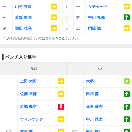
一
山村 崇嘉
7
一
リチャード
三
渡部 聖弥
8
右
中山 礼都
遊
源田 壮亮
9
二
門脇 誠
※ 調子の詳細説明については
こちら
をご覧ください。
ベンチ入り選手
西武
巨人
上田 大河
大勢
佐藤 隼輔
田和 廉
岩城 颯空
赤星 優志
ウィンゲンター
中川 皓太
投手
篠原 響
投手
田中 瑛斗