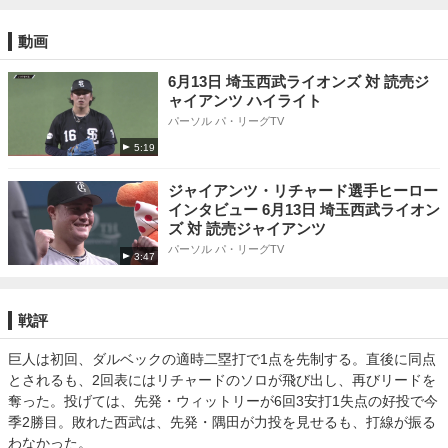
動画
6月13日 埼玉西武ライオンズ 対 読売ジ
ャイアンツ ハイライト
パーソル パ・リーグTV
5:19
ジャイアンツ・リチャード選手ヒーロー
インタビュー 6月13日 埼玉西武ライオン
ズ 対 読売ジャイアンツ
パーソル パ・リーグTV
3:47
戦評
巨人は初回、ダルベックの適時二塁打で1点を先制する。直後に同点
とされるも、2回表にはリチャードのソロが飛び出し、再びリードを
奪った。投げては、先発・ウィットリーが6回3安打1失点の好投で今
季2勝目。敗れた西武は、先発・隅田が力投を見せるも、打線が振る
わなかった。