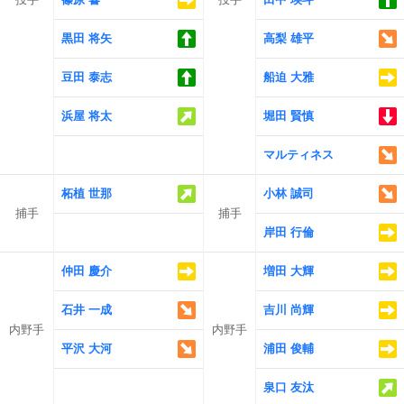
黒田 将矢
高梨 雄平
豆田 泰志
船迫 大雅
浜屋 将太
堀田 賢慎
マルティネス
柘植 世那
小林 誠司
捕手
捕手
岸田 行倫
仲田 慶介
増田 大輝
石井 一成
吉川 尚輝
内野手
内野手
平沢 大河
浦田 俊輔
泉口 友汰