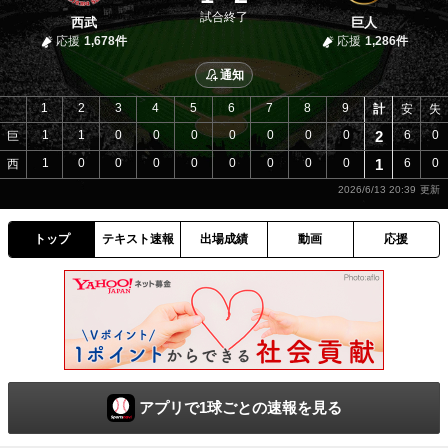
試合終了
西武
巨人
応援
1,678件
応援
1,286件
通知
1
2
3
4
5
6
7
8
9
計
安
失
1
1
0
0
0
0
0
0
0
2
6
0
巨
1
0
0
0
0
0
0
0
0
1
6
0
西
2026/6/13 20:39
トップ
テキスト速報
出場成績
動画
応援
アプリで1球ごとの速報を見る