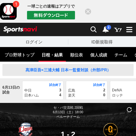
一球ごとの速報はアプリで
閉じる
sports
検索
通知
i
ログイン
ID新規取得
プロ野球トップ
日程・結果
順位表
個人成績
チーム
髙津臣吾×三浦大輔 日本一監督対談（外部/PR）
試合終了
試合終了
6月13日の
3
2
DeNA
中日
広島
試合
4
0
日本ハム
楽天
ロッテ
セ・パ交流戦
2回戦
6月13日（土）18:00
ベルーナドーム
1
-
2