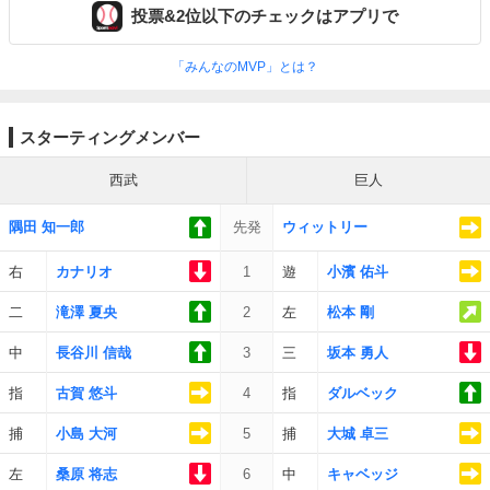
投票&2位以下のチェックはアプリで
「みんなのMVP」とは？
スターティングメンバー
西武
巨人
隅田 知一郎
先発
ウィットリー
右
カナリオ
1
遊
小濱 佑斗
二
滝澤 夏央
2
左
松本 剛
中
長谷川 信哉
3
三
坂本 勇人
指
古賀 悠斗
4
指
ダルベック
捕
小島 大河
5
捕
大城 卓三
左
桑原 将志
6
中
キャベッジ