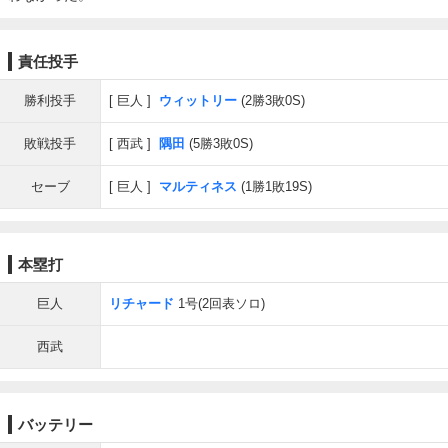
責任投手
勝利投手
巨人
ウィットリー
(2勝3敗0S)
敗戦投手
西武
隅田
(5勝3敗0S)
セーブ
巨人
マルティネス
(1勝1敗19S)
本塁打
巨人
リチャード
1号(2回表ソロ)
西武
バッテリー