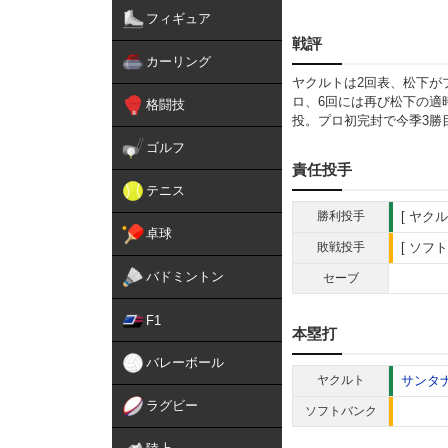
フィギュア
戦評
カーリング
ヤクルトは2回表、松下が
ロ、6回には再び松下の適
格闘技
投。プロ初完封で今季3勝
ゴルフ
責任投手
テニス
勝利投手
ヤクル
卓球
敗戦投手
ソフト
バドミントン
セーブ
F1
本塁打
バレーボール
ヤクルト
サンタ
ラグビー
ソフトバンク