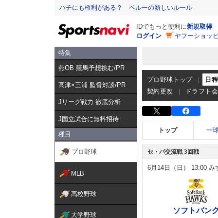
ハチにも権利がある？ ペルーの新しいルール
IDでもっと便利に
新規取得
ログイン
ヤフーショッピ
特集
燕OB 競馬予想挑む/PR
プロ野球トップ
日
髙津×三浦 監督対談/PR
契約更改
ドラフト
Jリーグ戦力 徹底分析
J国立試合に無料招待
トップ
一
種目
プロ野球
セ・パ交流戦 3回戦
6月14日（日）
13:00
みず
MLB
高校野球
ソフトバン
大学野球