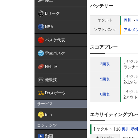
陸上
バッテリー
Bリーグ
ヤクルト
奥川
-
NBA
ソフトバンク
アルメ
バスケ代表
スコアプレー
学生バスケ
ヤクル
2回表
NFL
ランナー
ヤクル
5回表
他競技
2-1か
ヤクル
Doスポーツ
6回表
2アウト
サービス
エキサイティングプレ
toto
コンテンツ
ヤクルト
奥川 恭
18
動画