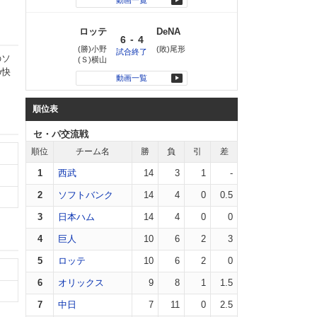
動画一覧
ロッテ
DeNA
-
6
4
(勝)小野
(敗)尾形
試合終了
のソ
(Ｓ)横山
の快
動画一覧
順位表
セ・パ交流戦
順位
チーム名
勝
負
引
差
1
西武
14
3
1
-
2
ソフトバンク
14
4
0
0.5
3
日本ハム
14
4
0
0
4
巨人
10
6
2
3
5
ロッテ
10
6
2
0
6
オリックス
9
8
1
1.5
7
中日
7
11
0
2.5