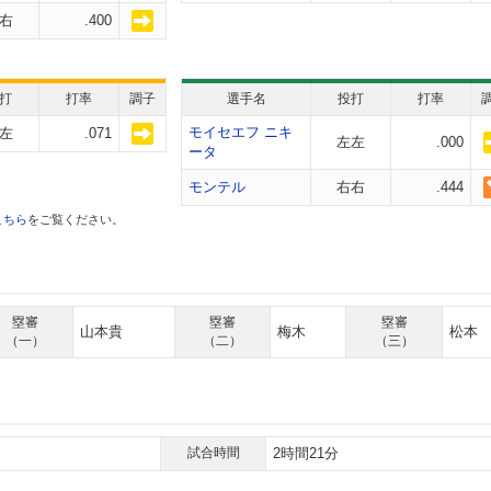
右
.400
打
打率
調子
選手名
投打
打率
モイセエフ ニキ
左
.071
左左
.000
ータ
モンテル
右右
.444
こちら
をご覧ください。
塁審
塁審
塁審
山本貴
梅木
松本
（一）
（二）
（三）
試合時間
2時間21分