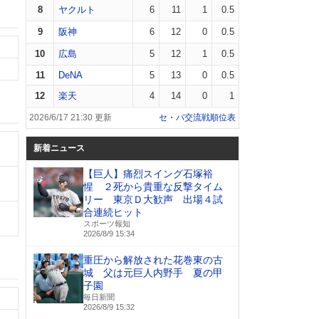
8
ヤクルト
6
11
1
0.5
9
阪神
6
12
0
0.5
10
広島
5
12
1
0.5
11
DeNA
5
13
0
0.5
12
楽天
4
14
0
1
2026/6/17 21:30 更新
セ・パ交流戦順位表
新着ニュース
【巨人】痛烈スイング石塚裕
惺 ２死から貴重な反撃タイム
リー 東京Ｄ大歓声 出場４試
合連続ヒット
スポーツ報知
2026/8/9 15:34
重圧から解放された花巻東の古
城 父は元巨人内野手 夏の甲
子園
毎日新聞
2026/8/9 15:32