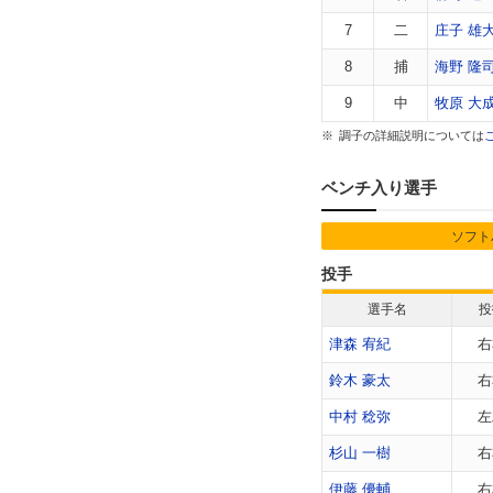
7
二
庄子 雄
8
捕
海野 隆
9
中
牧原 大
調子の詳細説明については
ベンチ入り選手
ソフト
投手
選手名
投
津森 宥紀
右
鈴木 豪太
右
中村 稔弥
左
杉山 一樹
右
伊藤 優輔
右