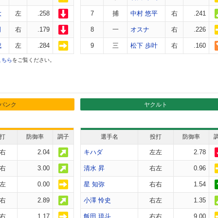
大
左
.258
7
捕
中村 悠平
右
.241
司
右
.179
8
一
オスナ
右
.226
成
左
.284
9
三
松下 歩叶
右
.160
こちら
をご覧ください。
バンク
ヤクルト
打
防御率
調子
選手名
投打
防御率
右
2.04
キハダ
左左
2.78
右
3.00
清水 昇
右左
0.96
左
0.00
星 知弥
右右
1.54
右
2.89
小澤 怜史
右左
1.35
右
1.17
飯田 琉斗
右右
9.00