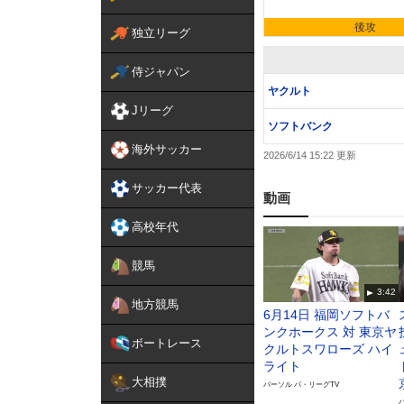
後攻
独立リーグ
侍ジャパン
ヤクルト
Jリーグ
ソフトバンク
海外サッカー
2026/6/14 15:22
サッカー代表
動画
高校年代
競馬
3:42
地方競馬
6月14日 福岡ソフトバ
ンクホークス 対 東京ヤ
ボートレース
クルトスワローズ ハイ
ライト
大相撲
パーソル パ・リーグTV