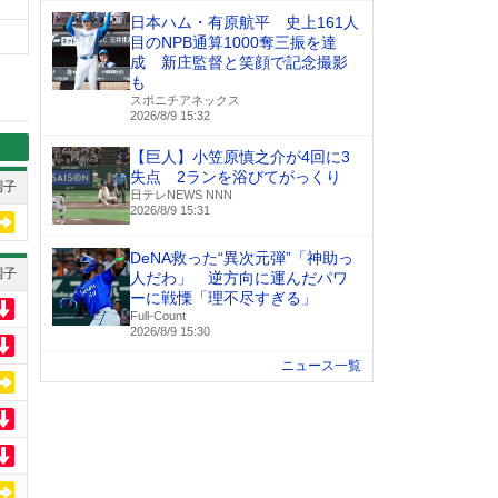
日本ハム・有原航平 史上161人
目のNPB通算1000奪三振を達
成 新庄監督と笑顔で記念撮影
も
スポニチアネックス
2026/8/9 15:32
【巨人】小笠原慎之介が4回に3
失点 2ランを浴びてがっくり
調子
日テレNEWS NNN
2026/8/9 15:31
DeNA救った“異次元弾”「神助っ
調子
人だわ」 逆方向に運んだパワ
ーに戦慄「理不尽すぎる」
Full-Count
2026/8/9 15:30
ニュース一覧