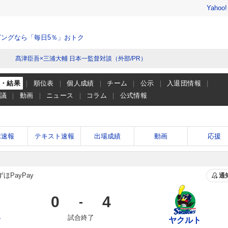
Yahoo
ングなら「毎日5％」おトク
髙津臣吾×三浦大輔 日本一監督対談（外部/PR）
程・結果
順位表
個人成績
チーム
公示
入退団情報
会議
動画
ニュース
コラム
公式情報
球速報
テキスト速報
出場成績
動画
応援
ほPayPay
通
0
4
-
試合終了
ク
ヤクルト