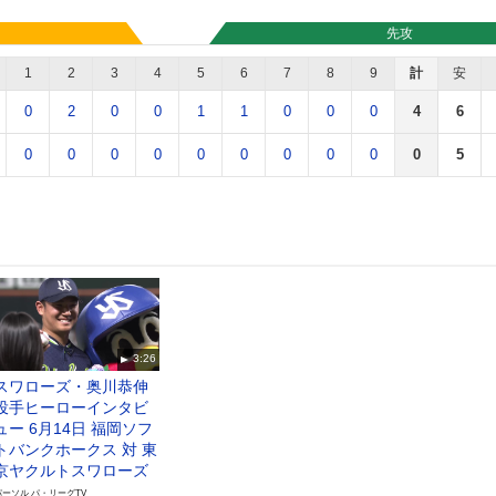
先攻
1
2
3
4
5
6
7
8
9
計
安
0
2
0
0
1
1
0
0
0
4
6
0
0
0
0
0
0
0
0
0
0
5
3:26
スワローズ・奥川恭伸
投手ヒーローインタビ
ュー 6月14日 福岡ソフ
トバンクホークス 対 東
京ヤクルトスワローズ
パーソル パ・リーグTV