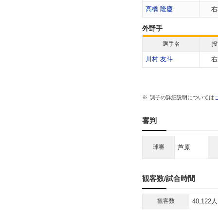
髙橋 隆慶
右
外野手
選手名
投
川村 友斗
右
調子の詳細説明については
審判
球審
芦原
観客数/試合時間
観客数
40,122人