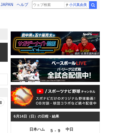
! JAPAN
ヘルプ
小川真由美
検索
知
6月14日（日）の日程・結果
日本ハム
中日
-
5
9