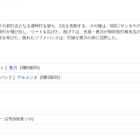
プロ初打点となる適時打を放ち、2点を先制する。その後は、5回にサンタナ
時打が飛び出し、リードを広げた。投げては、先発・奥川が9回5安打無失点
目を挙げた。敗れたソフトバンクは、打線が奥川の前に沈黙した。
ト
奥川
(3勝5敗0S)
バンク
アルメンタ
(0勝2敗0S)
ナ
12号(5回表ソロ)