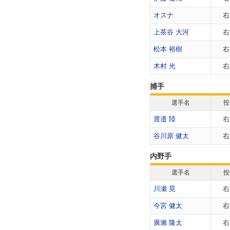
オスナ
右
上茶谷 大河
右
松本 裕樹
右
木村 光
右
捕手
選手名
投
渡邉 陸
右
谷川原 健太
右
内野手
選手名
投
川瀬 晃
右
今宮 健太
右
廣瀨 隆太
右