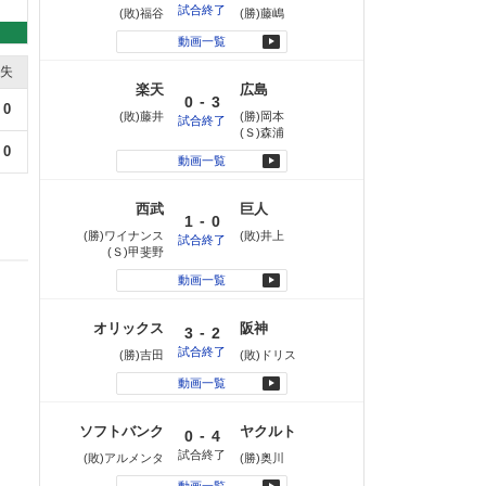
試合終了
(敗)福谷
(勝)藤嶋
動画一覧
失
楽天
広島
-
0
3
0
(敗)藤井
(勝)岡本
試合終了
(Ｓ)森浦
0
動画一覧
西武
巨人
-
1
0
(勝)ワイナンス
(敗)井上
試合終了
(Ｓ)甲斐野
動画一覧
オリックス
阪神
-
3
2
試合終了
(勝)吉田
(敗)ドリス
動画一覧
ソフトバンク
ヤクルト
-
0
4
試合終了
(敗)アルメンタ
(勝)奥川