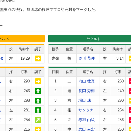
三振 0失点
打無失点の快投。無四球の投球でプロ初完封をマークした。
ー
バンク
ヤクルト
投
防御率
調子
投手
位置
選手名
投
防御率
タ
左
19.29
先発
投
奥川 恭伸
右
3.14
打
打率
調子
打順
位置
選手名
打
打率
也
右
.290
1
二
内山 壮真
右
.230
右
.243
2
遊
長岡 秀樹
左
.240
介
左
.298
3
右
増田 珠
右
.290
矢
左
.281
4
指
サンタナ
右
.254
岐
左
.254
5
左
赤羽 由紘
右
.256
左
.215
6
中
岩田 幸宏
左
.250