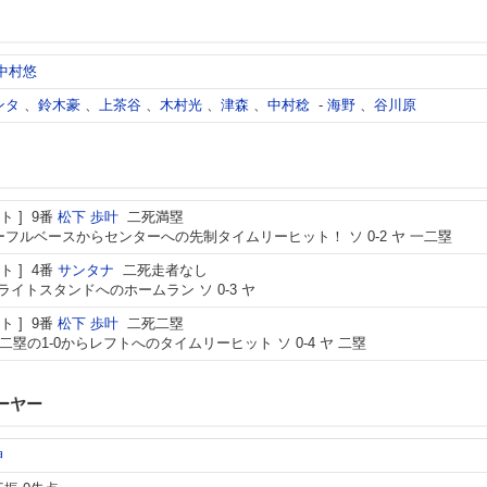
中村悠
ンタ
、
鈴木豪
、
上茶谷
、
木村光
、
津森
、
中村稔
-
海野
、
谷川原
ト
9番
松下 歩叶
二死満塁
フルベースからセンターへの先制タイムリーヒット！ ソ 0-2 ヤ 一二塁
ト
4番
サンタナ
二死走者なし
らライトスタンドへのホームラン ソ 0-3 ヤ
ト
9番
松下 歩叶
二死二塁
二塁の1-0からレフトへのタイムリーヒット ソ 0-4 ヤ 二塁
ーヤー
伸