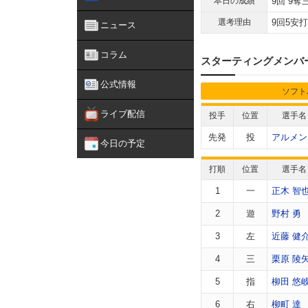
本日の成績
9回 9奪
選考理由
9回5安
ニュース
コラム
スターティングメンバ
公式情報
ソフト
ライブ配信
投手
位置
選手名
先発
投
アルメン
今日の予定
打順
位置
選手名
1
一
正木 智
2
遊
野村 勇
3
左
近藤 健
4
三
栗原 陵
5
指
柳田 悠
6
右
柳町 達