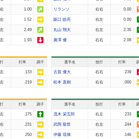
右
1.00
リランソ
右右
0.00
右
1.52
阪口 皓亮
右左
0.00
左
2.49
丸山 翔大
右左
2.35
左
1.93
廣澤 優
右右
2.08
打
打率
調子
選手名
投打
打率
左
.133
古賀 優大
右右
.239
左
.219
松本 直樹
右右
.000
打
打率
調子
選手名
投打
打率
左
.175
茂木 栄五郎
右左
.233
右
.231
武岡 龍世
右左
.244
右
.250
伊藤 琉偉
右右
.146