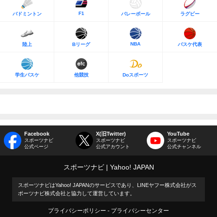
F1
バドミントン
バレーボール
ラグビー
NBA
陸上
Bリーグ
バスケ代表
学生バスケ
他競技
Doスポーツ
Facebook
X(旧Twitter)
YouTube
スポーツナビ
スポーツナビ
スポーツナビ
公式ページ
公式アカウント
公式チャンネル
スポーツナビ
Yahoo! JAPAN
スポーツナビはYahoo! JAPANのサービスであり、LINEヤフー株式会社がス
ポーツナビ株式会社と協力して運営しています。
プライバシーポリシー
プライバシーセンター