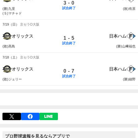
-
3
0
試合終了
(勝)九里
(敗)有原
(Ｓ)マチャド
7/19（日）
京セラD大阪
オリックス
日本ハム
-
1
5
試合終了
(敗)髙島
(勝)山﨑福也
7/18（土）
京セラD大阪
オリックス
日本ハム
-
0
7
試合終了
(敗)ジェリー
(勝)細野
プロ野球速報を見るならアプリで