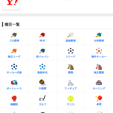
種目一覧
MLB
プロ野球
高校野球
大学野球
独立リーグ
侍ジャパン
Jリーグ
海外サッカー
サッカー代表
高校年代
競馬
地方競馬
ボートレース
大相撲
フィギュア
カーリング
格闘技
ゴルフ
テニス
卓球