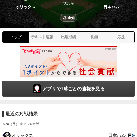
試合前
オリックス
日本ハム
通知
トップ
テキスト速報
出場成績
動画
応援
アプリで1球ごとの速報を見る
最近の対戦結果
7/20（月）
京セラD大阪
オリックス
日本ハム