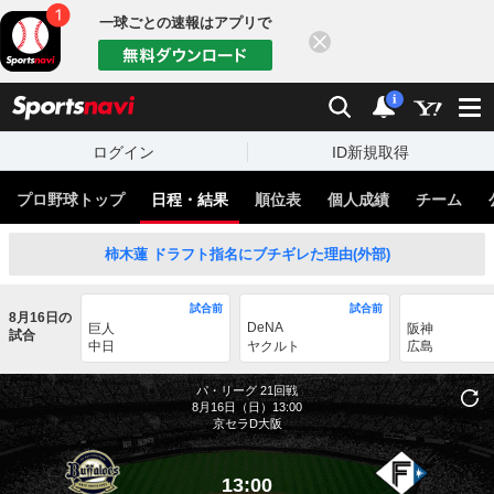
一球ごとの速報はアプリで
閉じる
sports
検索
通知
i
ログイン
ID新規取得
プロ野球トップ
日程・結果
順位表
個人成績
チーム
柿木蓮 ドラフト指名にブチギレた理由(外部)
試合前
試合前
8月16日の
DeNA
巨人
阪神
試合
中日
ヤクルト
広島
パ・リーグ
21回戦
8月16日（日）13:00
京セラD大阪
13:00