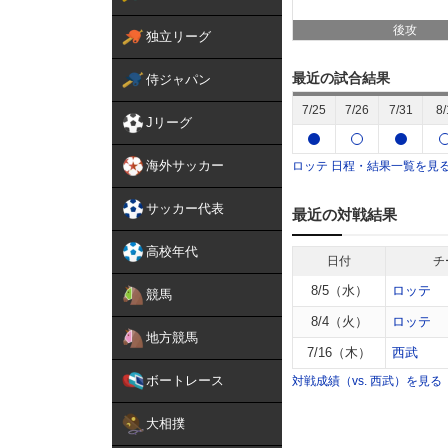
後攻
独立リーグ
最近の試合結果
侍ジャパン
7/25
7/26
7/31
8/
Jリーグ
海外サッカー
ロッテ
日程・結果一覧を見
サッカー代表
最近の対戦結果
高校年代
日付
チ
8/5（水）
ロッテ
競馬
8/4（火）
ロッテ
地方競馬
7/16（木）
西武
ボートレース
対戦成績（vs. 西武）を見る
大相撲