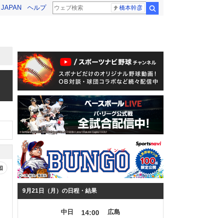
! JAPAN
ヘルプ
橋本幹彦
検索
知
9月21日（月）の日程・結果
中日
広島
14:00