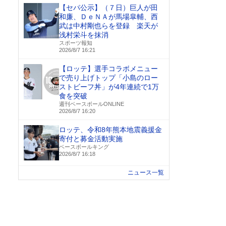
【セパ公示】（７日）巨人が田
和廉、ＤｅＮＡが馬場皐輔、西
武は中村剛也らを登録 楽天が
浅村栄斗を抹消
スポーツ報知
2026/8/7 16:21
【ロッテ】選手コラボメニュー
で売り上げトップ「小島のロー
ストビーフ丼」が4年連続で1万
食を突破
週刊ベースボールONLINE
2026/8/7 16:20
ロッテ、令和8年熊本地震義援金
寄付と募金活動実施
ベースボールキング
2026/8/7 16:18
ニュース一覧