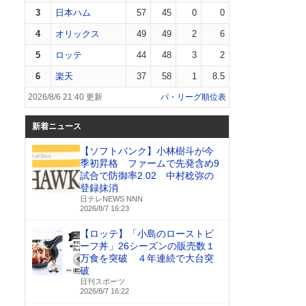
3
日本ハム
57
45
0
0
4
オリックス
49
49
2
6
5
ロッテ
44
48
3
2
6
楽天
37
58
1
8.5
2026/8/6 21:40 更新
パ・リーグ順位表
新着ニュース
【ソフトバンク】小林樹斗が今
季初昇格 ファームで先発含め9
試合で防御率2.02 中村稔弥の
登録抹消
日テレNEWS NNN
2026/8/7 16:23
【ロッテ】「小島のローストビ
ーフ丼」26シーズンの販売数１
万食を突破 ４年連続で大台突
破
日刊スポーツ
2026/8/7 16:22