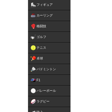
フィギュア
カーリング
格闘技
ゴルフ
テニス
卓球
バドミントン
F1
バレーボール
ラグビー