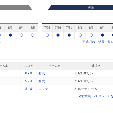
先攻
1
8/2
8/4
8/5
7/25
7/26
7/31
8/1
8/2
8/4
8
る
西武
日程・結果一覧
ーム名
スコア
チーム名
球場名
8 - 0
西武
ZOZOマリン
5 - 3
西武
ZOZOマリン
3 - 4
ロッテ
ベルーナドーム
対戦成績（vs. ロッテ）