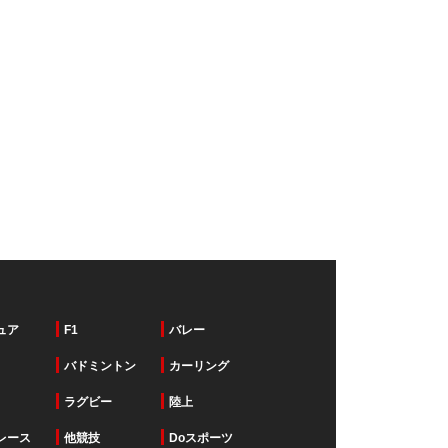
ュア
F1
バレー
バドミントン
カーリング
ラグビー
陸上
レース
他競技
Doスポーツ