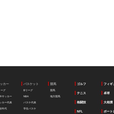
ッカー
バスケット
競馬
ゴルフ
フィギ
リーグ
Bリーグ
競馬
テニス
卓球
外サッカー
NBA
地方競馬
格闘技
大相撲
ッカー代表
バスケ代表
校年代
学生バスケ
NFL
ボート