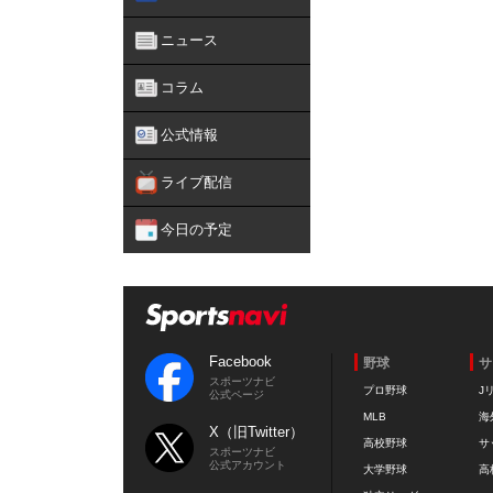
ニュース
コラム
公式情報
ライブ配信
今日の予定
Facebook
野球
サ
スポーツナビ
プロ野球
J
公式ページ
MLB
海
X（旧Twitter）
高校野球
サ
スポーツナビ
公式アカウント
大学野球
高