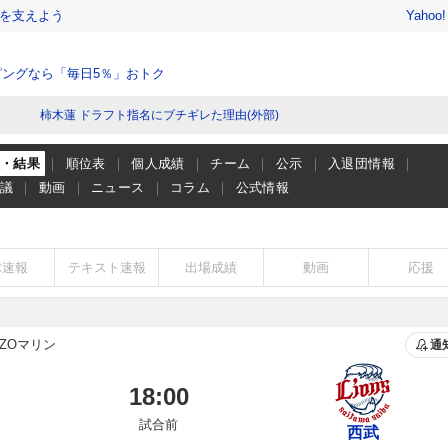
を支えよう
Yahoo
ングなら「毎日5％」おトク
柿木蓮 ドラフト指名にブチギレた理由(外部)
程・結果
順位表
個人成績
チーム
公示
入退団情報
会議
動画
ニュース
コラム
公式情報
球速報
テキスト速報
出場成績
動画
応援
ZOマリン
通
18:00
試合前
西武