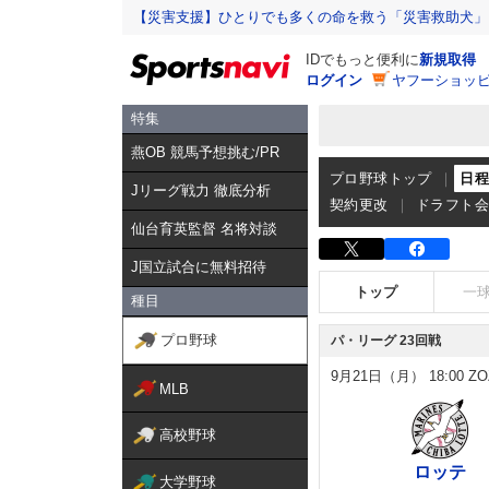
【災害支援】ひとりでも多くの命を救う「災害救助犬」
IDでもっと便利に
新規取得
ログイン
ヤフーショッピ
特集
燕OB 競馬予想挑む/PR
プロ野球トップ
日
Jリーグ戦力 徹底分析
契約更改
ドラフト
仙台育英監督 名将対談
J国立試合に無料招待
トップ
一
種目
プロ野球
パ・リーグ 23回戦
9月21日（月）
18:00
ZO
MLB
高校野球
ロッテ
大学野球