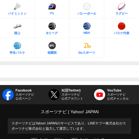
F1
バドミントン
バレーボール
ラグビー
NBA
陸上
Bリーグ
バスケ代表
学生バスケ
他競技
Doスポーツ
Facebook
X(旧Twitter)
YouTube
スポーツナビ
スポーツナビ
スポーツナビ
公式ページ
公式アカウント
公式チャンネル
スポーツナビ
Yahoo! JAPAN
スポーツナビはYahoo! JAPANのサービスであり、LINEヤフー株式会社がス
ポーツナビ株式会社と協力して運営しています。