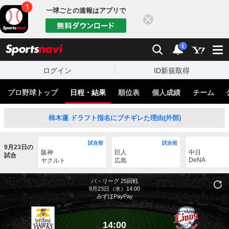
一球ごとの速報はアプリで
閉じる
sports
検索
通知
i
ログイン
ID新規取得
プロ野球トップ
日程・結果
順位表
個人成績
チーム
柿木蓮 ドラフト指名にブチギレた理由(外部)
試合前
試合前
9月23日の
阪神
巨人
中日
試合
DeNA
ヤクルト
広島
パ・リーグ
25回戦
9月23日（水）14:00
みずほPayPay
14:00