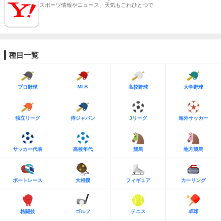
スポーツ情報やニュース、天気もこれひとつで
種目一覧
MLB
プロ野球
高校野球
大学野球
独立リーグ
侍ジャパン
Jリーグ
海外サッカー
サッカー代表
高校年代
競馬
地方競馬
ボートレース
大相撲
フィギュア
カーリング
格闘技
ゴルフ
テニス
卓球