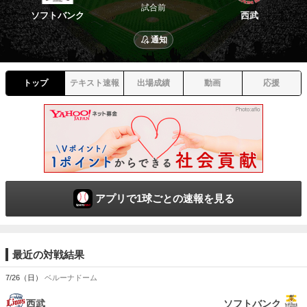
試合前
ソフトバンク
西武
通知
トップ
テキスト速報
出場成績
動画
応援
アプリで1球ごとの速報を見る
最近の対戦結果
7/26（日）
ベルーナドーム
西武
ソフトバンク