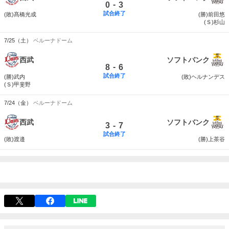
-
0
3
試合終了
(敗)髙橋光成
(勝)前田悠
(Ｓ)杉山
7/25（土）
ベルーナドーム
西武
ソフトバンク
-
8
6
試合終了
(勝)武内
(敗)ヘルナンデス
(Ｓ)甲斐野
7/24（金）
ベルーナドーム
西武
ソフトバンク
-
3
7
試合終了
(敗)渡邉
(勝)上茶谷