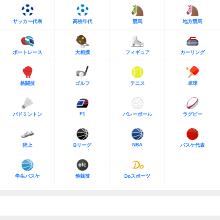
サッカー代表
高校年代
競馬
地方競馬
ボートレース
大相撲
フィギュア
カーリング
格闘技
ゴルフ
テニス
卓球
F1
バドミントン
バレーボール
ラグビー
NBA
陸上
Bリーグ
バスケ代表
学生バスケ
他競技
Doスポーツ