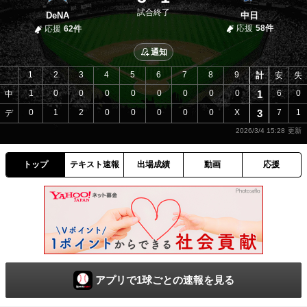
試合終了
DeNA
中日
応援
58件
応援
62件
通知
1
2
3
4
5
6
7
8
9
計
安
失
1
0
0
0
0
0
0
0
0
1
6
0
中
0
1
2
0
0
0
0
0
X
3
7
1
デ
2026/3/4 15:28
トップ
テキスト速報
出場成績
動画
応援
アプリで1球ごとの速報を見る