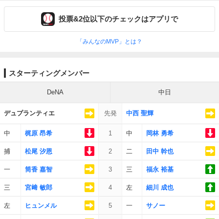
投票&2位以下のチェックはアプリで
「みんなのMVP」とは？
スターティングメンバー
DeNA
中日
デュプランティエ
先発
中西 聖輝
中
梶原 昂希
1
中
岡林 勇希
捕
松尾 汐恩
2
二
田中 幹也
一
筒香 嘉智
3
三
福永 裕基
三
宮﨑 敏郎
4
左
細川 成也
左
ヒュンメル
5
一
サノー