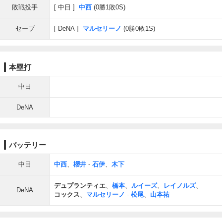
敗戦投手
中日
中西
(0勝1敗0S)
セーブ
DeNA
マルセリーノ
(0勝0敗1S)
本塁打
中日
DeNA
バッテリー
中日
中西
、
櫻井
-
石伊
、
木下
デュプランティエ
、
橋本
、
ルイーズ
、
レイノルズ
、
DeNA
コックス
、
マルセリーノ
-
松尾
、
山本祐