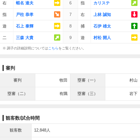
右
蝦名 達夫
6
指
カリステ
指
戸柱 恭孝
7
右
上林 誠知
遊
石上 泰輝
8
捕
石伊 雄太
二
三森 大貴
9
遊
村松 開人
※ 調子の詳細説明については
こちら
をご覧ください。
審判
審判
牧田
塁審（一）
村山
塁審（二）
有隅
塁審（三）
岩下
観客数/試合時間
観客数
12,848人