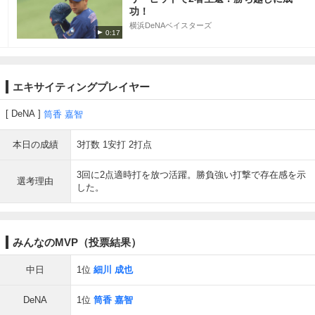
功！
横浜DeNAベイスターズ
0:17
エキサイティングプレイヤー
DeNA
筒香 嘉智
本日の成績
3打数 1安打 2打点
3回に2点適時打を放つ活躍。勝負強い打撃で存在感を示
選考理由
した。
みんなのMVP（投票結果）
中日
1位
細川 成也
DeNA
1位
筒香 嘉智