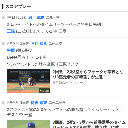
スコアプレー
中日
1回表
細川 成也
二死一塁
0-1からライトへのタイムリーツーベースで中日先制！
三森
(二):送球ミス デ 0-1 中 三塁
DeNA
2回裏
戸柱 恭孝
二死三塁
中西
(投):暴投
DeNA同点！ デ 1-1 中
ワンバウンドした球を空振り三振 3アウト
2回裏、2死3塁からフォークが暴投とな
り3塁走者の宮﨑選手が生還！
横浜DeNAベイスターズ
0:28
DeNA
3回裏
筒香 嘉智
二死二三塁
2アウト二三塁の3-0からレフトへの勝ち越しタイムリーヒット！
デ 3-1 中 一塁
3回裏、2死2・3塁から筒香選手のタイム
リーヒットで2者生還！勝ち越しに成