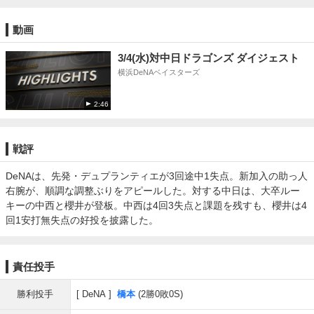
動画
3/4(水)対中日ドラゴンズ ダイジェスト
横浜DeNAベイスターズ
2:46
戦評
DeNAは、先発・デュプランティエが3回途中1失点。新加入の助っ人
右腕が、順調な調整ぶりをアピールした。対する中日は、大卒ルー
キーの中西と櫻井が登板。中西は4回3失点と課題を残すも、櫻井は4
回1安打無失点の好投を披露した。
責任投手
勝利投手
DeNA
橋本
(2勝0敗0S)