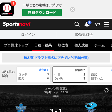
一球ごとの速報はアプリで
閉じる
sports
検索
通知
i
ログイン
ID新規取得
プロ野球トップ
日程・結果
順位表
個人成績
チーム
柿木蓮 ドラフト指名にブチギレた理由(外部)
試合終了
試合終了
3月4日の
3
ロッテ
1
西武
中日
試合
4
楽天
DeNA
3
日本ハム
オープン戦
2回戦
3月4日（水）13:00
横浜
3
-
1