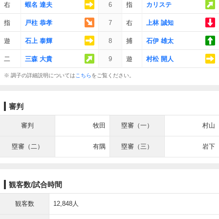
右
蝦名 達夫
6
指
カリステ
指
戸柱 恭孝
7
右
上林 誠知
遊
石上 泰輝
8
捕
石伊 雄太
二
三森 大貴
9
遊
村松 開人
※ 調子の詳細説明については
こちら
をご覧ください。
審判
審判
牧田
塁審（一）
村山
塁審（二）
有隅
塁審（三）
岩下
観客数/試合時間
観客数
12,848人