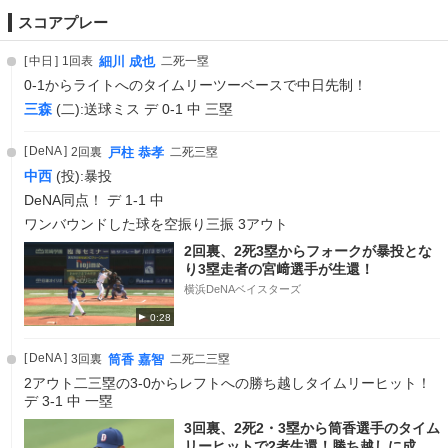
スコアプレー
中日
1回表
細川 成也
二死一塁
0-1からライトへのタイムリーツーベースで中日先制！
三森
(二):送球ミス デ 0-1 中 三塁
DeNA
2回裏
戸柱 恭孝
二死三塁
中西
(投):暴投
DeNA同点！ デ 1-1 中
ワンバウンドした球を空振り三振 3アウト
2回裏、2死3塁からフォークが暴投とな
り3塁走者の宮﨑選手が生還！
横浜DeNAベイスターズ
0:28
DeNA
3回裏
筒香 嘉智
二死二三塁
2アウト二三塁の3-0からレフトへの勝ち越しタイムリーヒット！
デ 3-1 中 一塁
3回裏、2死2・3塁から筒香選手のタイム
リーヒットで2者生還！勝ち越しに成