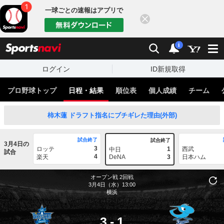
一球ごとの速報はアプリで
閉じる
sports
検索
通知
i
ログイン
ID新規取得
プロ野球トップ
日程・結果
順位表
個人成績
チーム
柿木蓮 ドラフト指名にブチギレた理由(外部)
試合終了
試合終了
3月4日の
3
ロッテ
1
西武
中日
試合
4
楽天
DeNA
3
日本ハム
オープン戦
2回戦
3月4日（水）13:00
横浜
3
-
1