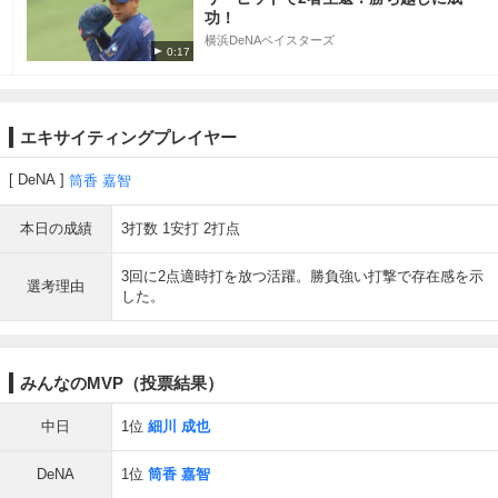
功！
横浜DeNAベイスターズ
0:17
エキサイティングプレイヤー
DeNA
筒香 嘉智
本日の成績
3打数 1安打 2打点
3回に2点適時打を放つ活躍。勝負強い打撃で存在感を示
選考理由
した。
みんなのMVP（投票結果）
中日
1位
細川 成也
DeNA
1位
筒香 嘉智