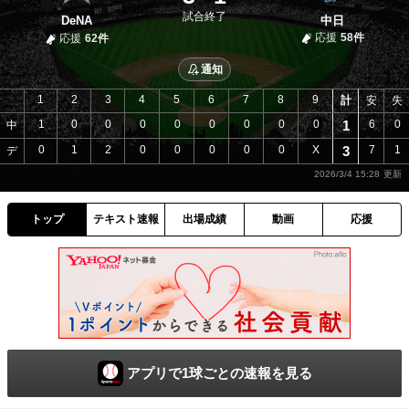
試合終了
DeNA
中日
応援
58件
応援
62件
通知
1
2
3
4
5
6
7
8
9
計
安
失
1
0
0
0
0
0
0
0
0
1
6
0
中
0
1
2
0
0
0
0
0
X
3
7
1
デ
2026/3/4 15:28
トップ
テキスト速報
出場成績
動画
応援
アプリで1球ごとの速報を見る