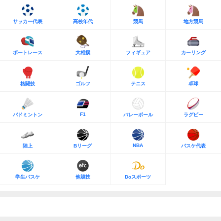
サッカー代表
高校年代
競馬
地方競馬
ボートレース
大相撲
フィギュア
カーリング
格闘技
ゴルフ
テニス
卓球
F1
バドミントン
バレーボール
ラグビー
NBA
陸上
Bリーグ
バスケ代表
学生バスケ
他競技
Doスポーツ