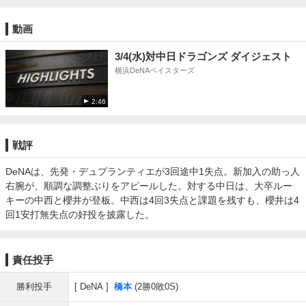
動画
3/4(水)対中日ドラゴンズ ダイジェスト
横浜DeNAベイスターズ
2:46
戦評
DeNAは、先発・デュプランティエが3回途中1失点。新加入の助っ人
右腕が、順調な調整ぶりをアピールした。対する中日は、大卒ルー
キーの中西と櫻井が登板。中西は4回3失点と課題を残すも、櫻井は4
回1安打無失点の好投を披露した。
責任投手
勝利投手
DeNA
橋本
(2勝0敗0S)