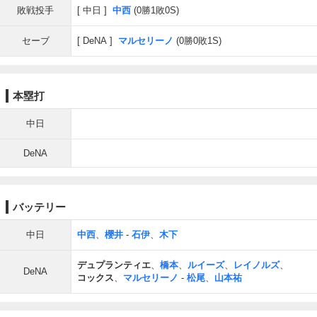
敗戦投手
中日
中西
(0勝1敗0S)
セーブ
DeNA
マルセリーノ
(0勝0敗1S)
本塁打
中日
DeNA
バッテリー
中日
中西
、
櫻井
-
石伊
、
木下
デュプランティエ
、
橋本
、
ルイーズ
、
レイノルズ
、
DeNA
コックス
、
マルセリーノ
-
松尾
、
山本祐