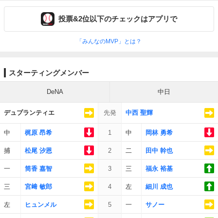
投票&2位以下のチェックはアプリで
「みんなのMVP」とは？
スターティングメンバー
DeNA
中日
デュプランティエ
先発
中西 聖輝
中
梶原 昂希
1
中
岡林 勇希
捕
松尾 汐恩
2
二
田中 幹也
一
筒香 嘉智
3
三
福永 裕基
三
宮﨑 敏郎
4
左
細川 成也
左
ヒュンメル
5
一
サノー