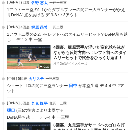
DeNA
3回裏
佐野 恵太
一死一三塁
1アウト一三塁の1-1からダブルプレーの間に一人ランナーがかえ
りDeNA1点をあげる デ 3-3 中 3アウト
DeNA
4回裏
梶原 昂希
一死二塁
1アウト二塁の2-2からレフトへのタイムリーヒットでDeNA勝ち越
し！ デ 4-3 中 一塁
4回裏、梶原選手が浮いた変化球を泳ぎ
ながらも反対方向へ！レフト前へのタイ
ムリーヒットで試合をひっくり返す！
横浜DeNAベイスターズ
0:29
中日
5回表
カリステ
一死三塁
ショートゴロの間に三塁ランナー
田中
が本塁生還 デ 4-4 中 2ア
ウト
DeNA
6回裏
九鬼 隆平
無死一三塁
樋口
(三)の後逸により出塁する
DeNA勝ち越し！ デ 5-4 中 一三塁
6回裏、九鬼選手がサードへのゴロを打