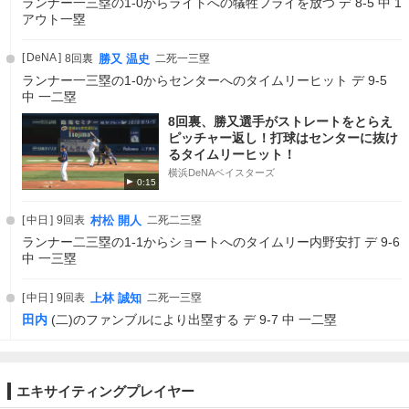
ランナー一三塁の1-0からライトへの犠牲フライを放つ デ 8-5 中 1
アウト一塁
DeNA
8回裏
勝又 温史
二死一三塁
ランナー一三塁の1-0からセンターへのタイムリーヒット デ 9-5
中 一二塁
8回裏、勝又選手がストレートをとらえ
ピッチャー返し！打球はセンターに抜け
るタイムリーヒット！
横浜DeNAベイスターズ
0:15
中日
9回表
村松 開人
二死二三塁
ランナー二三塁の1-1からショートへのタイムリー内野安打 デ 9-6
中 一三塁
中日
9回表
上林 誠知
二死一三塁
田内
(二)のファンブルにより出塁する デ 9-7 中 一二塁
エキサイティングプレイヤー