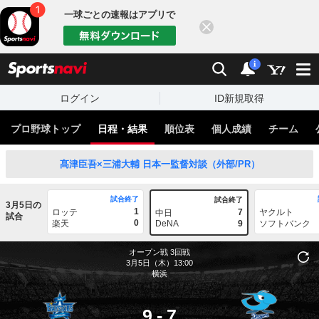
一球ごとの速報はアプリで
閉じる
sports
検索
通知
i
ログイン
ID新規取得
プロ野球トップ
日程・結果
順位表
個人成績
チーム
髙津臣吾×三浦大輔 日本一監督対談（外部/PR）
試合終了
試合終了
3月5日の
1
ロッテ
7
ヤクルト
中日
試合
0
楽天
DeNA
9
ソフトバンク
オープン戦
3回戦
3月5日（木）13:00
横浜
9
-
7