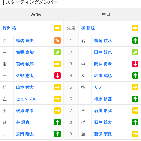
スターティングメンバー
DeNA
中日
竹田 祐
先発
柳 裕也
右
蝦名 達夫
1
右
鵜飼 航丞
三
筒香 嘉智
2
二
田中 幹也
指
宮﨑 敏郎
3
中
岡林 勇希
一
佐野 恵太
4
左
細川 成也
捕
山本 祐大
5
指
サノー
左
ヒュンメル
6
一
福永 裕基
中
梶原 昂希
7
三
石川 昂弥
遊
林 琢真
8
捕
石伊 雄太
二
京田 陽太
9
遊
新保 茉良