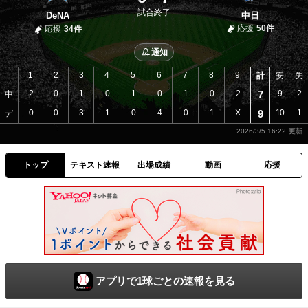
試合終了
DeNA
中日
応援
50件
応援
34件
通知
1
2
3
4
5
6
7
8
9
計
安
失
2
0
1
0
1
0
1
0
2
7
9
2
中
0
0
3
1
0
4
0
1
X
9
10
1
デ
2026/3/5 16:22
トップ
テキスト速報
出場成績
動画
応援
アプリで1球ごとの速報を見る