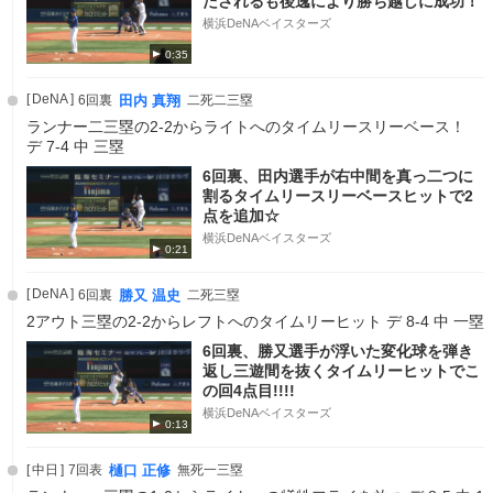
たされるも後逸により勝ち越しに成功！
横浜DeNAベイスターズ
0:35
DeNA
6回裏
田内 真翔
二死二三塁
ランナー二三塁の2-2からライトへのタイムリースリーベース！
デ 7-4 中 三塁
6回裏、田内選手が右中間を真っ二つに
割るタイムリースリーベースヒットで2
点を追加☆
横浜DeNAベイスターズ
0:21
DeNA
6回裏
勝又 温史
二死三塁
2アウト三塁の2-2からレフトへのタイムリーヒット デ 8-4 中 一塁
6回裏、勝又選手が浮いた変化球を弾き
返し三遊間を抜くタイムリーヒットでこ
の回4点目!!!!
横浜DeNAベイスターズ
0:13
中日
7回表
樋口 正修
無死一三塁