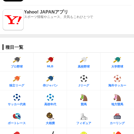
Yahoo! JAPANアプリ
スポーツ情報やニュース、天気もこれひとつで
種目一覧
MLB
プロ野球
高校野球
大学野球
独立リーグ
侍ジャパン
Jリーグ
海外サッカー
サッカー代表
高校年代
競馬
地方競馬
ボートレース
大相撲
フィギュア
カーリング