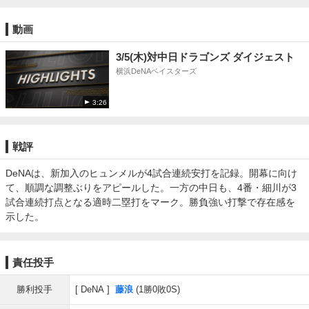
動画
3/5(木)対中日ドラゴンズ ダイジェスト
横浜DeNAベイスターズ
3:26
戦評
DeNAは、新加入のヒュンメルが4試合連続安打を記録。開幕に向け
て、順調な調整ぶりをアピールした。一方の中日も、4番・細川が3
試合連続打点となる適時二塁打をマーク。勝負強い打撃で存在感を
示した。
責任投手
勝利投手
DeNA
藤浪
(1勝0敗0S)