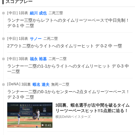
スコアプレー
中日
1回表
細川 成也
二死三塁
ランナー三塁からレフトへのタイムリーツーベースで中日先制！
デ 0-1 中 二塁
中日
1回表
サノー
二死二塁
2アウト二塁からライトへのタイムリーヒット デ 0-2 中 一塁
中日
3回表
福永 裕基
二死一二塁
ランナー一二塁の1-1からライトへのタイムリーヒット デ 0-3 中
一二塁
DeNA
3回裏
蝦名 達夫
無死一二塁
ランナー一二塁の0-1からセンターへ2点タイムリーツーベース！
デ 2-3 中 二塁
3回裏、蝦名選手が左中間を破るタイム
リーツーベースヒット!!1点差に迫る！
横浜DeNAベイスターズ
0:41