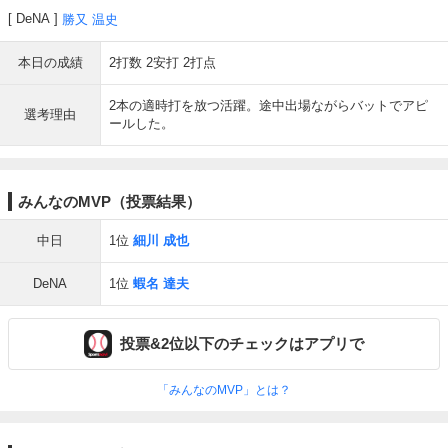
DeNA
勝又 温史
本日の成績
2打数 2安打 2打点
2本の適時打を放つ活躍。途中出場ながらバットでアピ
選考理由
ールした。
みんなのMVP（投票結果）
中日
1位
細川 成也
DeNA
1位
蝦名 達夫
投票&2位以下のチェックはアプリで
「みんなのMVP」とは？