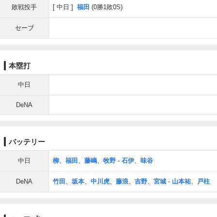
敗戦投手
中日
福田
(0勝1敗0S)
セーブ
本塁打
中日
DeNA
バッテリー
中日
柳
、
福田
、
藤嶋
、
牧野
-
石伊
、
味谷
DeNA
竹田
、
坂本
、
中川虎
、
藤浪
、
吉野
、
宮城
-
山本祐
、
戸柱