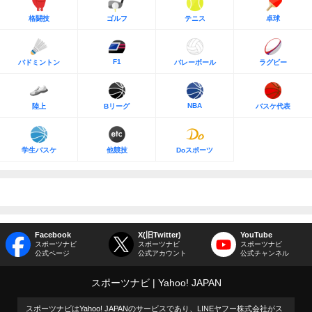
格闘技
ゴルフ
テニス
卓球
F1
バドミントン
バレーボール
ラグビー
NBA
陸上
Bリーグ
バスケ代表
学生バスケ
他競技
Doスポーツ
Facebook
X(旧Twitter)
YouTube
スポーツナビ
スポーツナビ
スポーツナビ
公式ページ
公式アカウント
公式チャンネル
スポーツナビ
Yahoo! JAPAN
スポーツナビはYahoo! JAPANのサービスであり、LINEヤフー株式会社がス