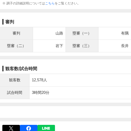
※ 調子の詳細説明については
こちら
をご覧ください。
審判
審判
山路
塁審（一）
有隅
塁審（二）
岩下
塁審（三）
長井
観客数/試合時間
観客数
12,578人
試合時間
3時間20分