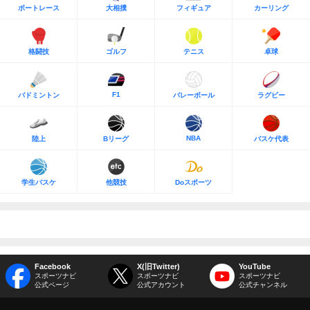
ボートレース
大相撲
フィギュア
カーリング
格闘技
ゴルフ
テニス
卓球
F1
バドミントン
バレーボール
ラグビー
NBA
陸上
Bリーグ
バスケ代表
学生バスケ
他競技
Doスポーツ
Facebook
X(旧Twitter)
YouTube
スポーツナビ
スポーツナビ
スポーツナビ
公式ページ
公式アカウント
公式チャンネル