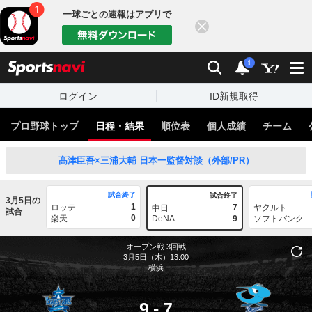
一球ごとの速報はアプリで
閉じる
sports
検索
通知
i
ログイン
ID新規取得
プロ野球トップ
日程・結果
順位表
個人成績
チーム
髙津臣吾×三浦大輔 日本一監督対談（外部/PR）
試合終了
試合終了
3月5日の
1
ロッテ
7
ヤクルト
中日
試合
0
楽天
DeNA
9
ソフトバンク
オープン戦
3回戦
3月5日（木）13:00
横浜
9
-
7