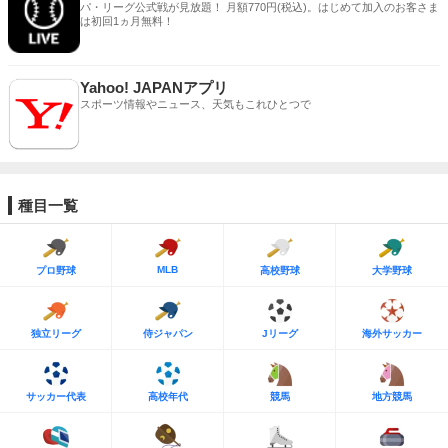
パ・リーグ公式戦が見放題！ 月額770円(税込)。はじめて加入のお客さま
は初回1ヵ月無料！
Yahoo! JAPANアプリ
スポーツ情報やニュース、天気もこれひとつで
種目一覧
MLB
プロ野球
高校野球
大学野球
独立リーグ
侍ジャパン
Jリーグ
海外サッカー
サッカー代表
高校年代
競馬
地方競馬