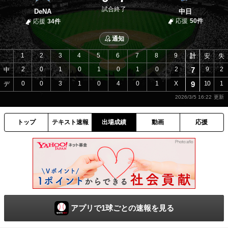
試合終了
DeNA
中日
応援
50件
応援
34件
通知
1
2
3
4
5
6
7
8
9
計
安
失
2
0
1
0
1
0
1
0
2
7
9
2
中
0
0
3
1
0
4
0
1
X
9
10
1
デ
2026/3/5 16:22
トップ
テキスト速報
出場成績
動画
応援
アプリで1球ごとの速報を見る