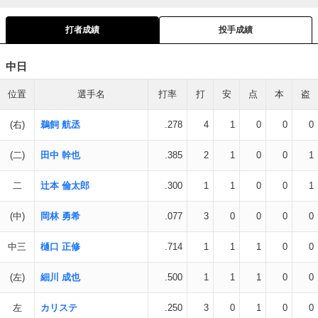
打者成績
投手成績
中日
位置
選手名
打率
打
安
点
本
盗
(右)
鵜飼 航丞
.278
4
1
0
0
0
(二)
田中 幹也
.385
2
1
0
0
1
二
辻本 倫太郎
.300
1
1
0
0
1
(中)
岡林 勇希
.077
3
0
0
0
0
中三
樋口 正修
.714
1
1
1
0
0
(左)
細川 成也
.500
1
1
1
0
0
左
カリステ
.250
3
0
1
0
0