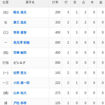
位置
選手名
打率
打
安
点
本
盗
(右)
蝦名 達夫
.200
3
1
2
0
0
右
勝又 温史
.333
2
2
2
0
0
(三)
筒香 嘉智
.400
3
1
0
0
0
一
高見澤 郁魅
.000
2
0
0
0
0
(指)
宮﨑 敏郎
.400
1
0
0
0
0
打指
ビシエド
.000
2
0
0
0
0
(一)
佐野 恵太
.143
2
0
0
0
0
一三
小田 康一郎
.222
2
1
0
0
0
(捕)
山本 祐大
.273
3
0
0
0
0
捕
戸柱 恭孝
.125
1
0
0
0
0