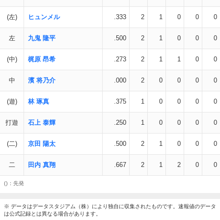
(左)
ヒュンメル
.333
2
1
0
0
0
左
九鬼 隆平
.500
2
1
0
0
0
(中)
梶原 昂希
.273
2
1
1
0
0
中
濱 将乃介
.000
2
0
0
0
0
(遊)
林 琢真
.375
1
0
0
0
0
打遊
石上 泰輝
.250
1
0
0
0
0
(二)
京田 陽太
.500
2
1
0
0
0
二
田内 真翔
.667
2
1
2
0
0
()：先発
※ データはデータスタジアム（株）により独自に収集されたものです。速報値のデータ
は公式記録とは異なる場合があります。