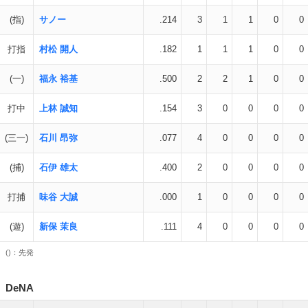
(指)
サノー
.214
3
1
1
0
0
打指
村松 開人
.182
1
1
1
0
0
(一)
福永 裕基
.500
2
2
1
0
0
打中
上林 誠知
.154
3
0
0
0
0
(三一)
石川 昂弥
.077
4
0
0
0
0
(捕)
石伊 雄太
.400
2
0
0
0
0
打捕
味谷 大誠
.000
1
0
0
0
0
(遊)
新保 茉良
.111
4
0
0
0
0
()：先発
DeNA