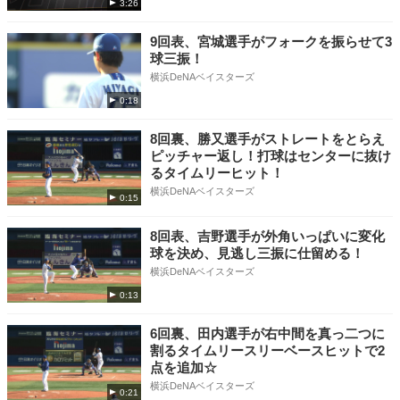
3:26
9回表、宮城選手がフォークを振らせて3
球三振！
横浜DeNAベイスターズ
0:18
8回裏、勝又選手がストレートをとらえ
ピッチャー返し！打球はセンターに抜け
るタイムリーヒット！
横浜DeNAベイスターズ
0:15
8回表、吉野選手が外角いっぱいに変化
球を決め、見逃し三振に仕留める！
横浜DeNAベイスターズ
0:13
6回裏、田内選手が右中間を真っ二つに
割るタイムリースリーベースヒットで2
点を追加☆
横浜DeNAベイスターズ
0:21