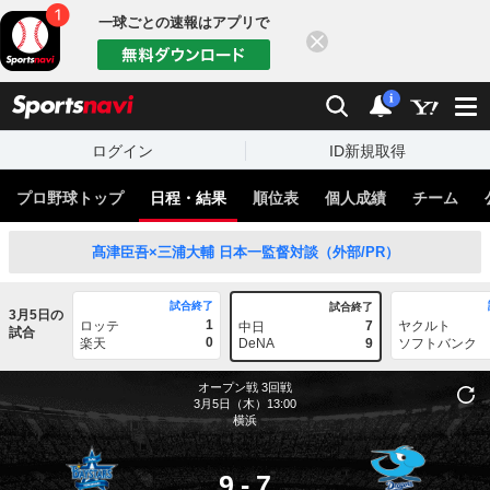
一球ごとの速報はアプリで
閉じる
sports
検索
通知
i
ログイン
ID新規取得
プロ野球トップ
日程・結果
順位表
個人成績
チーム
髙津臣吾×三浦大輔 日本一監督対談（外部/PR）
試合終了
試合終了
3月5日の
1
ロッテ
7
ヤクルト
中日
試合
0
楽天
DeNA
9
ソフトバンク
オープン戦
3回戦
3月5日（木）13:00
横浜
9
-
7