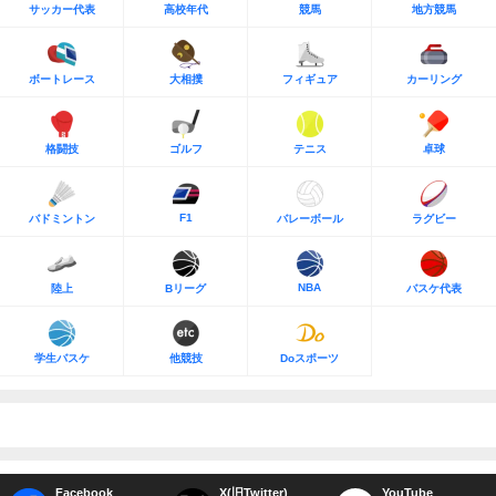
サッカー代表
高校年代
競馬
地方競馬
ボートレース
大相撲
フィギュア
カーリング
格闘技
ゴルフ
テニス
卓球
F1
バドミントン
バレーボール
ラグビー
NBA
陸上
Bリーグ
バスケ代表
学生バスケ
他競技
Doスポーツ
Facebook
X(旧Twitter)
YouTube