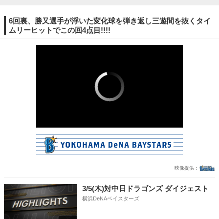
6回裏、勝又選手が浮いた変化球を弾き返し三遊間を抜くタイ
ムリーヒットでこの回4点目!!!!
3/5(木)対中日ドラゴンズ ダイジェスト
横浜DeNAベイスターズ