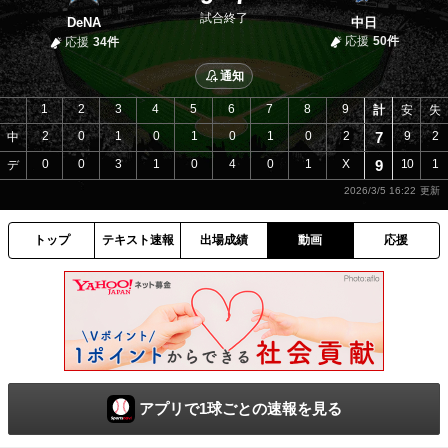
試合終了
DeNA
中日
応援
50件
応援
34件
通知
1
2
3
4
5
6
7
8
9
計
安
失
2
0
1
0
1
0
1
0
2
7
9
2
中
0
0
3
1
0
4
0
1
X
9
10
1
デ
2026/3/5 16:22
トップ
テキスト速報
出場成績
動画
応援
アプリで1球ごとの速報を見る