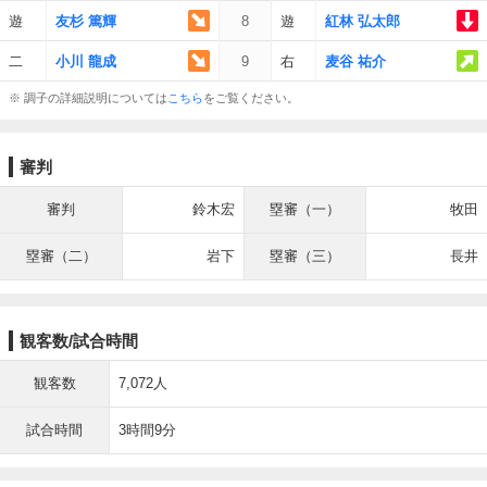
遊
友杉 篤輝
8
遊
紅林 弘太郎
二
小川 龍成
9
右
麦谷 祐介
※ 調子の詳細説明については
こちら
をご覧ください。
審判
審判
鈴木宏
塁審（一）
牧田
塁審（二）
岩下
塁審（三）
長井
観客数/試合時間
観客数
7,072人
試合時間
3時間9分