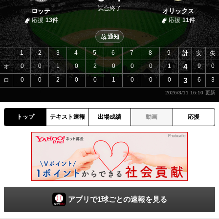
試合終了
ロッテ
オリックス
応援
13件
応援
11件
通知
1
2
3
4
5
6
7
8
9
計
安
失
0
0
1
0
2
0
0
0
1
4
9
0
オ
0
0
2
0
0
1
0
0
0
3
6
3
ロ
2026/3/11 16:10
トップ
テキスト速報
出場成績
動画
応援
アプリで1球ごとの速報を見る