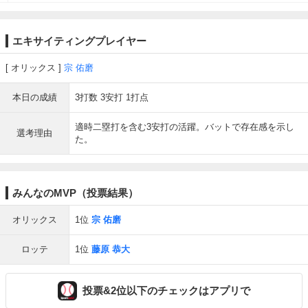
エキサイティングプレイヤー
オリックス
宗 佑磨
本日の成績
3打数 3安打 1打点
適時二塁打を含む3安打の活躍。バットで存在感を示し
選考理由
た。
みんなのMVP（投票結果）
オリックス
1位
宗 佑磨
ロッテ
1位
藤原 恭大
投票&2位以下のチェックはアプリで