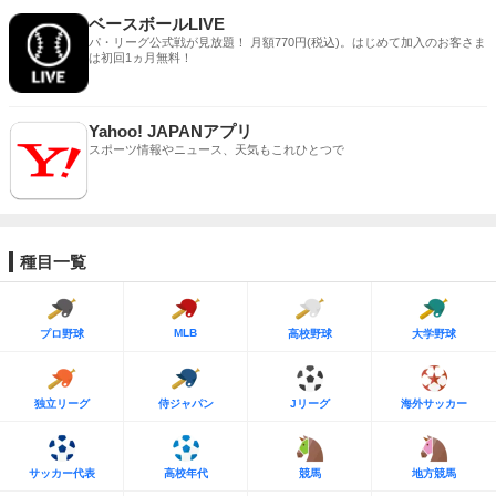
ベースボールLIVE
パ・リーグ公式戦が見放題！ 月額770円(税込)。はじめて加入のお客さま
は初回1ヵ月無料！
Yahoo! JAPANアプリ
スポーツ情報やニュース、天気もこれひとつで
種目一覧
MLB
プロ野球
高校野球
大学野球
独立リーグ
侍ジャパン
Jリーグ
海外サッカー
サッカー代表
高校年代
競馬
地方競馬