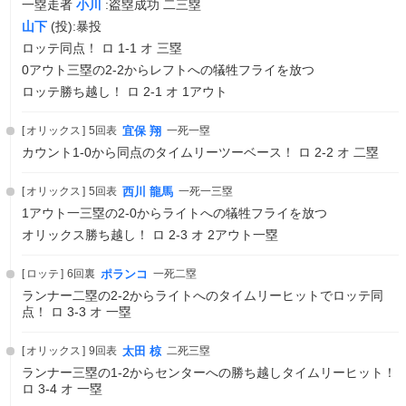
一塁走者
小川
:盗塁成功 二三塁
山下
(投):暴投
ロッテ同点！ ロ 1-1 オ 三塁
0アウト三塁の2-2からレフトへの犠牲フライを放つ
ロッテ勝ち越し！ ロ 2-1 オ 1アウト
オリックス
5回表
宜保 翔
一死一塁
カウント1-0から同点のタイムリーツーベース！ ロ 2-2 オ 二塁
オリックス
5回表
西川 龍馬
一死一三塁
1アウト一三塁の2-0からライトへの犠牲フライを放つ
オリックス勝ち越し！ ロ 2-3 オ 2アウト一塁
ロッテ
6回裏
ポランコ
一死二塁
ランナー二塁の2-2からライトへのタイムリーヒットでロッテ同
点！ ロ 3-3 オ 一塁
オリックス
9回表
太田 椋
二死三塁
ランナー三塁の1-2からセンターへの勝ち越しタイムリーヒット！
ロ 3-4 オ 一塁