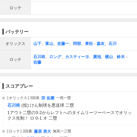
ロッテ
バッテリー
オリックス
山下
、
富山
、
佐藤一
、
阿部
、
東松
-
森友
、
石川
石川柊
、
ロング
、
カスティーヨ
、
廣池
、
横山
、
鈴木
-
ロッテ
佐藤
スコアプレー
オリックス
3回表
宗 佑磨
一死一塁
石川柊
(投):けん制球を悪送球 二塁
1アウト二塁の3-2からレフトへのタイムリーツーベースでオリッ
クス先制！ ロ 0-1 オ 二塁
ロッテ
3回裏
藤原 恭大
無死一三塁