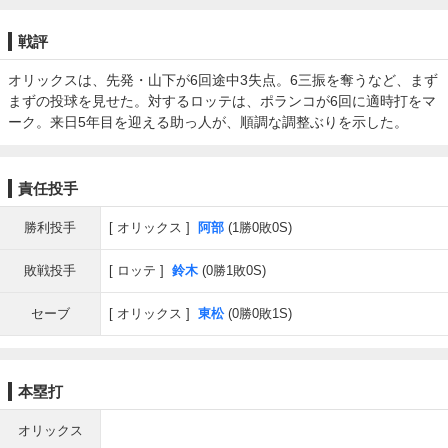
戦評
オリックスは、先発・山下が6回途中3失点。6三振を奪うなど、まず
まずの投球を見せた。対するロッテは、ポランコが6回に適時打をマ
ーク。来日5年目を迎える助っ人が、順調な調整ぶりを示した。
責任投手
勝利投手
オリックス
阿部
(1勝0敗0S)
敗戦投手
ロッテ
鈴木
(0勝1敗0S)
セーブ
オリックス
東松
(0勝0敗1S)
本塁打
オリックス