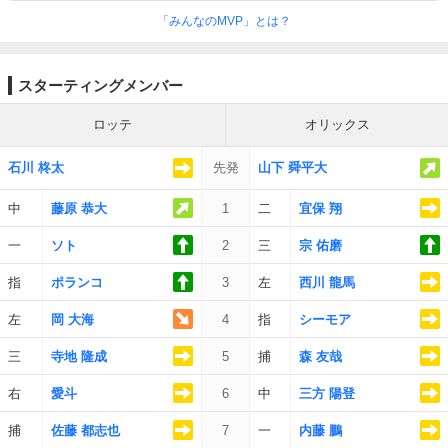
「みんなのMVP」とは？
スターティングメンバー
ロッテ
オリックス
石川 柊太
先発
山下 舜平大
中
藤原 恭大
1
二
宜保 翔
一
ソト
2
三
宗 佑磨
指
ポランコ
3
左
西川 龍馬
左
岡 大海
4
指
シーモア
三
寺地 隆成
5
捕
森 友哉
右
愛斗
6
中
三方 陽登
捕
佐藤 都志也
7
一
内藤 鵬