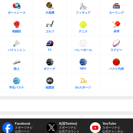
ボートレース
大相撲
フィギュア
カーリング
格闘技
ゴルフ
テニス
卓球
F1
バドミントン
バレーボール
ラグビー
NBA
陸上
Bリーグ
バスケ代表
学生バスケ
他競技
Doスポーツ
Facebook
X(旧Twitter)
YouTube
スポーツナビ
スポーツナビ
スポーツナビ
公式ページ
公式アカウント
公式チャンネル