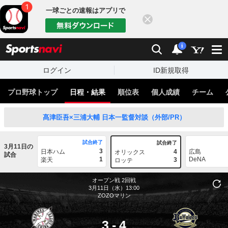
一球ごとの速報はアプリで
閉じる
sports
検索
通知
i
ログイン
ID新規取得
プロ野球トップ
日程・結果
順位表
個人成績
チーム
髙津臣吾×三浦大輔 日本一監督対談（外部/PR）
試合終了
試合終了
3月11日の
3
日本ハム
4
広島
オリックス
試合
1
DeNA
楽天
3
ロッテ
オープン戦
2回戦
3月11日（水）13:00
ZOZOマリン
3
-
4