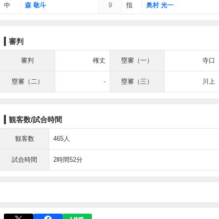
中
森 敬斗
9
指
奥村 光一
審判
審判
権丈
塁審（一）
寺口
塁審（二）
-
塁審（三）
川上
観客数/試合時間
観客数
465人
試合時間
2時間52分