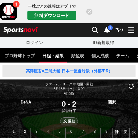
一球ごとの速報はアプリで
閉じる
sports
検索
通知
i
ログイン
ID新規取得
プロ野球トップ
日程・結果
順位表
個人成績
チーム
髙津臣吾×三浦大輔 日本一監督対談（外部/PR）
ファーム・リーグ 中地区
2回戦
3月18日（水）13:00
横須賀
0
-
2
DeNA
西武
試合終了
通知
1
2
3
4
5
6
7
8
9
計
安
失