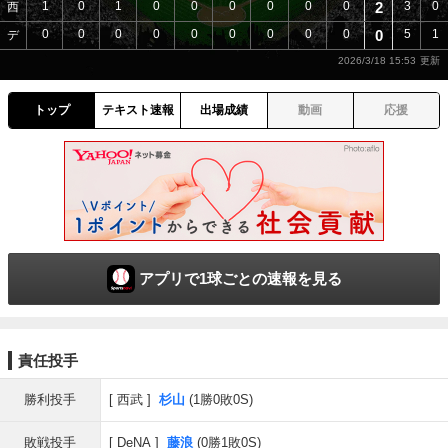
1
0
1
0
0
0
0
0
0
2
3
0
西
0
0
0
0
0
0
0
0
0
0
5
1
デ
2026/3/18 15:53
トップ
テキスト速報
出場成績
動画
応援
アプリで1球ごとの速報を見る
責任投手
勝利投手
西武
杉山
(1勝0敗0S)
敗戦投手
DeNA
藤浪
(0勝1敗0S)