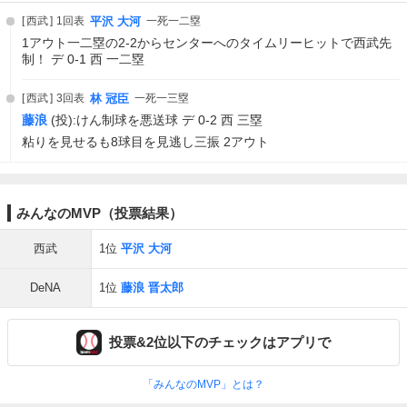
西武
1回表
平沢 大河
一死一二塁
1アウト一二塁の2-2からセンターへのタイムリーヒットで西武先
制！ デ 0-1 西 一二塁
西武
3回表
林 冠臣
一死一三塁
藤浪
(投):けん制球を悪送球 デ 0-2 西 三塁
粘りを見せるも8球目を見逃し三振 2アウト
みんなのMVP（投票結果）
西武
1位
平沢 大河
DeNA
1位
藤浪 晋太郎
投票&2位以下のチェックはアプリで
「みんなのMVP」とは？