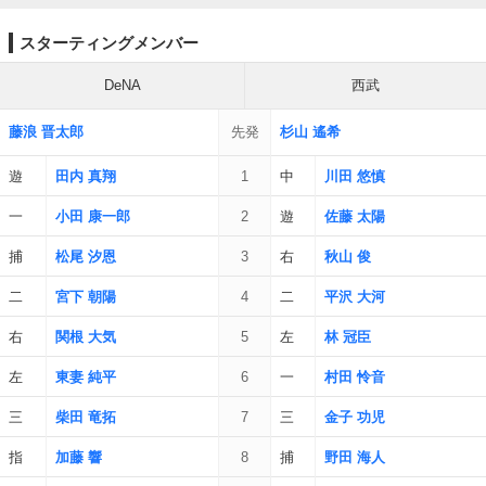
スターティングメンバー
DeNA
西武
藤浪 晋太郎
先発
杉山 遙希
遊
田内 真翔
1
中
川田 悠慎
一
小田 康一郎
2
遊
佐藤 太陽
捕
松尾 汐恩
3
右
秋山 俊
二
宮下 朝陽
4
二
平沢 大河
右
関根 大気
5
左
林 冠臣
左
東妻 純平
6
一
村田 怜音
三
柴田 竜拓
7
三
金子 功児
指
加藤 響
8
捕
野田 海人