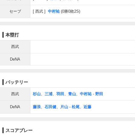
セーブ
西武
中村祐
(0勝0敗2S)
本塁打
西武
DeNA
バッテリー
西武
杉山
、
三浦
、
羽田
、
青山
、
中村祐
-
野田
DeNA
藤浪
、
石田健
、
片山
-
松尾
、
近藤
スコアプレー