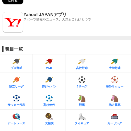
Yahoo! JAPANアプリ
スポーツ情報やニュース、天気もこれひとつで
種目一覧
MLB
プロ野球
高校野球
大学野球
独立リーグ
侍ジャパン
Jリーグ
海外サッカー
サッカー代表
高校年代
競馬
地方競馬
ボートレース
大相撲
フィギュア
カーリング