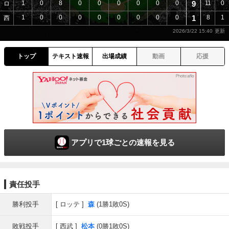
1
0
8
0
0
0
0
0
0
9
11
0
ロ
1
0
0
0
0
0
0
0
0
1
8
1
西
2026/3/22 15:40
トップ
テキスト速報
出場成績
動画
応援
アプリで1球ごとの速報を見る
責任投手
勝利投手
ロッテ
森
(1勝1敗0S)
敗戦投手
西武
松本
(0勝1敗0S)