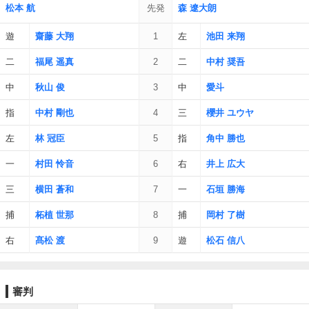
松本 航
先発
森 遼大朗
遊
齋藤 大翔
1
左
池田 来翔
二
福尾 遥真
2
二
中村 奨吾
中
秋山 俊
3
中
愛斗
指
中村 剛也
4
三
櫻井 ユウヤ
左
林 冠臣
5
指
角中 勝也
一
村田 怜音
6
右
井上 広大
三
横田 蒼和
7
一
石垣 勝海
捕
柘植 世那
8
捕
岡村 了樹
右
髙松 渡
9
遊
松石 信八
審判