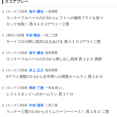
スコアプレー
ロッテ
1回表
角中 勝也
一死満塁
ランナーフルベースの2-0からレフトへの犠牲フライを放つ
ロッテ先制！ 西 0-1 ロ 2アウト一三塁
西武
1回裏
中村 剛也
一死二三塁
サードゴロの間に西武1点をあげる 西 1-1 ロ 2アウト二塁
ロッテ
3回表
角中 勝也
無死満塁
ランナーフルベースの3-2から押し出し四球 西 1-2 ロ 満塁
ロッテ
3回表
井上 広大
無死満塁
0アウト満塁の2-1から右中間への満塁ホームラン 西 1-6 ロ
ロッテ
3回表
岡村 了樹
一死走者なし
レフトスタンドへのホームラン 西 1-7 ロ
ロッテ
3回表
中村 奨吾
二死三塁
ランナー三塁の1-0からタイムリーツーベース！ 西 1-8 ロ 二塁