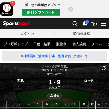
一球ごとの速報はアプリで
閉じる
sports
検索
通知
i
ログイン
ID新規取得
プロ野球トップ
日程・結果
順位表
個人成績
チーム
髙津臣吾×三浦大輔 日本一監督対談（外部/PR）
ファーム交流戦
3回戦
3月22日（日）13:00
カーミニーク
1
-
9
西武
ロッテ
試合終了
通知
1
2
3
4
5
6
7
8
9
計
安
失