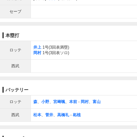
セーブ
本塁打
井上
1号(3回表満塁)
ロッテ
岡村
1号(3回表ソロ)
西武
バッテリー
ロッテ
森
、
小野
、
宮﨑颯
、
本前
-
岡村
、
富山
西武
松本
、
菅井
、
高橋礼
-
柘植