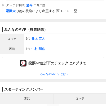
ロッテ
3回表
愛斗
二死二塁
齋藤大
(遊)の後逸により出塁する 西 1-9 ロ 一塁
みんなのMVP（投票結果）
ロッテ
1位
井上 広大
西武
1位
中村 剛也
投票&2位以下のチェックはアプリで
「みんなのMVP」とは？
スターティングメンバー
西武
ロッテ