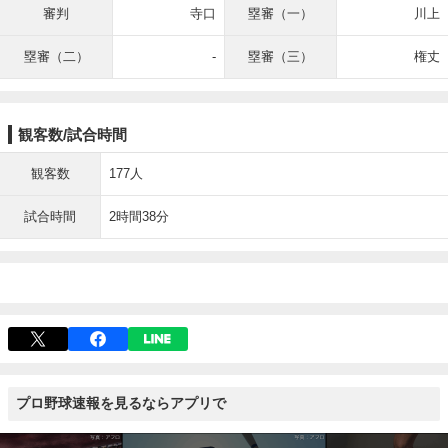
審判
寺口
塁審（一）
川上
塁審（二）
-
塁審（三）
権丈
観客数/試合時間
観客数
177人
試合時間
2時間38分
プロ野球速報を見るならアプリで