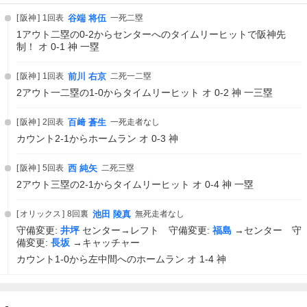
阪神
1回表
谷端 将伍
一死二塁
1アウト二塁の0-2からセンターへのタイムリーヒットで阪神先
制！ オ 0-1 神 一塁
阪神
1回表
前川 右京
二死一二塁
2アウト一二塁の1-0からタイムリーヒット オ 0-2 神 一三塁
阪神
2回表
百﨑 蒼生
一死走者なし
カウント2-1からホームラン オ 0-3 神
阪神
5回表
西 純矢
二死三塁
2アウト三塁の2-1からタイムリーヒット オ 0-4 神 一塁
オリックス
8回裏
池田 陵真
無死走者なし
守備変更:
井坪
センター→レフト 守備変更:
福島
→センター 守
備変更:
長坂
→キャッチャー
カウント1-0から左中間へのホームラン オ 1-4 神