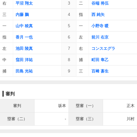
右
平沼 翔太
3
二
谷端 将伍
三
内藤 鵬
4
指
西 純矢
一
山中 稜真
5
一
小野寺 暖
指
香月 一也
6
左
前川 右京
左
池田 陵真
7
右
コンスエグラ
中
窪田 洋祐
8
捕
町田 隼乙
捕
田島 光祐
9
三
百﨑 蒼生
審判
審判
坂本
塁審（一）
正木
塁審（二）
-
塁審（三）
川村