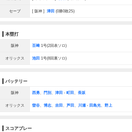
セーブ
阪神
津田
(0勝0敗2S)
本塁打
阪神
百﨑
1号(2回表ソロ)
オリックス
池田
1号(8回裏ソロ)
バッテリー
阪神
西勇
、
門別
、
津田
-
町田
、
長坂
オリックス
曽谷
、
博志
、
吉田
、
芦田
、
川瀬
-
田島光
、
野上
スコアプレー