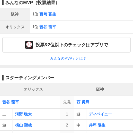
みんなのMVP（投票結果）
阪神
1位
百﨑 蒼生
オリックス
1位
曽谷 龍平
投票&2位以下のチェックはアプリで
「みんなのMVP」とは？
スターティングメンバー
オリックス
阪神
曽谷 龍平
先発
西 勇輝
二
河野 聡太
1
遊
ディベイニー
遊
横山 聖哉
2
中
井坪 陽生