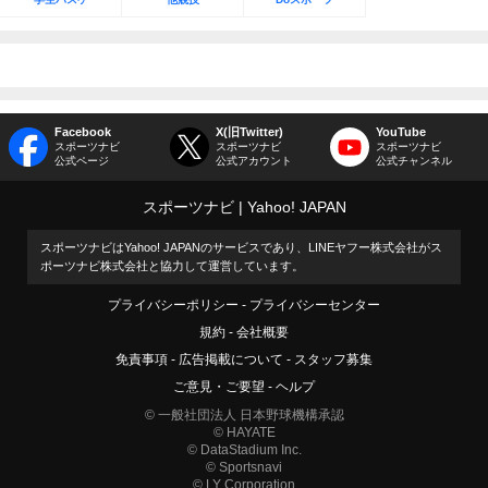
Facebook
X(旧Twitter)
YouTube
スポーツナビ
スポーツナビ
スポーツナビ
公式ページ
公式アカウント
公式チャンネル
スポーツナビ
Yahoo! JAPAN
スポーツナビはYahoo! JAPANのサービスであり、LINEヤフー株式会社がス
ポーツナビ株式会社と協力して運営しています。
プライバシーポリシー
プライバシーセンター
規約
会社概要
免責事項
広告掲載について
スタッフ募集
ご意見・ご要望
ヘルプ
© 一般社団法人 日本野球機構承認
© HAYATE
© DataStadium Inc.
© Sportsnavi
© LY Corporation