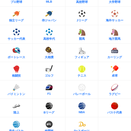
MLB
プロ野球
高校野球
大学野球
独立リーグ
侍ジャパン
Jリーグ
海外サッカー
サッカー代表
高校年代
競馬
地方競馬
ボートレース
大相撲
フィギュア
カーリング
格闘技
ゴルフ
テニス
卓球
F1
バドミントン
バレーボール
ラグビー
NBA
陸上
Bリーグ
バスケ代表
学生バスケ
他競技
Doスポーツ