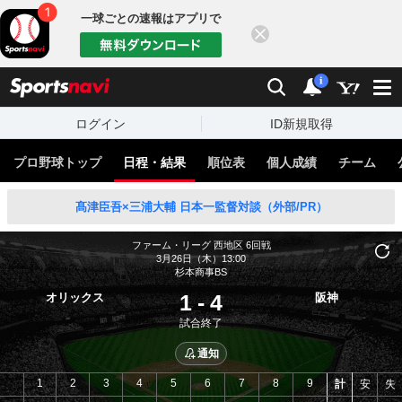
一球ごとの速報はアプリで
閉じる
sports
検索
通知
i
ログイン
ID新規取得
プロ野球トップ
日程・結果
順位表
個人成績
チーム
髙津臣吾×三浦大輔 日本一監督対談（外部/PR）
ファーム・リーグ 西地区
6回戦
3月26日（木）13:00
杉本商事BS
1
-
4
オリックス
阪神
試合終了
通知
1
2
3
4
5
6
7
8
9
計
安
失