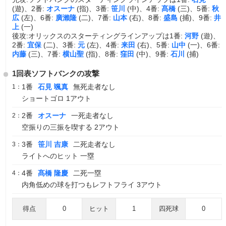
(遊)、2番:
オスーナ
(指)、3番:
笹川
(中)、4番:
髙橋
(三)、5番:
秋
広
(左)、6番:
廣瀨隆
(二)、7番:
山本
(右)、8番:
盛島
(捕)、9番:
井
上
(一)
後攻:オリックスのスターティングラインアップは1番:
河野
(遊)、
2番:
宜保
(二)、3番:
元
(左)、4番:
来田
(右)、5番:
山中
(一)、6番:
内藤
(三)、7番:
横山聖
(指)、8番:
窪田
(中)、9番:
石川
(捕)
1回表ソフトバンクの攻撃
1番
石見 颯真
無死走者なし
1：
ショートゴロ 1アウト
2番
オスーナ
一死走者なし
2：
空振りの三振を喫する 2アウト
3番
笹川 吉康
二死走者なし
3：
ライトへのヒット 一塁
4番
髙橋 隆慶
二死一塁
4：
内角低めの球を打つもレフトフライ 3アウト
得点
0
ヒット
1
四死球
0