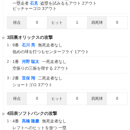
一塁走者
石見
:盗塁を試みるもアウト 2アウト
ピッチャーゴロ 3アウト
得点
0
ヒット
1
四死球
0
3回裏オリックスの攻撃
9番
石川 亮
無死走者なし
1：
低めの球を打つもセンターフライ 1アウト
1番
河野 聡太
一死走者なし
2：
空振りの三振を喫する 2アウト
2番
宜保 翔
二死走者なし
3：
ショートゴロ 3アウト
得点
0
ヒット
0
四死球
0
4回表ソフトバンクの攻撃
4番
髙橋 隆慶
無死走者なし
1：
レフトへのヒットを放つ 一塁