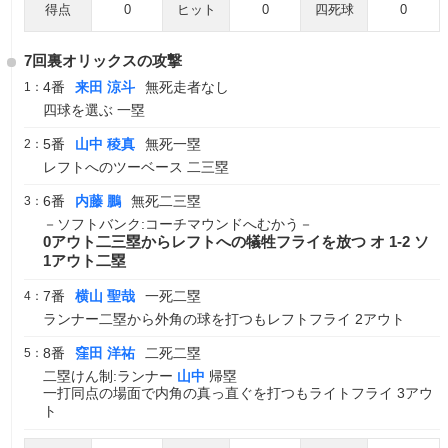
得点
0
ヒット
0
四死球
0
7回裏オリックスの攻撃
4番
来田 涼斗
無死走者なし
1：
四球を選ぶ 一塁
5番
山中 稜真
無死一塁
2：
レフトへのツーベース 二三塁
6番
内藤 鵬
無死二三塁
3：
－ソフトバンク:コーチマウンドへむかう－
0アウト二三塁からレフトへの犠牲フライを放つ オ 1-2 ソ
1アウト二塁
7番
横山 聖哉
一死二塁
4：
ランナー二塁から外角の球を打つもレフトフライ 2アウト
8番
窪田 洋祐
二死二塁
5：
二塁けん制:ランナー
山中
帰塁
一打同点の場面で内角の真っ直ぐを打つもライトフライ 3アウ
ト