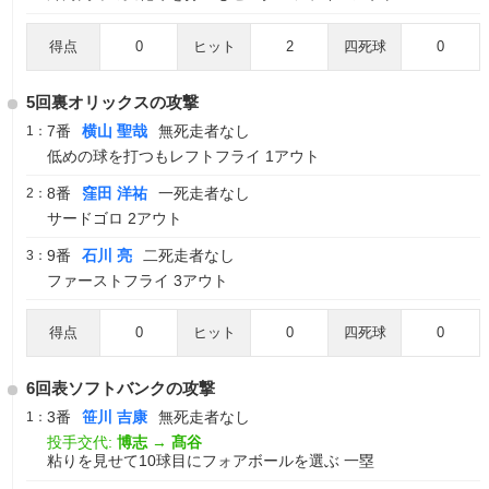
得点
0
ヒット
2
四死球
0
5回裏オリックスの攻撃
7番
横山 聖哉
無死走者なし
1：
低めの球を打つもレフトフライ 1アウト
8番
窪田 洋祐
一死走者なし
2：
サードゴロ 2アウト
9番
石川 亮
二死走者なし
3：
ファーストフライ 3アウト
得点
0
ヒット
0
四死球
0
6回表ソフトバンクの攻撃
3番
笹川 吉康
無死走者なし
1：
投手交代:
博志
→
髙谷
粘りを見せて10球目にフォアボールを選ぶ 一塁