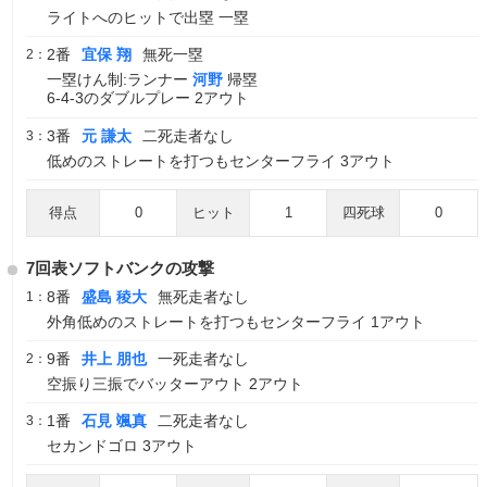
ライトへのヒットで出塁 一塁
2番
宜保 翔
無死一塁
2：
一塁けん制:ランナー
河野
帰塁
6-4-3のダブルプレー 2アウト
3番
元 謙太
二死走者なし
3：
低めのストレートを打つもセンターフライ 3アウト
得点
0
ヒット
1
四死球
0
7回表ソフトバンクの攻撃
8番
盛島 稜大
無死走者なし
1：
外角低めのストレートを打つもセンターフライ 1アウト
9番
井上 朋也
一死走者なし
2：
空振り三振でバッターアウト 2アウト
1番
石見 颯真
二死走者なし
3：
セカンドゴロ 3アウト