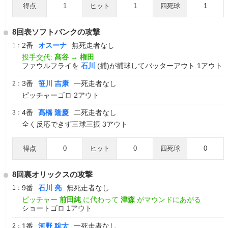
得点
1
ヒット
1
四死球
1
8回表ソフトバンクの攻撃
2番
オスーナ
無死走者なし
1：
投手交代:
髙谷
→
権田
ファウルフライを
石川
(捕)が捕球してバッターアウト 1アウト
3番
笹川 吉康
一死走者なし
2：
ピッチャーゴロ 2アウト
4番
髙橋 隆慶
二死走者なし
3：
全く反応できず三球三振 3アウト
得点
0
ヒット
0
四死球
0
8回裏オリックスの攻撃
9番
石川 亮
無死走者なし
1：
ピッチャー
前田純
に代わって
津森
がマウンドにあがる
ショートゴロ 1アウト
1番
河野 聡太
一死走者なし
2：