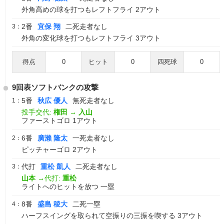
外角高めの球を打つもレフトフライ 2アウト
2番
宜保 翔
二死走者なし
3：
外角の変化球を打つもレフトフライ 3アウト
得点
0
ヒット
0
四死球
0
9回表ソフトバンクの攻撃
5番
秋広 優人
無死走者なし
1：
投手交代:
権田
→
入山
ファーストゴロ 1アウト
6番
廣瀨 隆太
一死走者なし
2：
ピッチャーゴロ 2アウト
代打
重松 凱人
二死走者なし
3：
山本
→代打:
重松
ライトへのヒットを放つ 一塁
8番
盛島 稜大
二死一塁
4：
ハーフスイングを取られて空振りの三振を喫する 3アウト