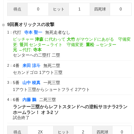
得点
0
ヒット
1
四死球
0
9回裏オリックスの攻撃
代打
寺本 聖一
無死走者なし
1：
ピッチャー
津森
に代わって
大竹
がマウンドにあがる 守備変
更:
笹川
センター→ライト 守備変更:
重松
→センター
元
→代打:
寺本
センターへの二塁打 二塁
4番
来田 涼斗
無死二塁
2：
セカンドゴロ 1アウト三塁
5番
山中 稜真
一死三塁
3：
1アウト三塁からショートフライ 2アウト
6番
内藤 鵬
二死三塁
4：
ランナー三塁からレフトスタンドへの逆転サヨナラ2ラン
ホームラン！ オ 3-2 ソ
試合終了
得点
2X
ヒット
2
四死球
0