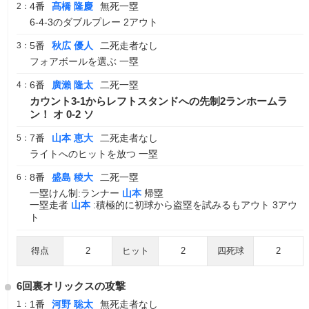
4番
髙橋 隆慶
無死一塁
2：
6-4-3のダブルプレー 2アウト
5番
秋広 優人
二死走者なし
3：
フォアボールを選ぶ 一塁
6番
廣瀨 隆太
二死一塁
4：
カウント3-1からレフトスタンドへの先制2ランホームラ
ン！ オ 0-2 ソ
7番
山本 恵大
二死走者なし
5：
ライトへのヒットを放つ 一塁
8番
盛島 稜大
二死一塁
6：
一塁けん制:ランナー
山本
帰塁
一塁走者
山本
:積極的に初球から盗塁を試みるもアウト 3アウ
ト
得点
2
ヒット
2
四死球
2
6回裏オリックスの攻撃
1番
河野 聡太
無死走者なし
1：