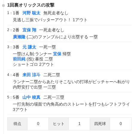
1回裏オリックスの攻撃
1番
河野 聡太
無死走者なし
1：
見逃し三振でバッターアウト！ 1アウト
2番
宜保 翔
一死走者なし
2：
廣瀨隆
(二)のファンブルにより出塁する 一塁
3番
元 謙太
一死一塁
3：
一塁けん制:ランナー
宜保
帰塁
前田純
(投):暴投 二塁
ショートゴロ 2アウト
4番
来田 涼斗
二死二塁
4：
ランナー二塁からあたりそこないの打球がピッチャーへ転がり
内野安打で出塁 一三塁
5番
山中 稜真
二死一三塁
5：
一打先制の場面で内角高めのストレートを打つもレフトフライ
3アウト
得点
0
ヒット
1
四死球
0