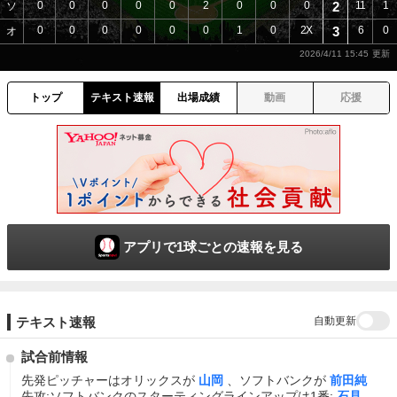
0
0
0
0
0
2
0
0
0
2
11
1
ソ
0
0
0
0
0
0
1
0
2X
3
6
0
オ
2026/4/11 15:45
トップ
テキスト速報
出場成績
動画
応援
アプリで1球ごとの速報を見る
自動更新
テキスト速報
試合前情報
先発ピッチャーはオリックスが
山岡
、ソフトバンクが
前田純
先攻:ソフトバンクのスターティングラインアップは1番:
石見