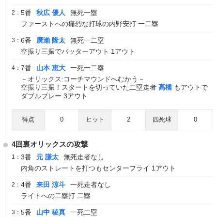
5番
秋広 優人
無死一塁
2：
ファーストへの痛烈な打球の内野安打 一二塁
6番
廣瀨 隆太
無死一二塁
3：
空振り三振でバッターアウト 1アウト
7番
山本 恵大
一死一二塁
4：
－オリックス:コーチマウンドへむかう－
空振り三振！スタートを切っていた二塁走者
髙橋
もアウトで
ダブルプレー 3アウト
得点
0
ヒット
2
四死球
0
4回裏オリックスの攻撃
3番
元 謙太
無死走者なし
1：
内角のストレートを打つもセンターフライ 1アウト
4番
来田 涼斗
一死走者なし
2：
ライトへの二塁打 二塁
5番
山中 稜真
一死二塁
3：