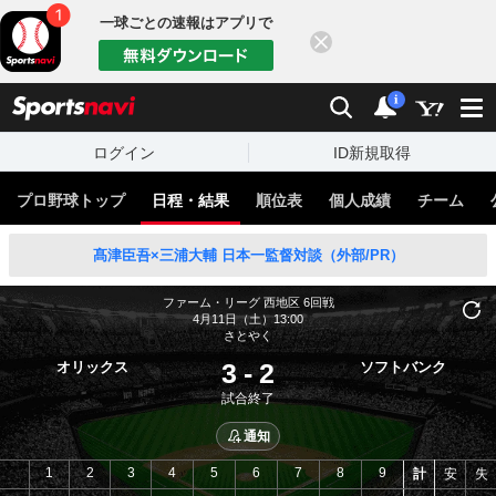
一球ごとの速報はアプリで
閉じる
sports
検索
通知
i
ログイン
ID新規取得
プロ野球トップ
日程・結果
順位表
個人成績
チーム
髙津臣吾×三浦大輔 日本一監督対談（外部/PR）
ファーム・リーグ 西地区
6回戦
4月11日（土）13:00
さとやく
3
-
2
オリックス
ソフトバンク
試合終了
通知
1
2
3
4
5
6
7
8
9
計
安
失