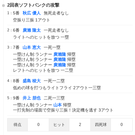
2回表ソフトバンクの攻撃
5番
秋広 優人
無死走者なし
1：
空振り三振 1アウト
6番
廣瀨 隆太
一死走者なし
2：
ライトへのヒットを放つ 一塁
7番
山本 恵大
一死一塁
3：
一塁けん制:ランナー
廣瀨隆
帰塁
一塁けん制:ランナー
廣瀨隆
帰塁
一塁けん制:ランナー
廣瀨隆
帰塁
レフトへのヒットを放つ 一二塁
8番
盛島 稜大
一死一二塁
4：
低めの球を打つもライトフライ 2アウト一三塁
9番
井上 朋也
二死一三塁
5：
一塁けん制:ランナー
山本
帰塁
一打先制の場面で空振り三振！決定機を逃す 3アウト
得点
0
ヒット
2
四死球
0