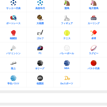
サッカー代表
高校年代
競馬
地方競馬
ボートレース
大相撲
フィギュア
カーリング
格闘技
ゴルフ
テニス
卓球
F1
バドミントン
バレーボール
ラグビー
NBA
陸上
Bリーグ
バスケ代表
学生バスケ
他競技
Doスポーツ