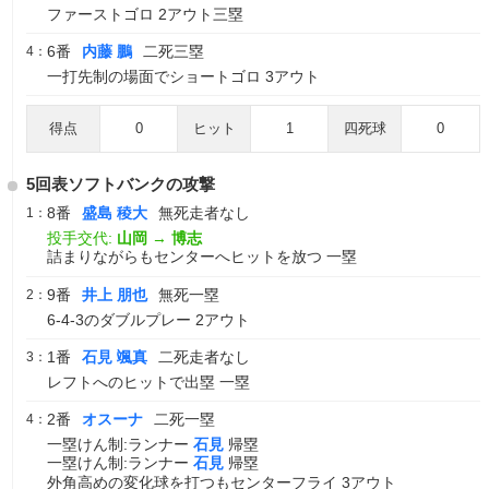
ファーストゴロ 2アウト三塁
6番
内藤 鵬
二死三塁
4：
一打先制の場面でショートゴロ 3アウト
得点
0
ヒット
1
四死球
0
5回表ソフトバンクの攻撃
8番
盛島 稜大
無死走者なし
1：
投手交代:
山岡
→
博志
詰まりながらもセンターへヒットを放つ 一塁
9番
井上 朋也
無死一塁
2：
6-4-3のダブルプレー 2アウト
1番
石見 颯真
二死走者なし
3：
レフトへのヒットで出塁 一塁
2番
オスーナ
二死一塁
4：
一塁けん制:ランナー
石見
帰塁
一塁けん制:ランナー
石見
帰塁
外角高めの変化球を打つもセンターフライ 3アウト