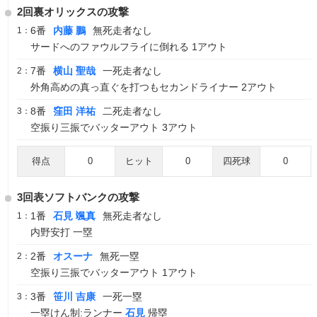
2回裏オリックスの攻撃
6番
内藤 鵬
無死走者なし
1：
サードへのファウルフライに倒れる 1アウト
7番
横山 聖哉
一死走者なし
2：
外角高めの真っ直ぐを打つもセカンドライナー 2アウト
8番
窪田 洋祐
二死走者なし
3：
空振り三振でバッターアウト 3アウト
得点
0
ヒット
0
四死球
0
3回表ソフトバンクの攻撃
1番
石見 颯真
無死走者なし
1：
内野安打 一塁
2番
オスーナ
無死一塁
2：
空振り三振でバッターアウト 1アウト
3番
笹川 吉康
一死一塁
3：
一塁けん制:ランナー
石見
帰塁