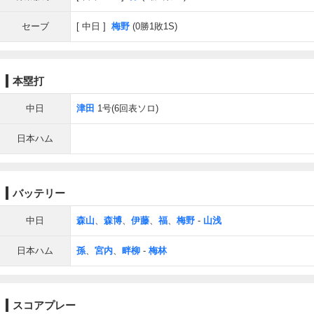
セーブ
中日
梅野
(0勝1敗1S)
本塁打
中日
津田
1号(6回表ソロ)
日本ハム
バッテリー
中日
森山
、
森博
、
伊藤
、
福
、
梅野
-
山浅
日本ハム
孫
、
宮内
、
畔柳
-
梅林
スコアプレー