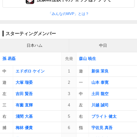
「みんなのMVP」とは？
スターティングメンバー
日本ハム
中日
孫 易磊
先発
森山 暁生
中
エドポロ ケイン
1
遊
新保 茉良
遊
大塚 瑠晏
2
一
山本 泰寛
左
吉田 賢吾
3
中
土田 龍空
三
有薗 直輝
4
左
川越 誠司
右
淺間 大基
5
右
ブライト 健太
捕
梅林 優貴
6
指
宇佐見 真吾