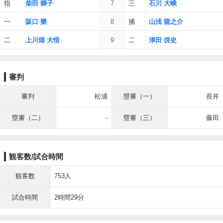
指
柴田 獅子
7
三
石川 大峨
一
阪口 樂
8
捕
山浅 龍之介
二
上川畑 大悟
9
二
津田 啓史
審判
審判
松浦
塁審（一）
長井
塁審（二）
-
塁審（三）
藤田
観客数/試合時間
観客数
753人
試合時間
2時間29分