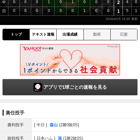
0
0
0
1
0
1
0
0
0
2
4
0
中
0
0
0
0
0
0
1
0
0
1
5
1
日
2026/4/15 15:30
トップ
テキスト速報
出場成績
動画
応援
アプリで1球ごとの速報を見る
責任投手
勝利投手
中日
森山
(2勝0敗0S)
敗戦投手
日本ハム
孫
(1勝2敗0S)