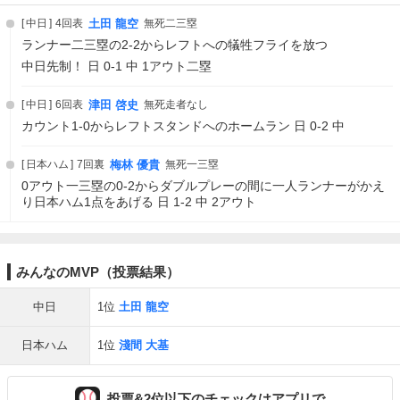
中日
4回表
土田 龍空
無死二三塁
ランナー二三塁の2-2からレフトへの犠牲フライを放つ
中日先制！ 日 0-1 中 1アウト二塁
中日
6回表
津田 啓史
無死走者なし
カウント1-0からレフトスタンドへのホームラン 日 0-2 中
日本ハム
7回裏
梅林 優貴
無死一三塁
0アウト一三塁の0-2からダブルプレーの間に一人ランナーがかえ
り日本ハム1点をあげる 日 1-2 中 2アウト
みんなのMVP（投票結果）
中日
1位
土田 龍空
日本ハム
1位
淺間 大基
投票&2位以下のチェックはアプリで