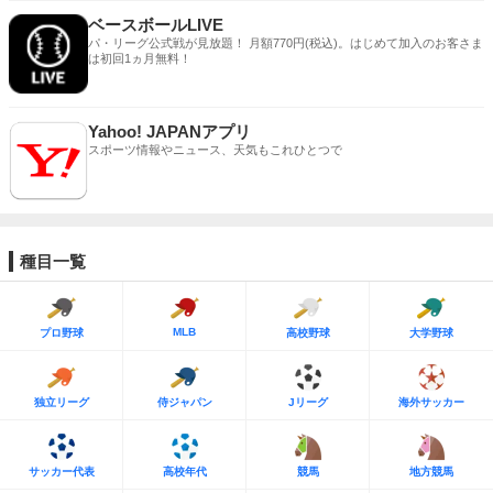
ベースボールLIVE
パ・リーグ公式戦が見放題！ 月額770円(税込)。はじめて加入のお客さま
は初回1ヵ月無料！
Yahoo! JAPANアプリ
スポーツ情報やニュース、天気もこれひとつで
種目一覧
MLB
プロ野球
高校野球
大学野球
独立リーグ
侍ジャパン
Jリーグ
海外サッカー
サッカー代表
高校年代
競馬
地方競馬