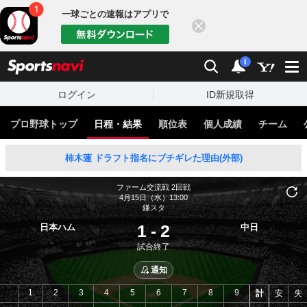
一球ごとの速報はアプリで
閉じる
sports
検索
通知
i
ログイン
ID新規取得
プロ野球トップ
日程・結果
順位表
個人成績
チーム
柿木蓮 ドラフト指名にブチギレた理由(外部)
ファーム交流戦
2回戦
4月15日（水）13:00
鎌スタ
1
-
2
日本ハム
中日
試合終了
通知
1
2
3
4
5
6
7
8
9
計
安
失