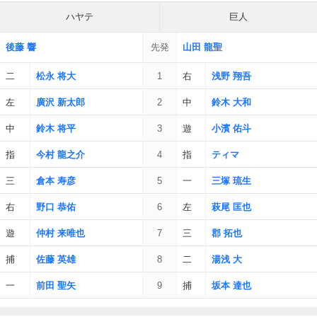
ハヤテ
巨人
後藤 響
先発
山田 龍聖
二
松永 将大
1
右
浅野 翔吾
左
廣沢 新太郎
2
中
鈴木 大和
中
鈴木 将平
3
遊
小濱 佑斗
指
今村 龍之介
4
指
ティマ
三
倉本 寿彦
5
一
三塚 琉生
右
野口 恭佑
6
左
萩尾 匡也
遊
仲村 来唯也
7
三
郡 拓也
捕
佐藤 英雄
8
二
湯浅 大
一
前田 聖矢
9
捕
坂本 達也