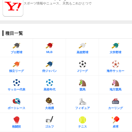
スポーツ情報やニュース、天気もこれひとつで
種目一覧
MLB
プロ野球
高校野球
大学野球
独立リーグ
侍ジャパン
Jリーグ
海外サッカー
サッカー代表
高校年代
競馬
地方競馬
ボートレース
大相撲
フィギュア
カーリング
格闘技
ゴルフ
テニス
卓球