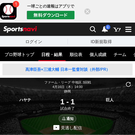
一球ごとの速報はアプリで
閉じる
sports
検索
通知
i
ログイン
ID新規取得
プロ野球トップ
日程・結果
順位表
個人成績
チーム
髙津臣吾×三浦大輔 日本一監督対談（外部/PR）
ファーム・リーグ 中地区
3回戦
4月16日（木）14:00
静岡
1
-
1
ハヤテ
巨人
試合終了
通知
見逃し配信