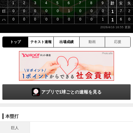
1
2
3
4
5
6
7
8
9
計
安
失
0
0
0
0
0
1
0
0
0
1
7
2
巨
0
0
0
0
0
0
0
0
1
1
6
0
ハ
2026/4/16 16:55
トップ
テキスト速報
出場成績
動画
応援
アプリで1球ごとの速報を見る
本塁打
巨人