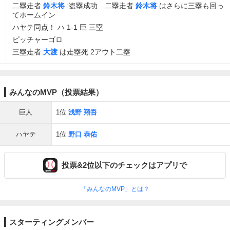
二塁走者
鈴木将
:盗塁成功 二塁走者
鈴木将
はさらに三塁も回っ
てホームイン
ハヤテ同点！ ハ 1-1 巨 三塁
ピッチャーゴロ
三塁走者
大渡
は走塁死 2アウト二塁
みんなのMVP（投票結果）
巨人
1位
浅野 翔吾
ハヤテ
1位
野口 恭佑
投票&2位以下のチェックはアプリで
「みんなのMVP」とは？
スターティングメンバー