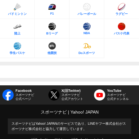
F1
バドミントン
バレーボール
ラグビー
NBA
陸上
Bリーグ
バスケ代表
学生バスケ
他競技
Doスポーツ
Facebook
X(旧Twitter)
YouTube
スポーツナビ
スポーツナビ
スポーツナビ
公式ページ
公式アカウント
公式チャンネル
スポーツナビ
Yahoo! JAPAN
スポーツナビはYahoo! JAPANのサービスであり、LINEヤフー株式会社がス
ポーツナビ株式会社と協力して運営しています。