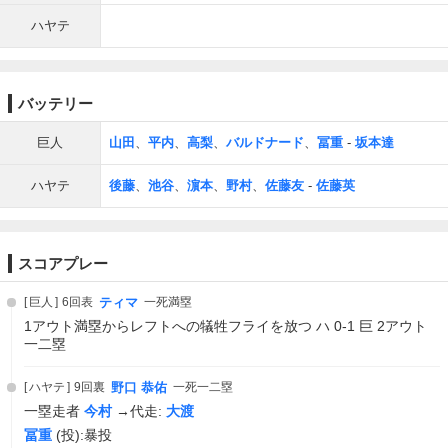
ハヤテ
バッテリー
巨人
山田
、
平内
、
高梨
、
バルドナード
、
冨重
-
坂本達
ハヤテ
後藤
、
池谷
、
濵本
、
野村
、
佐藤友
-
佐藤英
スコアプレー
巨人
6回表
ティマ
一死満塁
1アウト満塁からレフトへの犠牲フライを放つ ハ 0-1 巨 2アウト
一二塁
ハヤテ
9回裏
野口 恭佑
一死一二塁
一塁走者
今村
→代走:
大渡
冨重
(投):暴投