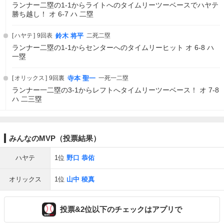
ランナー二塁の1-1からライトへのタイムリーツーベースでハヤテ
勝ち越し！ オ 6-7 ハ 二塁
ハヤテ
9回表
鈴木 将平
二死二塁
ランナー二塁の1-1からセンターへのタイムリーヒット オ 6-8 ハ
一塁
オリックス
9回裏
寺本 聖一
一死一二塁
ランナー一二塁の3-1からレフトへタイムリーツーベース！ オ 7-8
ハ 二三塁
みんなのMVP（投票結果）
ハヤテ
1位
野口 恭佑
オリックス
1位
山中 稜真
投票&2位以下のチェックはアプリで