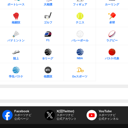
ボートレース
大相撲
フィギュア
カーリング
格闘技
ゴルフ
テニス
卓球
F1
バドミントン
バレーボール
ラグビー
NBA
陸上
Bリーグ
バスケ代表
学生バスケ
他競技
Doスポーツ
Facebook
X(旧Twitter)
YouTube
スポーツナビ
スポーツナビ
スポーツナビ
公式ページ
公式アカウント
公式チャンネル