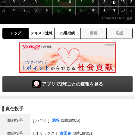
0
0
0
1
0
0
2
2
3
8
13
2
ハ
4
2
0
0
0
0
0
0
1
7
10
1
オ
2026/4/29 16:36
トップ
テキスト速報
出場成績
動画
応援
アプリで1球ごとの速報を見る
責任投手
勝利投手
ハヤテ
池谷
(1勝1敗0S)
敗戦投手
オリックス
古田島
(0勝1敗0S)