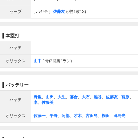
セーブ
ハヤテ
佐藤友
(0勝1敗1S)
本塁打
ハヤテ
オリックス
山中
1号(2回裏2ラン)
バッテリー
野里
、
山田
、
大生
、
落合
、
大石
、
池谷
、
佐藤友
-
宮原
、
ハヤテ
李
、
佐藤英
オリックス
佐藤一
、
平野
、
阿部
、
才木
、
古田島
、
権田
-
田島光