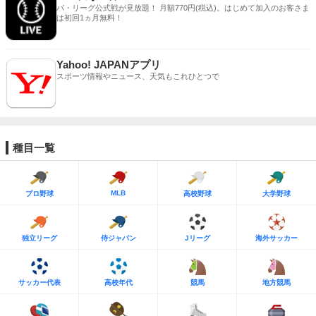
パ・リーグ公式戦が見放題！ 月額770円(税込)。はじめて加入のお客さま
は初回1ヵ月無料！
Yahoo! JAPANアプリ
スポーツ情報やニュース、天気もこれひとつで
種目一覧
MLB
プロ野球
高校野球
大学野球
独立リーグ
侍ジャパン
Jリーグ
海外サッカー
サッカー代表
高校年代
競馬
地方競馬