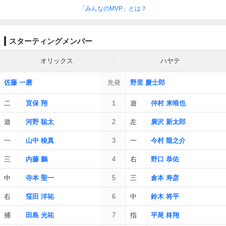
「みんなのMVP」とは？
スターティングメンバー
オリックス
ハヤテ
佐藤 一磨
先発
野里 慶士郎
二
宜保 翔
1
遊
仲村 来唯也
遊
河野 聡太
2
左
廣沢 新太郎
一
山中 稜真
3
一
今村 龍之介
三
内藤 鵬
4
右
野口 恭佑
中
寺本 聖一
5
三
倉本 寿彦
右
窪田 洋祐
6
中
鈴木 将平
捕
田島 光祐
7
指
平尾 柊翔