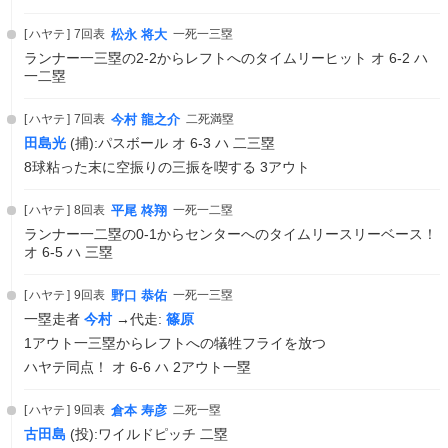
ハヤテ
7回表
松永 将大
一死一三塁
ランナー一三塁の2-2からレフトへのタイムリーヒット オ 6-2 ハ
一二塁
ハヤテ
7回表
今村 龍之介
二死満塁
田島光
(捕):パスボール オ 6-3 ハ 二三塁
8球粘った末に空振りの三振を喫する 3アウト
ハヤテ
8回表
平尾 柊翔
一死一二塁
ランナー一二塁の0-1からセンターへのタイムリースリーベース！
オ 6-5 ハ 三塁
ハヤテ
9回表
野口 恭佑
一死一三塁
一塁走者
今村
→代走:
篠原
1アウト一三塁からレフトへの犠牲フライを放つ
ハヤテ同点！ オ 6-6 ハ 2アウト一塁
ハヤテ
9回表
倉本 寿彦
二死一塁
古田島
(投):ワイルドピッチ 二塁