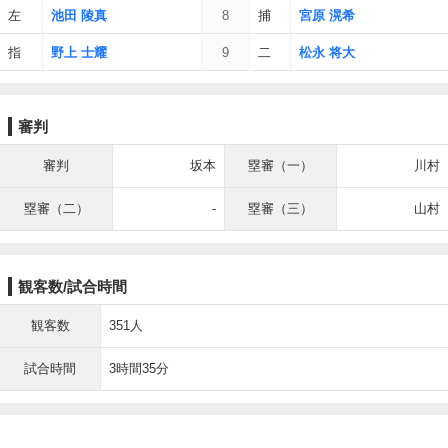
左
池田 陵真
8
捕
宮原 滉希
指
野上 士耀
9
二
松永 将大
審判
審判
坂本
塁審（一）
川村
塁審（二）
-
塁審（三）
山村
観客数/試合時間
観客数
351人
試合時間
3時間35分