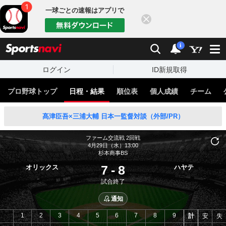
一球ごとの速報はアプリで
閉じる
sports
検索
通知
i
ログイン
ID新規取得
プロ野球トップ
日程・結果
順位表
個人成績
チーム
髙津臣吾×三浦大輔 日本一監督対談（外部/PR）
ファーム交流戦
2回戦
4月29日（水）13:00
杉本商事BS
7
-
8
オリックス
ハヤテ
試合終了
通知
1
2
3
4
5
6
7
8
9
計
安
失