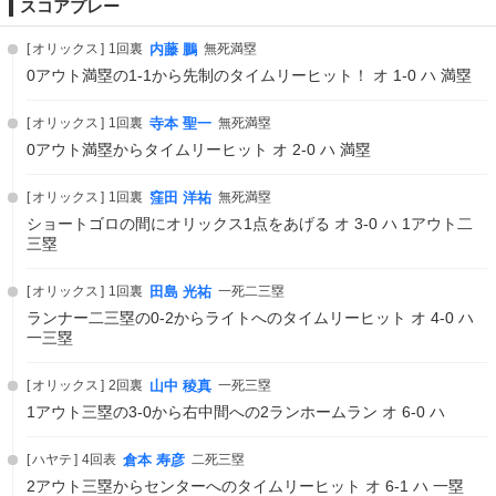
スコアプレー
オリックス
1回裏
内藤 鵬
無死満塁
0アウト満塁の1-1から先制のタイムリーヒット！ オ 1-0 ハ 満塁
オリックス
1回裏
寺本 聖一
無死満塁
0アウト満塁からタイムリーヒット オ 2-0 ハ 満塁
オリックス
1回裏
窪田 洋祐
無死満塁
ショートゴロの間にオリックス1点をあげる オ 3-0 ハ 1アウト二
三塁
オリックス
1回裏
田島 光祐
一死二三塁
ランナー二三塁の0-2からライトへのタイムリーヒット オ 4-0 ハ
一三塁
オリックス
2回裏
山中 稜真
一死三塁
1アウト三塁の3-0から右中間への2ランホームラン オ 6-0 ハ
ハヤテ
4回表
倉本 寿彦
二死三塁
2アウト三塁からセンターへのタイムリーヒット オ 6-1 ハ 一塁