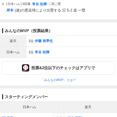
日本ハム
8回裏
常谷 拓輝
二死二塁
岸本
(遊)の悪送球により出塁する 日 5-2 楽 一塁
みんなのMVP（投票結果）
楽天
1位
伊藤 裕季也
日本ハム
1位
常谷 拓輝
投票&2位以下のチェックはアプリで
「みんなのMVP」とは？
スターティングメンバー
日本ハム
楽天