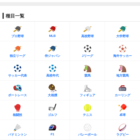
種目一覧
MLB
プロ野球
高校野球
大学野球
独立リーグ
侍ジャパン
Jリーグ
海外サッカー
サッカー代表
高校年代
競馬
地方競馬
ボートレース
大相撲
フィギュア
カーリング
格闘技
ゴルフ
テニス
卓球
F1
バドミントン
バレーボール
ラグビー