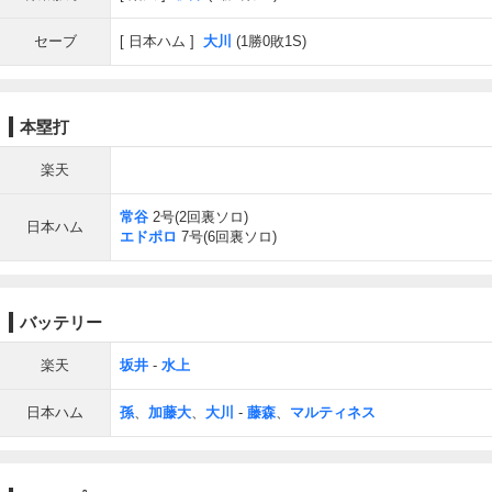
セーブ
日本ハム
大川
(1勝0敗1S)
本塁打
楽天
常谷
2号(2回裏ソロ)
日本ハム
エドポロ
7号(6回裏ソロ)
バッテリー
楽天
坂井
-
水上
日本ハム
孫
、
加藤大
、
大川
-
藤森
、
マルティネス