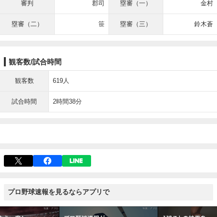
審判
郡司
塁審（一）
金村
塁審（二）
笹
塁審（三）
鈴木蒼
観客数/試合時間
観客数
619人
試合時間
2時間38分
プロ野球速報を見るならアプリで