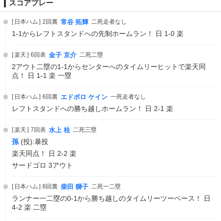
スコアプレー
日本ハム
2回裏
常谷 拓輝
二死走者なし
1-1からレフトスタンドへの先制ホームラン！ 日 1-0 楽
楽天
6回表
金子 京介
二死二塁
2アウト二塁の1-1からセンターへのタイムリーヒットで楽天同
点！ 日 1-1 楽 一塁
日本ハム
6回裏
エドポロ ケイン
一死走者なし
レフトスタンドへの勝ち越しホームラン！ 日 2-1 楽
楽天
7回表
水上 桂
二死三塁
孫
(投):暴投
楽天同点！ 日 2-2 楽
サードゴロ 3アウト
日本ハム
8回裏
柴田 獅子
二死一二塁
ランナー一二塁の0-1から勝ち越しのタイムリーツーベース！ 日
4-2 楽 二塁