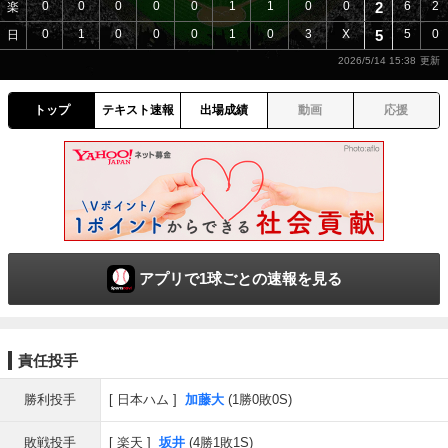
0
0
0
0
0
1
1
0
0
2
6
2
楽
0
1
0
0
0
1
0
3
X
5
5
0
日
2026/5/14 15:38
トップ
テキスト速報
出場成績
動画
応援
アプリで1球ごとの速報を見る
責任投手
勝利投手
日本ハム
加藤大
(1勝0敗0S)
敗戦投手
楽天
坂井
(4勝1敗1S)