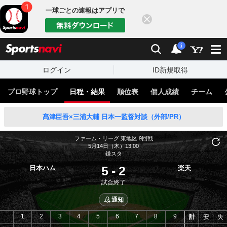
一球ごとの速報はアプリで
閉じる
sports
検索
通知
i
ログイン
ID新規取得
プロ野球トップ
日程・結果
順位表
個人成績
チーム
髙津臣吾×三浦大輔 日本一監督対談（外部/PR）
ファーム・リーグ 東地区
9回戦
5月14日（木）13:00
鎌スタ
5
-
2
日本ハム
楽天
試合終了
通知
1
2
3
4
5
6
7
8
9
計
安
失