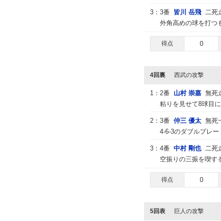
3：
3番
皆川 岳飛
二死
外角高めの球を打つも
得点
0
4回裏
西武の攻撃
1：
2番
山村 崇嘉
無死
粘りを見せて8球目に
2：
3番
仲三 優太
無死
4-6-3のダブルプレー
3：
4番
中村 剛也
二死
空振りの三振を喫する
得点
0
5回表
巨人の攻撃