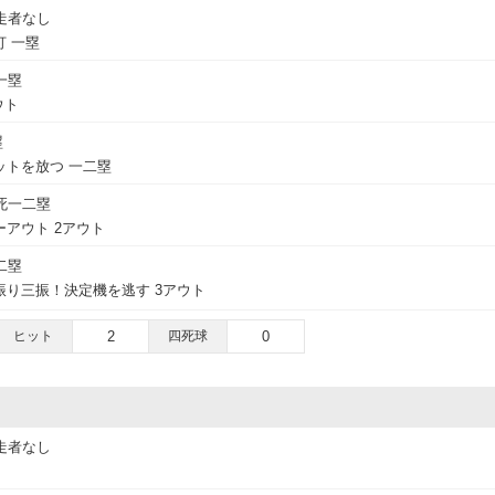
走者なし
 一塁
一塁
ウト
塁
ットを放つ 一二塁
死一二塁
アウト 2アウト
二塁
り三振！決定機を逃す 3アウト
ヒット
2
四死球
0
走者なし