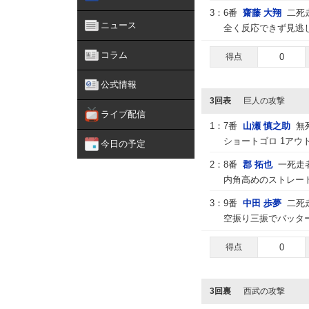
3：
6番
齋藤 大翔
二死
ニュース
全く反応できず見逃し
コラム
得点
0
公式情報
3回表
巨人の攻撃
ライブ配信
1：
7番
山瀬 慎之助
無
ショートゴロ 1アウ
今日の予定
2：
8番
郡 拓也
一死走
内角高めのストレー
3：
9番
中田 歩夢
二死
空振り三振でバッター
得点
0
3回裏
西武の攻撃