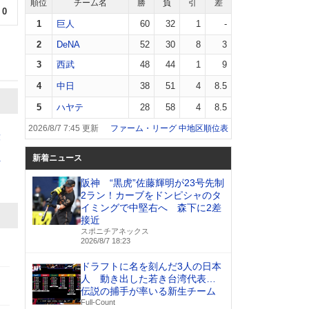
順位
チーム名
勝
負
引
差
0
1
巨人
60
32
1
-
2
DeNA
52
30
8
3
3
西武
48
44
1
9
4
中日
38
51
4
8.5
5
ハヤテ
28
58
4
8.5
2026/8/7 7:45 更新
ファーム・リーグ 中地区順位表
藤
新着ニュース
村
阪神 “黒虎”佐藤輝明が23号先制
2ラン！カーブをドンピシャのタ
イミングで中堅右へ 森下に2差
接近
スポニチアネックス
2026/8/7 18:23
ドラフトに名を刻んだ3人の日本
人 動き出した若き台湾代表…
伝説の捕手が率いる新生チーム
Full-Count