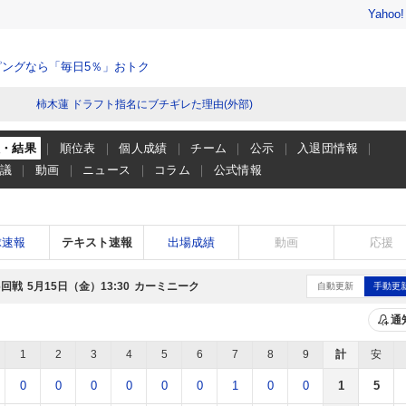
Yahoo
ングなら「毎日5％」おトク
柿木蓮 ドラフト指名にブチギレた理由(外部)
程・結果
順位表
個人成績
チーム
公示
入退団情報
会議
動画
ニュース
コラム
公式情報
球速報
テキスト速報
出場成績
動画
応援
6回戦
5月15日（金）
カーミニーク
13:30
自動更新
手動更
通
1
2
3
4
5
6
7
8
9
計
安
0
0
0
0
0
0
1
0
0
1
5