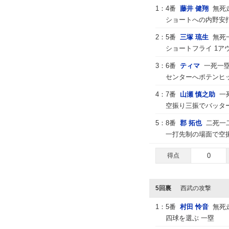
1：
4番
藤井 健翔
無死
ショートへの内野安打
2：
5番
三塚 琉生
無死
ショートフライ 1ア
3：
6番
ティマ
一死一
センターへポテンヒ
4：
7番
山瀬 慎之助
一
空振り三振でバッター
5：
8番
郡 拓也
二死一
一打先制の場面で空振
得点
0
5回裏
西武の攻撃
1：
5番
村田 怜音
無死
四球を選ぶ 一塁