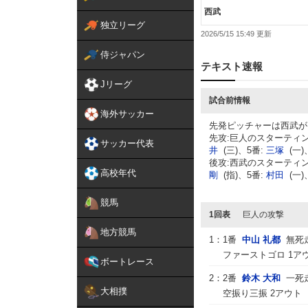
西武
独立リーグ
2026/5/15 15:49
侍ジャパン
テキスト速報
Jリーグ
試合前情報
海外サッカー
先発ピッチャーは西武が
先攻:巨人のスターティン
サッカー代表
井
(三)、5番:
三塚
(一)
後攻:西武のスターティン
高校年代
剛
(指)、5番:
村田
(一)
競馬
1回表
巨人の攻撃
地方競馬
1：
1番
中山 礼都
無死
ファーストゴロ 1ア
ボートレース
2：
2番
鈴木 大和
一死
大相撲
空振り三振 2アウト