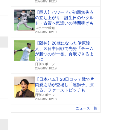
2026/8/7 18:20
【巨人】ハワードが初回無失点
の立ち上がり 誕生日のヤクル
ト・古賀へ気遣いの時間稼ぎも
スポーツ報知
2026/8/7 18:19
【阪神】26歳になった伊原陵
人、８日中日戦で先発「チーム
が勝つのが一番。貢献できるよ
うに」
日刊スポーツ
2026/8/7 18:19
【日本ハム】28日ロッテ戦で片
岡愛之助が登場し「連獅子」演
じる、ファーストピッチも
日刊スポーツ
2026/8/7 18:18
ニュース一覧