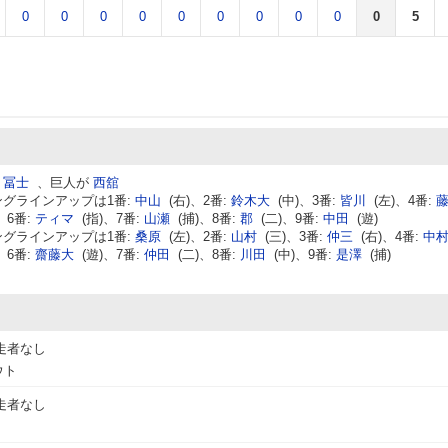
0
0
0
0
0
0
0
0
0
0
5
冨士
、巨人が
西舘
グラインアップは1番:
中山
(右)、2番:
鈴木大
(中)、3番:
皆川
(左)、4番:
、6番:
ティマ
(指)、7番:
山瀬
(捕)、8番:
郡
(二)、9番:
中田
(遊)
グラインアップは1番:
桑原
(左)、2番:
山村
(三)、3番:
仲三
(右)、4番:
中
、6番:
齋藤大
(遊)、7番:
仲田
(二)、8番:
川田
(中)、9番:
是澤
(捕)
走者なし
ウト
走者なし