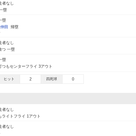
走者なし
一塁
一塁
仲田
帰塁
ト
走者なし
つ 一塁
一塁
つもセンターフライ 3アウト
ヒット
2
四死球
0
走者なし
ライトフライ 1アウト
走者なし
ト