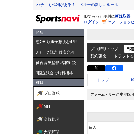
ハチにも権利がある？ ペルーの新しいルール
IDでもっと便利に
新規取得
ログイン
ヤフーショッピ
特集
燕OB 競馬予想挑む/PR
プロ野球トップ
日
Jリーグ戦力 徹底分析
契約更改
ドラフト
仙台育英監督 名将対談
J国立試合に無料招待
トップ
一
種目
プロ野球
ファーム・リーグ 中地区
MLB
高校野球
巨人
大学野球