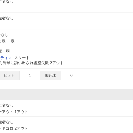
走者なし
走者なし
ト
者なし
塁 一塁
死一塁
ティマ
スタート
けん制球に誘い出され盗塁失敗 3アウト
ヒット
1
四死球
0
走者なし
アウト 1アウト
走者なし
ドゴロ 2アウト