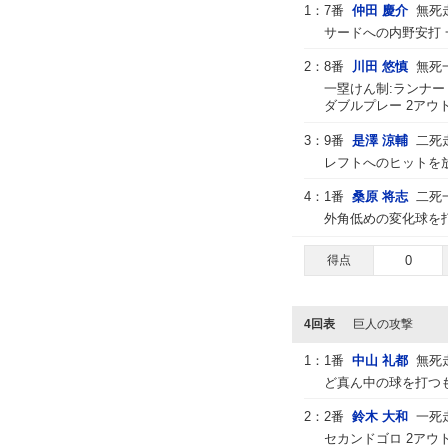
1：
7番
仲田 慶介
無死
サードへの内野安打 
2：
8番
川田 悠慎
無死
一塁けん制:ランナー
ダブルプレー 2アウ
3：
9番
是澤 涼輔
二死
レフトへのヒットを放
4：
1番
桑原 将志
二死
外角低めの変化球を打
得点
0
4回表
巨人の攻撃
1：
1番
中山 礼都
無死
ど真ん中の球を打つも
2：
2番
鈴木 大和
一死
セカンドゴロ 2アウ