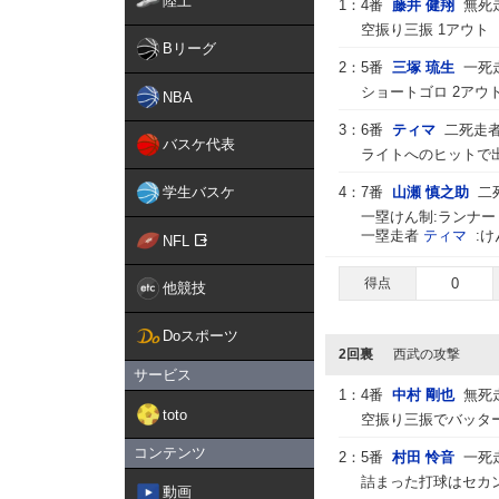
陸上
1：
4番
藤井 健翔
無死
空振り三振 1アウト
Bリーグ
2：
5番
三塚 琉生
一死
ショートゴロ 2アウ
NBA
3：
6番
ティマ
二死走
バスケ代表
ライトへのヒットで出
学生バスケ
4：
7番
山瀬 慎之助
二
一塁けん制:ランナー
一塁走者
ティマ
:
NFL
得点
0
他競技
Doスポーツ
2回裏
西武の攻撃
サービス
1：
4番
中村 剛也
無死
toto
空振り三振でバッター
コンテンツ
2：
5番
村田 怜音
一死
詰まった打球はセカン
動画