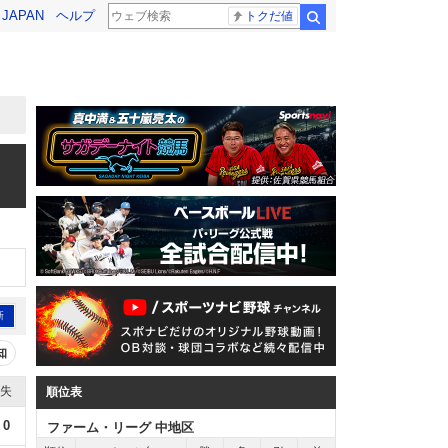
! JAPAN
ヘルプ
トクだ値
検索
新
知
失
順位表
0
ファーム・リーグ 中地区