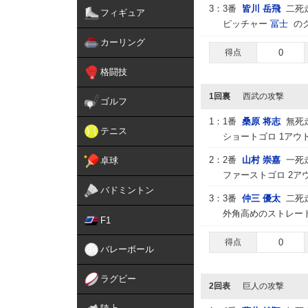
3：
3番
皆川 岳飛
二死
フィギュア
ピッチャー
冨士
の
カーリング
得点
0
格闘技
1回裏
西武の攻撃
ゴルフ
1：
1番
桑原 将志
無死
テニス
ショートゴロ 1アウ
2：
2番
山村 崇嘉
一死
卓球
ファーストゴロ 2ア
バドミントン
3：
3番
仲三 優太
二死
外角高めのストレート
F1
得点
0
バレーボール
ラグビー
2回表
巨人の攻撃