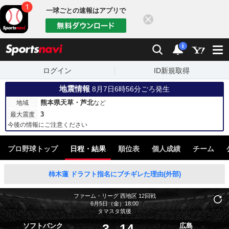
一球ごとの速報はアプリで
閉じる
sports
検索
通知
i
ログイン
ID新規取得
地震情報
8月7日6時56分ごろ発生
熊本県天草・芦北
地域
など
3
最大震度
今後の情報にご注意ください
プロ野球トップ
日程・結果
順位表
個人成績
チーム
柿木蓮 ドラフト指名にブチギレた理由(外部)
ファーム・リーグ 西地区
12回戦
6月5日（金）18:00
タマスタ筑後
3
-
14
ソフトバンク
広島