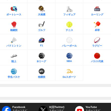
ボートレース
大相撲
フィギュア
カーリング
格闘技
ゴルフ
テニス
卓球
F1
バドミントン
バレーボール
ラグビー
NBA
陸上
Bリーグ
バスケ代表
学生バスケ
他競技
Doスポーツ
Facebook
X(旧Twitter)
YouTube
スポーツナビ
スポーツナビ
スポーツナビ