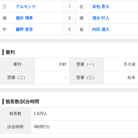
三
アルモンテ
7
左
末包 昇大
捕
嶺井 博希
8
捕
清水 叶人
中
藤野 恵音
9
遊
内田 湘大
審判
審判
川村
塁審（一）
市川凌
塁審（二）
-
塁審（三）
松本
観客数/試合時間
観客数
1,829人
試合時間
3時間7分