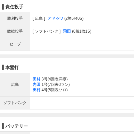
責任投手
勝利投手
広島
アドゥワ
(2勝5敗0S)
敗戦投手
ソフトバンク
飛田
(0勝1敗1S)
セーブ
本塁打
田村
3号(4回表満塁)
広島
内田
1号(7回表3ラン)
田村
4号(8回表ソロ)
ソフトバンク
バッテリー