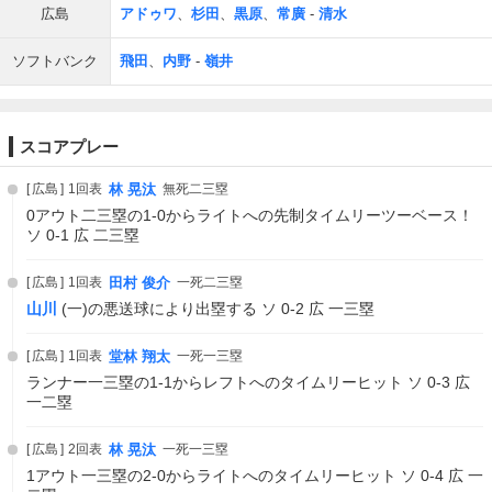
広島
アドゥワ
、
杉田
、
黒原
、
常廣
-
清水
ソフトバンク
飛田
、
内野
-
嶺井
スコアプレー
広島
1回表
林 晃汰
無死二三塁
0アウト二三塁の1-0からライトへの先制タイムリーツーベース！
ソ 0-1 広 二三塁
広島
1回表
田村 俊介
一死二三塁
山川
(一)の悪送球により出塁する ソ 0-2 広 一三塁
広島
1回表
堂林 翔太
一死一三塁
ランナー一三塁の1-1からレフトへのタイムリーヒット ソ 0-3 広
一二塁
広島
2回表
林 晃汰
一死一三塁
1アウト一三塁の2-0からライトへのタイムリーヒット ソ 0-4 広 一