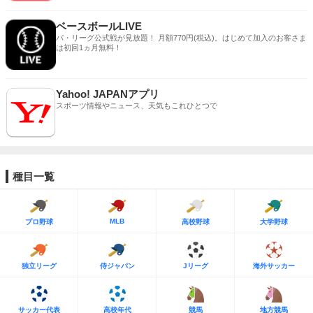
ベースボールLIVE
パ・リーグ公式戦が見放題！ 月額770円(税込)。はじめて加入のお客さま
は初回1ヵ月無料！
Yahoo! JAPANアプリ
スポーツ情報やニュース、天気もこれひとつで
種目一覧
MLB
プロ野球
高校野球
大学野球
独立リーグ
侍ジャパン
Jリーグ
海外サッカー
サッカー代表
高校年代
競馬
地方競馬