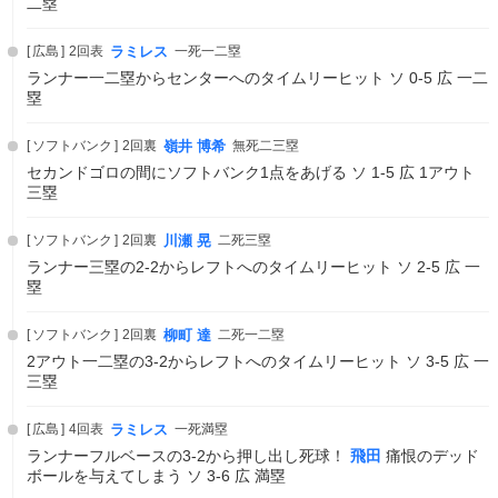
二塁
広島
2回表
ラミレス
一死一二塁
ランナー一二塁からセンターへのタイムリーヒット ソ 0-5 広 一二
塁
ソフトバンク
2回裏
嶺井 博希
無死二三塁
セカンドゴロの間にソフトバンク1点をあげる ソ 1-5 広 1アウト
三塁
ソフトバンク
2回裏
川瀬 晃
二死三塁
ランナー三塁の2-2からレフトへのタイムリーヒット ソ 2-5 広 一
塁
ソフトバンク
2回裏
柳町 達
二死一二塁
2アウト一二塁の3-2からレフトへのタイムリーヒット ソ 3-5 広 一
三塁
広島
4回表
ラミレス
一死満塁
ランナーフルベースの3-2から押し出し死球！
飛田
痛恨のデッド
ボールを与えてしまう ソ 3-6 広 満塁