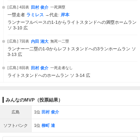
広島
4回表
田村 俊介
一死満塁
一塁走者
ラミレス
→代走:
岸本
ランナーフルベースの1-1からライトスタンドへの満塁ホームラン
ソ 3-10 広
広島
7回表
内田 湘大
無死一二塁
ランナー一二塁の1-0からレフトスタンドへの3ランホームラン ソ
3-13 広
広島
8回表
田村 俊介
一死走者なし
ライトスタンドへのホームラン ソ 3-14 広
みんなのMVP（投票結果）
広島
1位
田村 俊介
ソフトバンク
1位
柳町 達