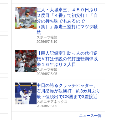
巨人・大城卓三、４５０日ぶり
２度目「４番」で初安打！「自
分の持ち味でもあるので
（笑）」激走三塁打にマツダ騒
然
スポーツ報知
2026/8/7 5:10
【巨人記録室】助っ人の代打逆
転Ｖ打は伝説の代打逆転満弾以
来１６年ぶり２人目
スポーツ報知
2026/8/7 5:05
中日の誇るクラッチヒッター、
石川昂弥が決勝打 約3カ月ぶり
最下位脱出でCS圏まで3差接近
スポニチアネックス
2026/8/7 5:05
ニュース一覧