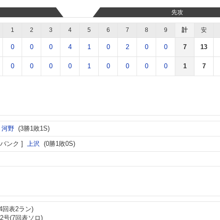
先攻
1
2
3
4
5
6
7
8
9
計
安
0
0
0
4
1
0
2
0
0
7
13
0
0
0
0
1
0
0
0
0
1
7
河野
(3勝1敗1S)
バンク
上沢
(0勝1敗0S)
4回表2ラン)
2号(7回表ソロ)