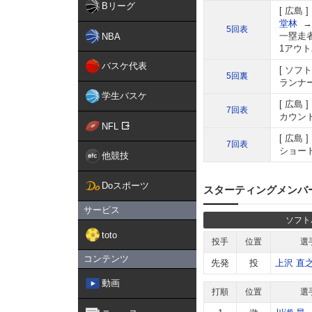
Bリーグ
広島
堂林
→
5回表
一塁走
NBA
1アウト
バスケ代表
ソフト
5回裏
ランナー
学生バスケ
広島
7回表
カウント
NFL
広島
7回表
ショート
他競技
Doスポーツ
スターティングメンバ
サービス
ソフト
toto
投手
位置
選
コンテンツ
先発
投
上沢 直
動画
打順
位置
選