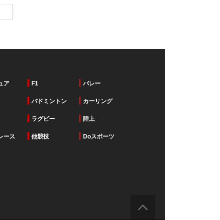
ュア
F1
バレー
バドミントン
カーリング
ラグビー
陸上
レース
他競技
Doスポーツ