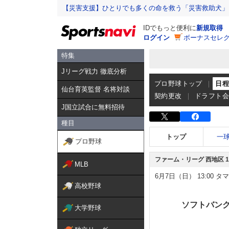
【災害支援】ひとりでも多くの命を救う「災害救助犬」
IDでもっと便利に
新規取得
ログイン
ボーナスセレク
特集
Jリーグ戦力 徹底分析
プロ野球トップ
日
仙台育英監督 名将対談
契約更改
ドラフト
J国立試合に無料招待
種目
トップ
一
プロ野球
ファーム・リーグ 西地区 1
MLB
6月7日（日）
13:00
タマ
高校野球
ソフトバン
大学野球