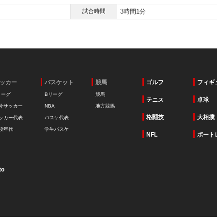
試合時間
3時間1分
ッカー
バスケット
競馬
ゴルフ
フィギ
リーグ
Bリーグ
競馬
テニス
卓球
外サッカー
NBA
地方競馬
格闘技
大相撲
ッカー代表
バスケ代表
校年代
学生バスケ
NFL
ボート
to