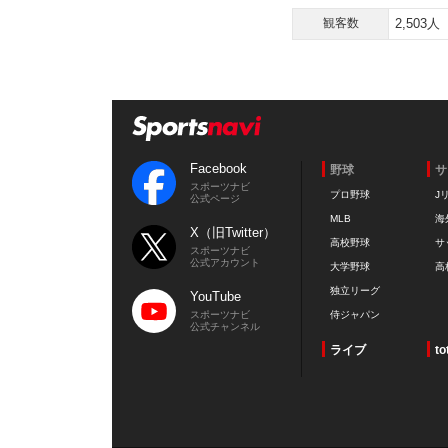
観客数
2,503人
Facebook
野球
サ
スポーツナビ
プロ野球
J
公式ページ
MLB
海
X（旧Twitter）
高校野球
サ
スポーツナビ
公式アカウント
大学野球
高
独立リーグ
YouTube
スポーツナビ
侍ジャパン
公式チャンネル
ライブ
to