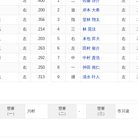
左
.400
1
二
佐藤 啓介
左
.
右
.200
2
遊
岸本 大希
左
.
大
左
.356
3
指
堂林 翔太
右
.
高
右
.214
4
三
林 晃汰
左
.
人
左
.203
5
右
末包 昇大
右
.
真
左
.263
6
左
田村 俊介
左
.
康
左
.292
7
中
中村 貴浩
左
.
右
.250
8
一
仲田 侑仁
右
.
也
左
.313
9
捕
清水 叶人
左
.
塁審
塁審
塁審
川村
-
市川凌
（一）
（二）
（三）