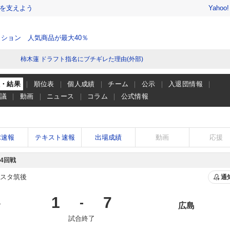
を支えよう
Yahoo
ション 人気商品が最大40％
柿木蓮 ドラフト指名にブチギレた理由(外部)
程・結果
順位表
個人成績
チーム
公示
入退団情報
会議
動画
ニュース
コラム
公式情報
球速報
テキスト速報
出場成績
動画
応援
4回戦
スタ筑後
通
1
7
-
ク
広島
試合終了