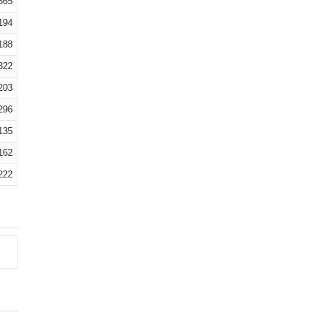
365
194
188
322
203
296
135
162
222