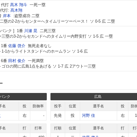
代打
髙木 翔斗
一死一塁
代打:
髙木翔
者
岸本
:盗塁成功 二塁
二塁の2-2からセンターへタイムリーツーベース！ ソ 0-5 広 二塁
バンク
1番
川瀬 晃
二死三塁
三塁の3-2からセカンドへのタイムリー内野安打 ソ 1-5 広 一塁
1番
佐藤 啓介
無死走者なし
1-1からライトスタンドへのホームラン ソ 1-6 広
6番
田村 俊介
一死満塁
ゴロの間に広島1点をあげる ソ 1-7 広 2アウト一三塁
ー
バンク
広島
手名
投
防御率
投手
位置
選手名
投
防
之
右
-
先発
投
河野 佳
右
1
手名
打
打率
打順
位置
選手名
打
打