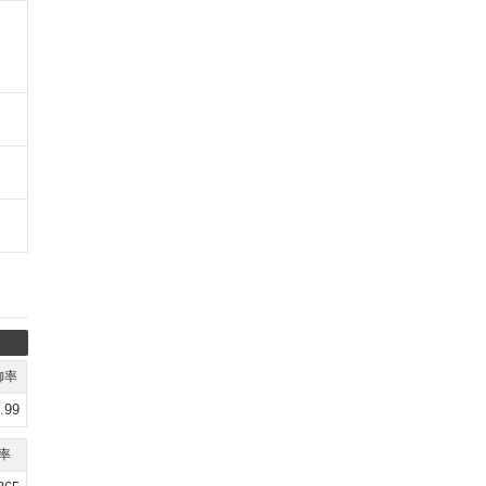
御率
.99
率