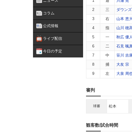
ニュース
1
遊
川瀬 晃
2
三
ダウンズ
コラム
3
右
山本 恵
公式情報
4
指
山川 穂
5
一
秋広 優
ライブ配信
6
二
石見 颯
今日の予定
7
中
笹川 吉
8
捕
大友 宗
9
左
大泉 周
審判
球審
松本
観客数/試合時間