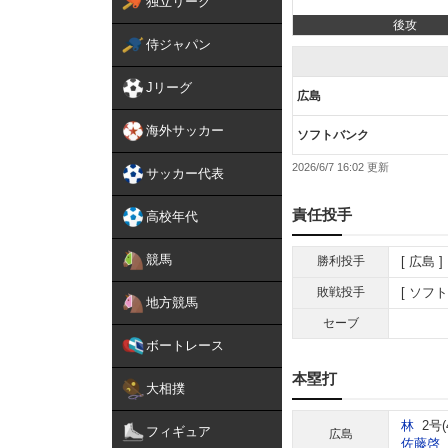
独立リーグ
後攻
侍ジャパン
Jリーグ
広島
海外サッカー
ソフトバンク
2026/6/7 16:02
サッカー代表
責任投手
高校年代
競馬
勝利投手
広島
敗戦投手
ソフト
地方競馬
セーブ
ボートレース
本塁打
大相撲
林
2号(
フィギュア
広島
佐藤啓