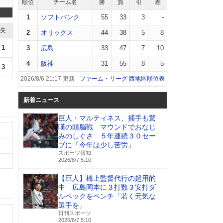
順位
チーム名
勝
負
引
差
1
ソフトバンク
55
33
3
-
失
2
オリックス
44
38
5
8
1
3
広島
33
47
7
10
4
阪神
31
55
8
5
3
2026/8/6 21:17 更新
ファーム・リーグ 西地区順位表
新着ニュース
巨人・マルティネス、捕手も驚
嘆の頭脳戦 マウンドでおなじ
みのしぐさ ５年連続３０セー
ブに「今年は少し苦労」
スポーツ報知
2026/8/7 5:10
【巨人】橋上監督代行の起用的
中 広島岡本に３打数３安打ダ
ルベックをベンチ「若く元気な
選手を」
日刊スポーツ
2026/8/7 5:10