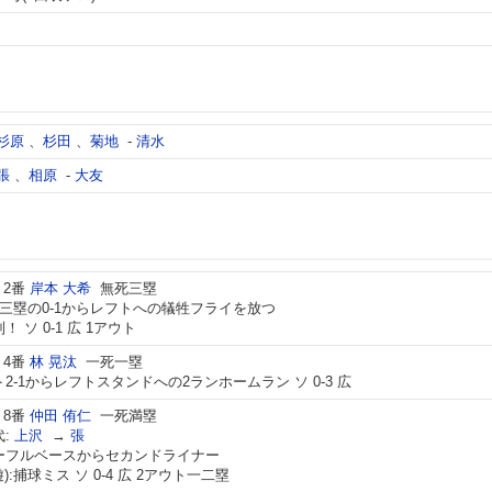
杉原
、
杉田
、
菊地
-
清水
張
、
相原
-
大友
2番
岸本 大希
無死三塁
ト三塁の0-1からレフトへの犠牲フライを放つ
！ ソ 0-1 広 1アウト
4番
林 晃汰
一死一塁
2-1からレフトスタンドへの2ランホームラン ソ 0-3 広
8番
仲田 侑仁
一死満塁
:
上沢
→
張
ーフルベースからセカンドライナー
遊):捕球ミス ソ 0-4 広 2アウト一二塁