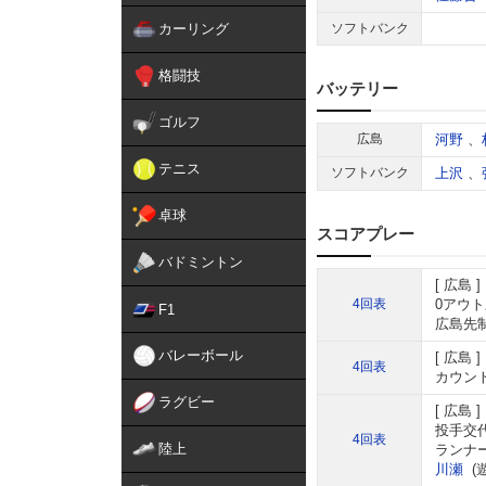
カーリング
ソフトバンク
格闘技
バッテリー
ゴルフ
広島
河野
、
テニス
ソフトバンク
上沢
、
卓球
スコアプレー
バドミントン
広島
4回表
0アウ
F1
広島先制
バレーボール
広島
4回表
カウント
ラグビー
広島
投手交代
4回表
陸上
ランナ
川瀬
(