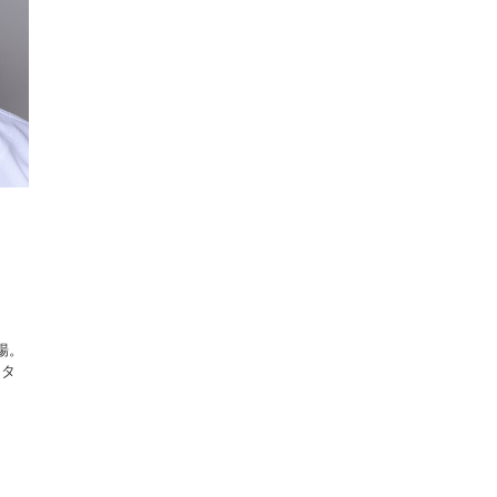
場。
ケタ