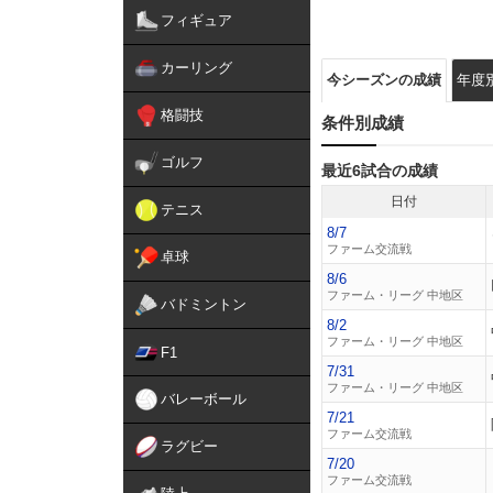
フィギュア
カーリング
今シーズンの成績
年度
格闘技
条件別成績
ゴルフ
最近6試合の成績
日付
テニス
8/7
ファーム交流戦
卓球
8/6
ファーム・リーグ 中地区
バドミントン
8/2
ファーム・リーグ 中地区
F1
7/31
ファーム・リーグ 中地区
バレーボール
7/21
ファーム交流戦
ラグビー
7/20
ファーム交流戦