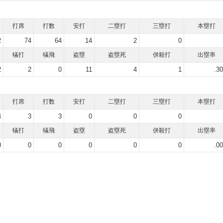
打席
打数
安打
二塁打
三塁打
本塁打
2
74
64
14
2
0
犠打
犠飛
盗塁
盗塁死
併殺打
出塁率
2
2
0
11
4
1
.3
打席
打数
安打
二塁打
三塁打
本塁打
4
3
3
0
0
0
犠打
犠飛
盗塁
盗塁死
併殺打
出塁率
0
0
0
0
0
0
.0