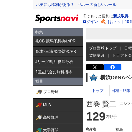
ハチにも権利がある？ ペルーの新しいルール
IDでもっと便利に
新規取得
ログイン
［おトク］10
特集
燕OB 競馬予想挑む/PR
プロ野球トップ
日
髙津×三浦 監督対談/PR
契約更改
ドラフト
Jリーグ戦力 徹底分析
J国立試合に無料招待
横浜DeNA
種目
トップ
日程・結果
プロ野球
西巻 賢二
（ニシマ
MLB
129
内野手
高校野球
出身地
福島
大学野球