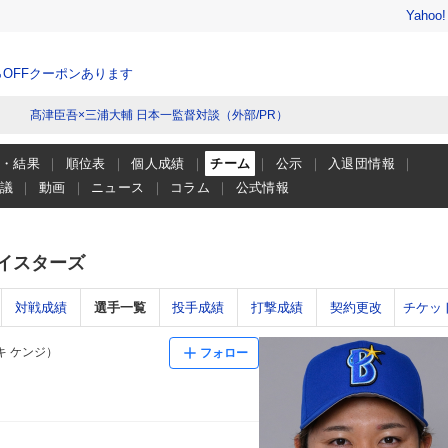
Yahoo
％OFFクーポンあります
髙津臣吾×三浦大輔 日本一監督対談（外部/PR）
程・結果
順位表
個人成績
チーム
公示
入退団情報
会議
動画
ニュース
コラム
公式情報
ベイスターズ
対戦成績
選手一覧
投手成績
打撃成績
契約更改
チケッ
キ ケンジ）
フォロー