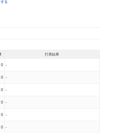
をする
球
打席結果
0
-
0
-
0
-
0
-
0
-
0
-