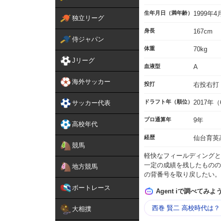
生年月日（満年齢）
1999年
独立リーグ
身長
167cm
侍ジャパン
体重
70kg
Jリーグ
血液型
A
海外サッカー
投打
右投右打
ドラフト年（順位）
2017年
サッカー代表
プロ通算年
9年
高校年代
経歴
仙台育英
競馬
軽快なフィールディングと
一定の成績を残したものの
地方競馬
の背番号を取り戻したい。
ボートレース
Agent iで調べてみよ
西巻 賢二 高校時代は？
大相撲