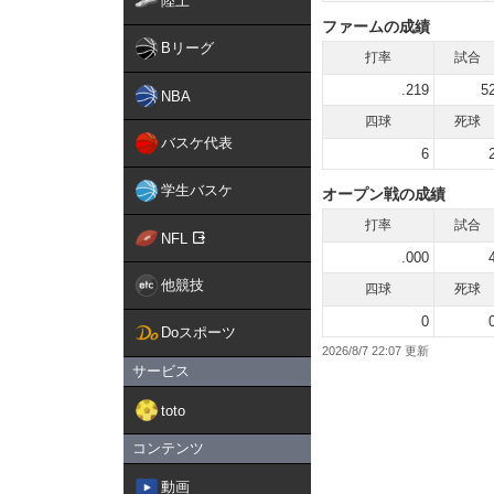
陸上
ファームの成績
Bリーグ
打率
試合
.219
5
NBA
四球
死球
バスケ代表
6
学生バスケ
オープン戦の成績
打率
試合
NFL
.000
他競技
四球
死球
0
Doスポーツ
2026/8/7 22:07
サービス
toto
コンテンツ
動画