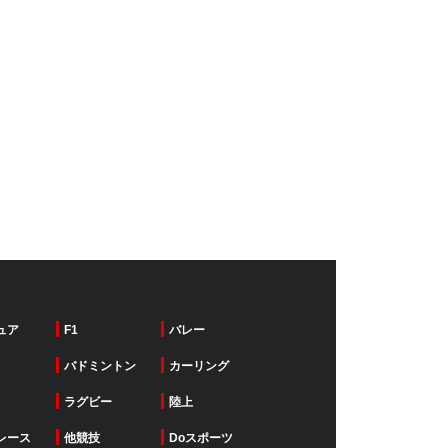
ュア
F1
バレー
バドミントン
カーリング
ラグビー
陸上
レース
他競技
Doスポーツ