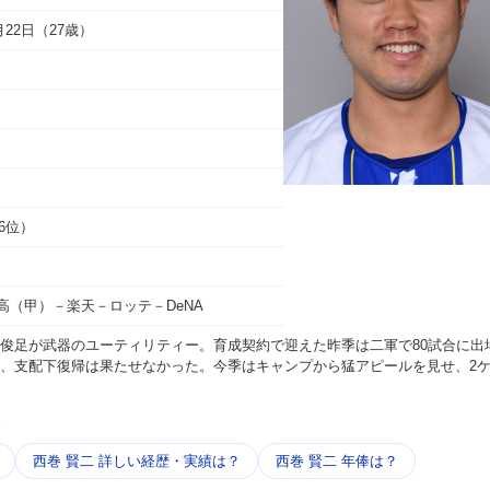
4月22日（27歳）
（6位）
高（甲）－楽天－ロッテ－DeNA
俊足が武器のユーティリティー。育成契約で迎えた昨季は二軍で80試合に出
、支配下復帰は果たせなかった。今季はキャンプから猛アピールを見せ、2
う
西巻 賢二 詳しい​経歴・​実績は？
西巻 賢二 年俸は？