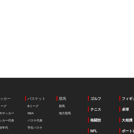
ッカー
バスケット
競馬
ゴルフ
フィギ
リーグ
Bリーグ
競馬
テニス
卓球
外サッカー
NBA
地方競馬
格闘技
大相撲
ッカー代表
バスケ代表
校年代
学生バスケ
NFL
ボート