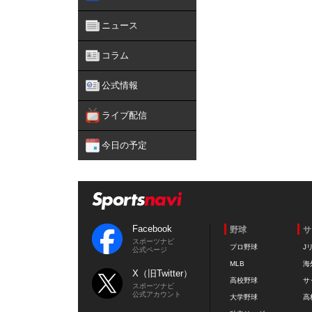
ニュース
コラム
公式情報
ライブ配信
今日の予定
Facebook
野球
サ
スポーツナビ
プロ野球
J
公式ページ
MLB
海
X（旧Twitter）
高校野球
サ
スポーツナビ
公式アカウント
大学野球
高