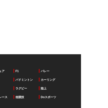
ュア
F1
バレー
バドミントン
カーリング
ラグビー
陸上
レース
他競技
Doスポーツ