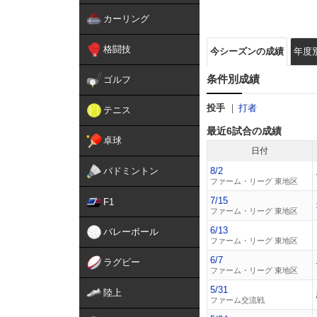
カーリング
格闘技
今シーズンの成績
年度
条件別成績
ゴルフ
投手
打者
テニス
最近6試合の成績
卓球
日付
バドミントン
8/2
ファーム・リーグ 東地区
7/15
F1
ファーム・リーグ 東地区
6/13
バレーボール
ファーム・リーグ 東地区
6/7
ラグビー
ファーム・リーグ 東地区
5/31
陸上
ファーム交流戦