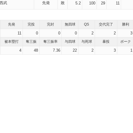
西武
先発
敗
5.2
100
29
11
先発
完投
完封
無四球
QS
交代完了
勝利
11
0
0
0
2
2
3
被本塁打
奪三振
奪三振率
与四球
与死球
暴投
ボーク
4
48
7.36
22
2
3
1