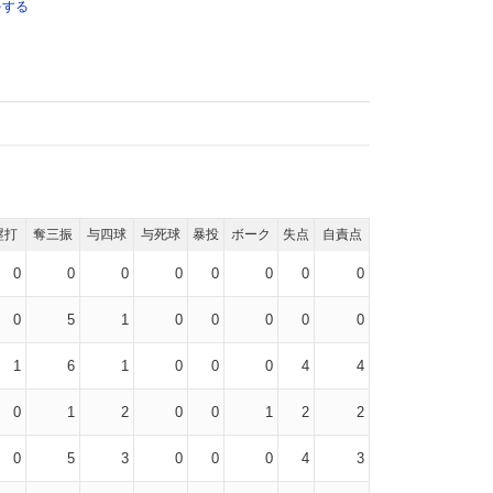
をする
塁打
奪三振
与四球
与死球
暴投
ボーク
失点
自責点
0
0
0
0
0
0
0
0
0
5
1
0
0
0
0
0
1
6
1
0
0
0
4
4
0
1
2
0
0
1
2
2
0
5
3
0
0
0
4
3