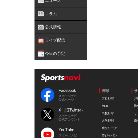
ニュース
コラム
公式情報
ライブ配信
今日の予定
Facebook
野球
サ
スポーツナビ
プロ野球
J
公式ページ
MLB
海
X（旧Twitter）
高校野球
サ
スポーツナビ
公式アカウント
大学野球
高
独立リーグ
YouTube
スポーツナビ
侍ジャパン