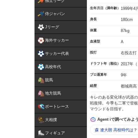
独立リーグ
生年月日（満年齢）
1999年
侍ジャパン
身長
180cm
Jリーグ
体重
87kg
海外サッカー
血液型
A
投打
右投左打
サッカー代表
ドラフト年（順位）
2017年
高校年代
プロ通算年
9年
競馬
経歴
都城商高
地方競馬
キレのある変化球が武器の
戦復帰。今季も二軍で登板
ボートレース
マウンドを目指す。
Agent iで調べてみよ
大相撲
森 遼大朗 高校時代は？
フィギュア