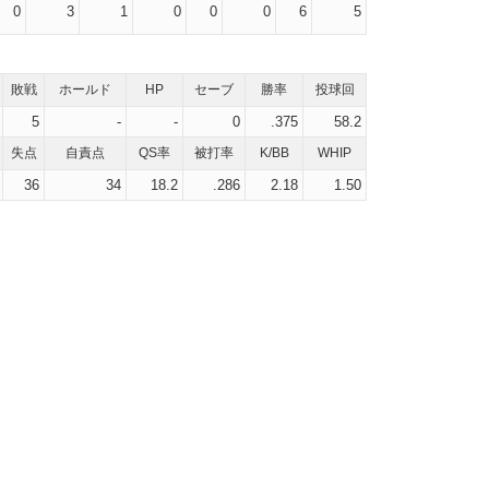
0
3
1
0
0
0
6
5
敗戦
ホールド
HP
セーブ
勝率
投球回
5
-
-
0
.375
58.2
失点
自責点
QS率
被打率
K/BB
WHIP
36
34
18.2
.286
2.18
1.50