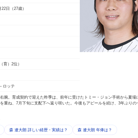
4月22日（27歳）
（（育）2位）
－ロッテ
右腕。育成契約で迎えた昨季は、前年に受けたトミー・ジョン手術から夏場
を重ね、7月下旬に支配下へ返り咲いた。今後もアピールを続け、3年ぶりの
う
森 遼大朗 詳しい​経歴・​実績は？
森 遼大朗 年俸は？