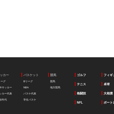
ッカー
バスケット
競馬
ゴルフ
フィギ
リーグ
Bリーグ
競馬
テニス
卓球
外サッカー
NBA
地方競馬
格闘技
大相撲
ッカー代表
バスケ代表
校年代
学生バスケ
NFL
ボート