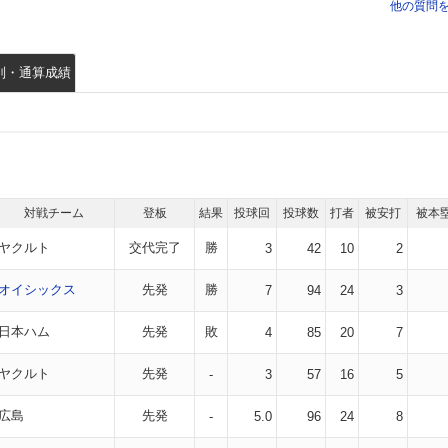
他の質問
別・通算成績
対戦チーム
登板
結果
投球回
投球数
打者
被安打
被本
ヤクルト
交代完了
勝
3
42
10
2
オイシックス
先発
勝
7
94
24
3
日本ハム
先発
敗
4
85
20
7
ヤクルト
先発
-
3
57
16
5
広島
先発
-
5.0
96
24
8