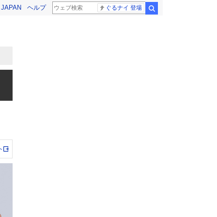
! JAPAN
ヘルプ
ぐるナイ 登場
検索
ト