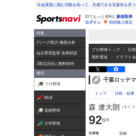
社会課題に挑む活動を知って、共感できる支援先を見つ
IDでもっと便利に
新規取得
ログイン
初回購入限定
特集
Jリーグ戦力 徹底分析
プロ野球トップ
日
仙台育英監督 名将対談
契約更改
ドラフト
J国立試合に無料招待
種目
千葉ロッテマ
プロ野球
トップ
日程・結果
MLB
森 遼大朗
（モリ 
高校野球
92
投手
大学野球
出身地
宮崎