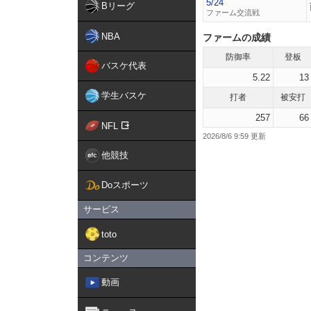
5/24
Bリーグ
ファーム交流戦
NBA
ファームの成績
防御率
登板
バスケ代表
5.22
13
学生バスケ
打者
被安打
257
66
NFL
2026/8/6 9:59
他競技
Doスポーツ
サービス
toto
コンテンツ
動画