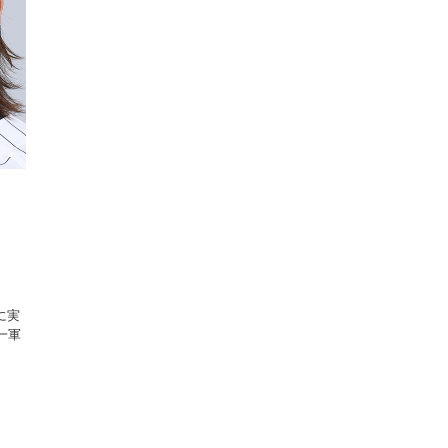
に実
一軍