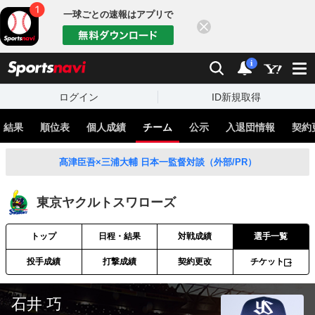
一球ごとの速報はアプリで
閉じる
sports
検索
通知
i
ログイン
ID新規取得
・結果
順位表
個人成績
チーム
公示
入退団情報
契約
髙津臣吾×三浦大輔 日本一監督対談（外部/PR）
東京ヤクルトスワローズ
トップ
日程・結果
対戦成績
選手一覧
投手成績
打撃成績
契約更改
チケット
石井 巧