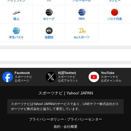
F1
バドミントン
バレーボール
ラグビー
NBA
陸上
Bリーグ
バスケ代表
学生バスケ
他競技
Doスポーツ
Facebook
X(旧Twitter)
YouTube
スポーツナビ
スポーツナビ
スポーツナビ
公式ページ
公式アカウント
公式チャンネル
スポーツナビ
Yahoo! JAPAN
スポーツナビはYahoo! JAPANのサービスであり、LINEヤフー株式会社がス
ポーツナビ株式会社と協力して運営しています。
プライバシーポリシー
プライバシーセンター
規約
会社概要