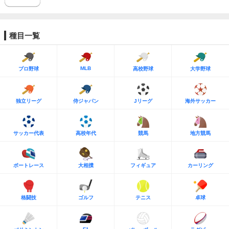
種目一覧
MLB
プロ野球
高校野球
大学野球
独立リーグ
侍ジャパン
Jリーグ
海外サッカー
サッカー代表
高校年代
競馬
地方競馬
ボートレース
大相撲
フィギュア
カーリング
格闘技
ゴルフ
テニス
卓球