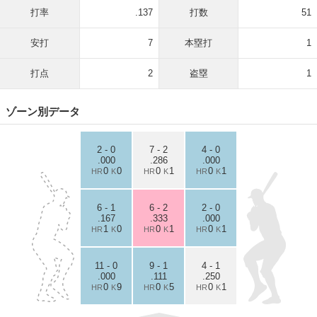
打率
.137
打数
51
安打
7
本塁打
1
打点
2
盗塁
1
ゾーン別データ
2 - 0
7 - 2
4 - 0
.000
.286
.000
0
0
0
1
0
1
HR
K
HR
K
HR
K
6 - 1
6 - 2
2 - 0
.167
.333
.000
1
0
0
1
0
1
HR
K
HR
K
HR
K
11 - 0
9 - 1
4 - 1
.000
.111
.250
0
9
0
5
0
1
HR
K
HR
K
HR
K