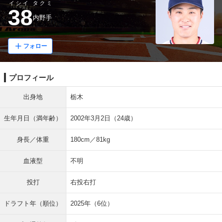
イシイ タクミ
38
内野手
フォロー
プロフィール
出身地
栃木
生年月日（満年齢）
2002年3月2日（24歳）
身長／体重
180cm／81kg
血液型
不明
投打
右投右打
ドラフト年（順位）
2025年（6位）