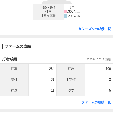
打率
打数 - 安打
打率
.300以上
本塁打 三振
.200未満
今シーズンの成績一覧
ファームの成績
打者成績
2026/8/10 7:17
打率
.284
打数
109
安打
31
本塁打
2
打点
11
盗塁
5
ファームの成績一覧