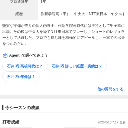
プロ通算年
1年
経歴
作新学院高（甲）－中央大－NTT東日本－ヤクルト
堅実な守備が売りの新人内野手。作新学院高時代には主将として甲子園に
出場。その後は中央大を経てNTT東日本でプレーし、ショートのレギュラ
ーとして活躍した。プロでも持ち味を積極的にアピールし、一軍での出番
をつかみたい。
Agent iで調べてみよう
石井 巧 高校時代は？
石井 巧 詳しい​経歴・​実績は？
石井 巧 年俸は？
他の質問をする
今シーズンの成績
打者成績
2026/8/10 7:17