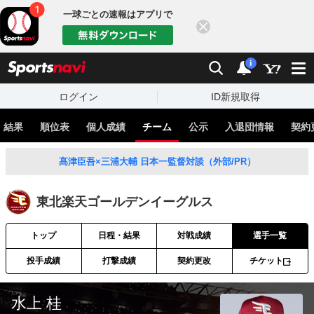
一球ごとの速報はアプリで
閉じる
sports
検索
通知
i
ログイン
ID新規取得
・結果
順位表
個人成績
チーム
公示
入退団情報
契約
髙津臣吾×三浦大輔 日本一監督対談（外部/PR）
東北楽天ゴールデンイーグルス
トップ
日程・結果
対戦成績
選手一覧
投手成績
打撃成績
契約更改
チケット
水上 桂