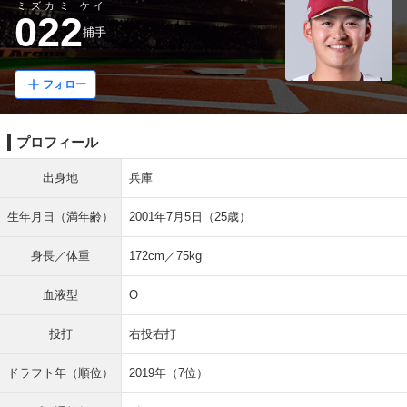
ミズカミ ケイ
022
捕手
フォロー
プロフィール
出身地
兵庫
生年月日（満年齢）
2001年7月5日（25歳）
身長／体重
172cm／75kg
血液型
O
投打
右投右打
ドラフト年（順位）
2019年（7位）