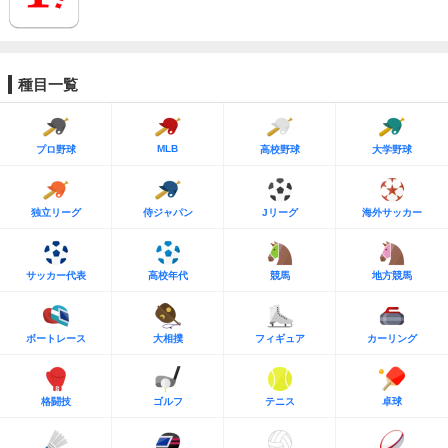
種目一覧
MLB
プロ野球
高校野球
大学野球
独立リーグ
侍ジャパン
Jリーグ
海外サッカー
サッカー代表
高校年代
競馬
地方競馬
ボートレース
大相撲
フィギュア
カーリング
格闘技
ゴルフ
テニス
卓球