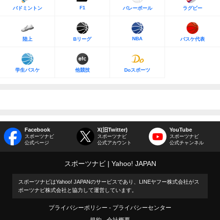
F1
バドミントン
バレーボール
ラグビー
NBA
陸上
Bリーグ
バスケ代表
学生バスケ
他競技
Doスポーツ
Facebook
X(旧Twitter)
YouTube
スポーツナビ
スポーツナビ
スポーツナビ
公式ページ
公式アカウント
公式チャンネル
スポーツナビ
Yahoo! JAPAN
スポーツナビはYahoo! JAPANのサービスであり、LINEヤフー株式会社がス
ポーツナビ株式会社と協力して運営しています。
プライバシーポリシー
プライバシーセンター