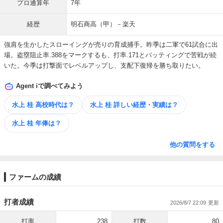
プロ通算年
7年
経歴
明石商高（甲）－楽天
強肩を生かしたスローイングが売りの育成捕手。昨季は二軍で61試合に出
場。盗塁阻止率.388をマークするも、打率.171とバッティングで苦戦が続
いた。今季は打撃面でレベルアップし、支配下復帰を勝ち取りたい。
Agent iで調べてみよう
水上 桂 高校時代は？
水上 桂 詳しい​経歴・​実績は？
水上 桂 年俸は？
他の質問をする
ファームの成績
打者成績
2026/8/7 22:09
打率
.238
打数
80