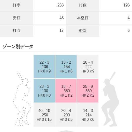
打率
.233
打数
193
安打
45
本塁打
4
打点
17
盗塁
6
ゾーン別データ
22 - 3
13 - 2
18 - 4
.136
.154
.222
0
9
1
6
0
9
HR
K
HR
K
HR
K
23 - 3
18 - 7
25 - 9
.130
.389
.360
0
8
1
2
2
2
HR
K
HR
K
HR
K
40 - 10
20 - 4
14 - 3
.250
.200
.214
0
15
0
5
0
6
HR
K
HR
K
HR
K