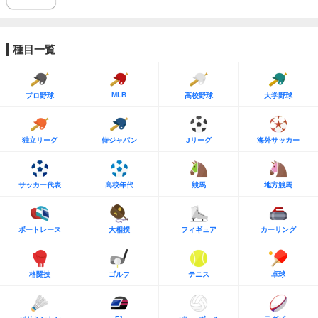
種目一覧
MLB
プロ野球
高校野球
大学野球
独立リーグ
侍ジャパン
Jリーグ
海外サッカー
サッカー代表
高校年代
競馬
地方競馬
ボートレース
大相撲
フィギュア
カーリング
格闘技
ゴルフ
テニス
卓球