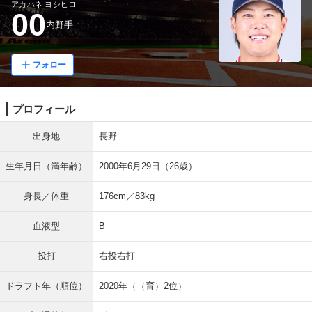
アカハネ ヨシヒロ
00
内野手
フォロー
プロフィール
出身地
長野
生年月日（満年齢）
2000年6月29日（26歳）
身長／体重
176cm／83kg
血液型
B
投打
右投右打
ドラフト年（順位）
2020年（（育）2位）