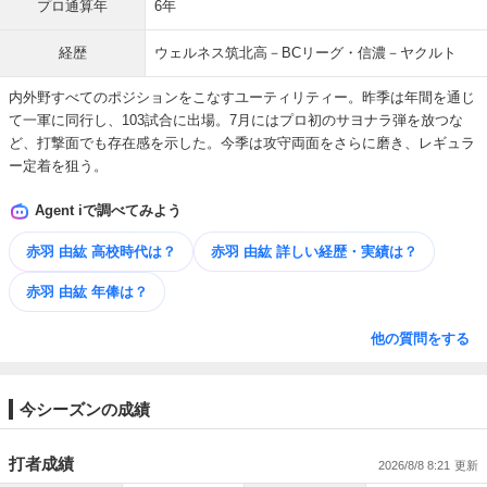
プロ通算年
6年
経歴
ウェルネス筑北高－BCリーグ・信濃－ヤクルト
内外野すべてのポジションをこなすユーティリティー。昨季は年間を通じ
て一軍に同行し、103試合に出場。7月にはプロ初のサヨナラ弾を放つな
ど、打撃面でも存在感を示した。今季は攻守両面をさらに磨き、レギュラ
ー定着を狙う。
Agent iで調べてみよう
赤羽 由紘 高校時代は？
赤羽 由紘 詳しい​経歴・​実績は？
赤羽 由紘 年俸は？
他の質問をする
今シーズンの成績
打者成績
2026/8/8 8:21