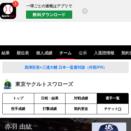
一球ごとの速報はアプリで
閉じる
・結果
順位表
個人成績
チーム
公示
入退団情報
契約
髙津臣吾×三浦大輔 日本一監督対談（外部/PR）
東京ヤクルトスワローズ
トップ
日程・結果
対戦成績
選手一覧
投手成績
打撃成績
契約更改
チケット
赤羽 由紘