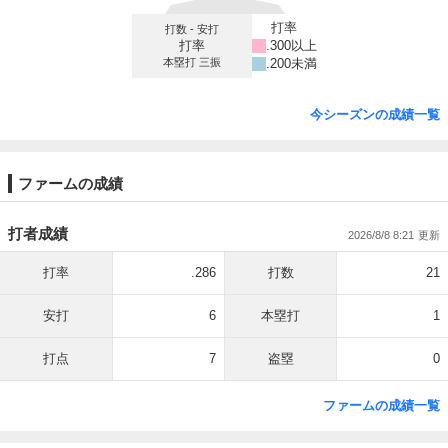
打率
打数 - 安打
打率
.300以上
本塁打 三振
.200未満
今シーズンの成績一覧
ファームの成績
打者成績
2026/8/8 8:21
打率
.286
打数
21
安打
6
本塁打
1
打点
7
盗塁
0
ファームの成績一覧