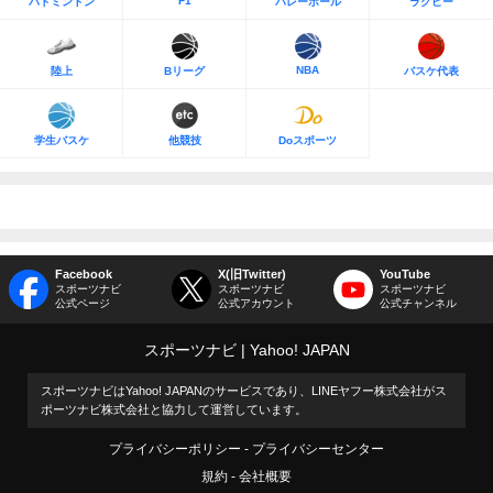
F1
バドミントン
バレーボール
ラグビー
NBA
陸上
Bリーグ
バスケ代表
学生バスケ
他競技
Doスポーツ
Facebook
X(旧Twitter)
YouTube
スポーツナビ
スポーツナビ
スポーツナビ
公式ページ
公式アカウント
公式チャンネル
スポーツナビ
Yahoo! JAPAN
スポーツナビはYahoo! JAPANのサービスであり、LINEヤフー株式会社がス
ポーツナビ株式会社と協力して運営しています。
プライバシーポリシー
プライバシーセンター
規約
会社概要