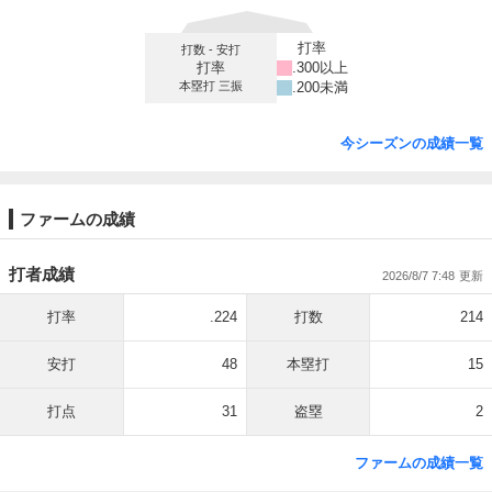
打率
打数 - 安打
打率
.300以上
本塁打 三振
.200未満
今シーズンの成績一覧
ファームの成績
打者成績
2026/8/7 7:48
打率
.224
打数
214
安打
48
本塁打
15
打点
31
盗塁
2
ファームの成績一覧