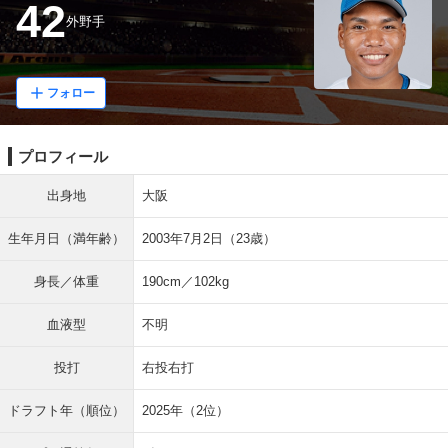
42
外野手
フォロー
プロフィール
出身地
大阪
生年月日（満年齢）
2003年7月2日（23歳）
身長／体重
190cm／102kg
血液型
不明
投打
右投右打
ドラフト年（順位）
2025年（2位）