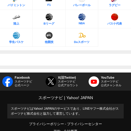
F1
バドミントン
バレーボール
ラグビー
NBA
陸上
Bリーグ
バスケ代表
学生バスケ
他競技
Doスポーツ
Facebook
X(旧Twitter)
YouTube
スポーツナビ
スポーツナビ
スポーツナビ
公式ページ
公式アカウント
公式チャンネル
スポーツナビ
Yahoo! JAPAN
スポーツナビはYahoo! JAPANのサービスであり、LINEヤフー株式会社がス
ポーツナビ株式会社と協力して運営しています。
プライバシーポリシー
プライバシーセンター