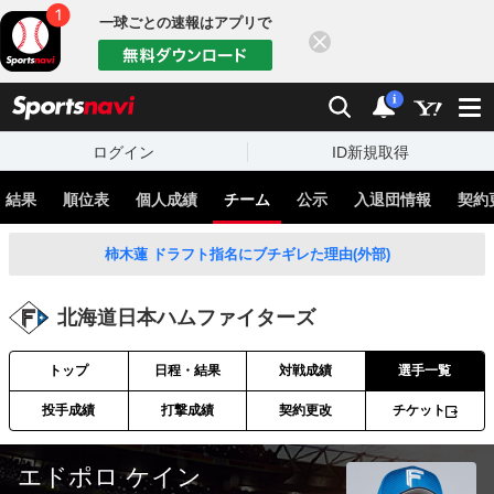
一球ごとの速報はアプリで
閉じる
sports
検索
通知
i
ログイン
ID新規取得
・結果
順位表
個人成績
チーム
公示
入退団情報
契約
柿木蓮 ドラフト指名にブチギレた理由(外部)
北海道日本ハムファイターズ
トップ
日程・結果
対戦成績
選手一覧
投手成績
打撃成績
契約更改
チケット
エドポロ ケイン