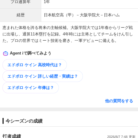
プロ通算年
1年
経歴
日本航空高（甲）－大阪学院大－日本ハム
恵まれた体格を誇る将来の主軸候補。大阪学院大では1年春からリーグ戦
に出場し、通算11本塁打を記録。4年時には主将としてチームをけん引し
た。プロの世界ではミート技術を磨き、一軍デビューに備える。
Agent iで調べてみよう
エドポロ ケイン 高校時代は？
エドポロ ケイン 詳しい​経歴・​実績は？
エドポロ ケイン 年俸は？
他の質問をする
今シーズンの成績
打者成績
2026/8/7 7:48