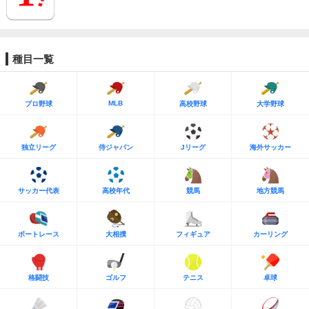
種目一覧
MLB
プロ野球
高校野球
大学野球
独立リーグ
侍ジャパン
Jリーグ
海外サッカー
サッカー代表
高校年代
競馬
地方競馬
ボートレース
大相撲
フィギュア
カーリング
格闘技
ゴルフ
テニス
卓球