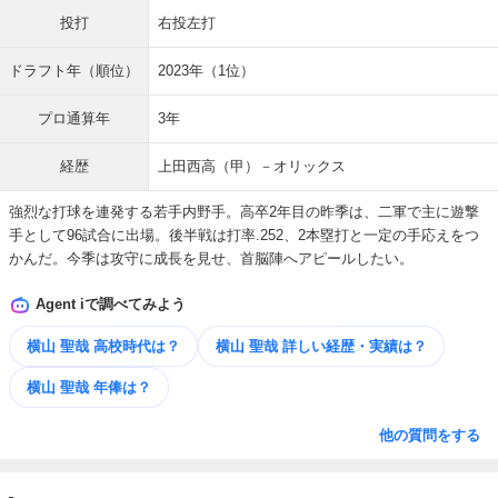
投打
右投左打
ドラフト年（順位）
2023年（1位）
プロ通算年
3年
経歴
上田西高（甲）－オリックス
強烈な打球を連発する若手内野手。高卒2年目の昨季は、二軍で主に遊撃
手として96試合に出場。後半戦は打率.252、2本塁打と一定の手応えをつ
かんだ。今季は攻守に成長を見せ、首脳陣へアピールしたい。
Agent iで調べてみよう
横山 聖哉 高校時代は？
横山 聖哉 詳しい​経歴・​実績は？
横山 聖哉 年俸は？
他の質問をする