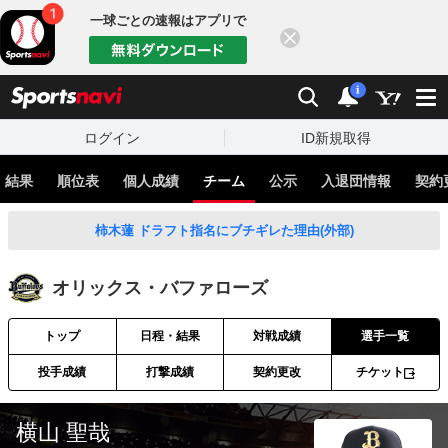
一球ごとの速報はアプリで
閉じる
sports
検索
通知
i
ログイン
ID新規取得
・結果
順位表
個人成績
チーム
公示
入退団情報
契約
柿木蓮 ドラフト指名にブチギレた理由(外部)
オリックス・バファローズ
トップ
日程・結果
対戦成績
選手一覧
投手成績
打撃成績
契約更改
チケット
横山 聖哉