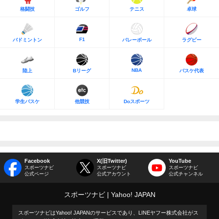
格闘技
ゴルフ
テニス
卓球
F1
バドミントン
バレーボール
ラグビー
NBA
陸上
Bリーグ
バスケ代表
学生バスケ
他競技
Doスポーツ
Facebook
X(旧Twitter)
YouTube
スポーツナビ
スポーツナビ
スポーツナビ
公式ページ
公式アカウント
公式チャンネル
スポーツナビ
Yahoo! JAPAN
スポーツナビはYahoo! JAPANのサービスであり、LINEヤフー株式会社がス