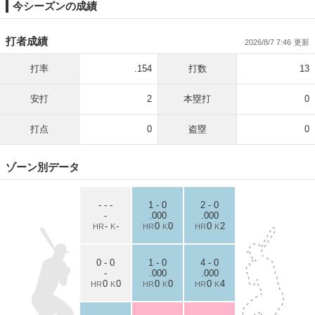
今シーズンの成績
打者成績
2026/8/7 7:46
打率
.154
打数
13
安打
2
本塁打
0
打点
0
盗塁
0
ゾーン別データ
- - -
1 - 0
2 - 0
-
.000
.000
-
-
0
0
0
2
HR
K
HR
K
HR
K
0 - 0
1 - 0
4 - 0
-
.000
.000
0
0
0
0
0
4
HR
K
HR
K
HR
K