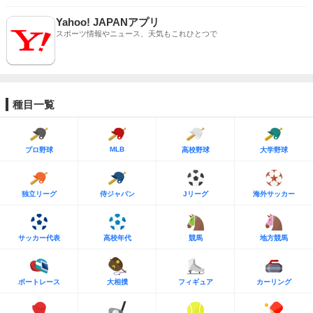
Yahoo! JAPANアプリ
スポーツ情報やニュース、天気もこれひとつで
種目一覧
MLB
プロ野球
高校野球
大学野球
独立リーグ
侍ジャパン
Jリーグ
海外サッカー
サッカー代表
高校年代
競馬
地方競馬
ボートレース
大相撲
フィギュア
カーリング