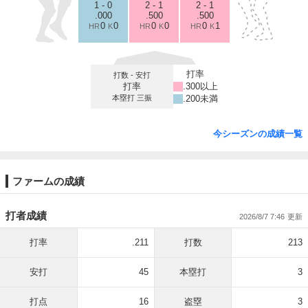
1 - 0
2 - 1
2 - 1
.000
.500
.500
0
0
0
0
0
1
HR
K
HR
K
HR
K
打率
打数 - 安打
打率
.300以上
本塁打 三振
.200未満
今シーズンの成績一覧
ファームの成績
打者成績
2026/8/7 7:46
打率
.211
打数
213
安打
45
本塁打
3
打点
16
盗塁
3