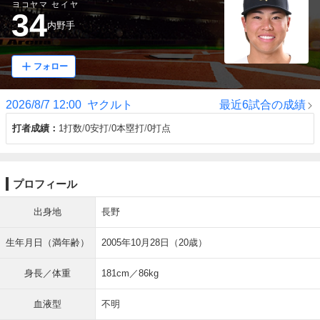
ヨコヤマ セイヤ
34
内野手
フォロー
2026/8/7 12:00
ヤクルト
最近6試合の成績
打者成績
1打数
0安打
0本塁打
0打点
プロフィール
出身地
長野
生年月日（満年齢）
2005年10月28日（20歳）
身長／体重
181cm／86kg
血液型
不明