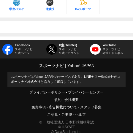
学生バスケ
他競技
Doスポーツ
Facebook
X(旧Twitter)
YouTube
スポーツナビ
スポーツナビ
スポーツナビ
公式ページ
公式アカウント
公式チャンネル
スポーツナビ
Yahoo! JAPAN
スポーツナビはYahoo! JAPANのサービスであり、LINEヤフー株式会社がス
ポーツナビ株式会社と協力して運営しています。
プライバシーポリシー
プライバシーセンター
規約
会社概要
免責事項
広告掲載について
スタッフ募集
ご意見・ご要望
ヘルプ
© 一般社団法人 日本野球機構承認
© HAYATE
© DataStadium Inc.