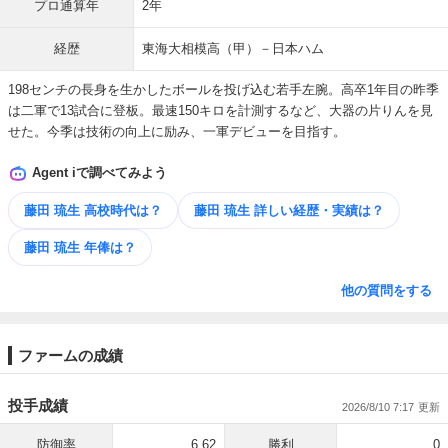
プロ通算年
2年
経歴
東海大相模高（甲）－日本ハム
198センチの長身を生かしたボールを投げ込む若手左腕。高卒1年目の昨季
は二軍で13試合に登板。最速150キロを計測するなど、大器の片りんを見
せた。今季は技術の向上に励み、一軍デビューを目指す。
Agent iで調べてみよう
藤田 琉生 高校時代は？
藤田 琉生 詳しい​経歴・​実績は？
藤田 琉生 年俸は？
他の質問をする
ファームの成績
投手成績
2026/8/10 7:17
防御率
6.62
勝利
0