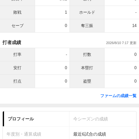
敗戦
1
ホールド
-
セーブ
0
奪三振
14
打者成績
2026/8/10 7:17
打率
-
打数
0
安打
0
本塁打
0
打点
0
盗塁
0
ファームの成績一覧
プロフィール
今シーズンの成績
年度別・通算成績
最近6試合の成績