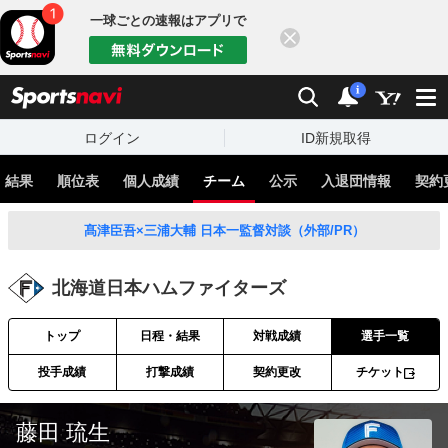
一球ごとの速報はアプリで
閉じる
sports
検索
通知
i
ログイン
ID新規取得
・結果
順位表
個人成績
チーム
公示
入退団情報
契約
髙津臣吾×三浦大輔 日本一監督対談（外部/PR）
北海道日本ハムファイターズ
トップ
日程・結果
対戦成績
選手一覧
投手成績
打撃成績
契約更改
チケット
藤田 琉生