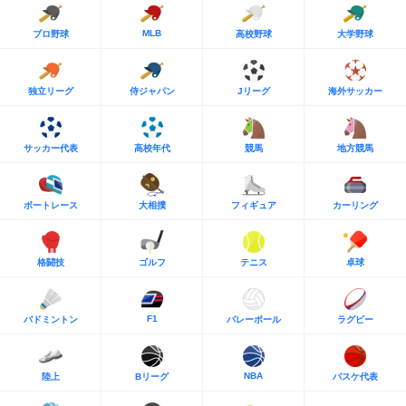
MLB
プロ野球
高校野球
大学野球
独立リーグ
侍ジャパン
Jリーグ
海外サッカー
サッカー代表
高校年代
競馬
地方競馬
ボートレース
大相撲
フィギュア
カーリング
格闘技
ゴルフ
テニス
卓球
F1
バドミントン
バレーボール
ラグビー
NBA
陸上
Bリーグ
バスケ代表