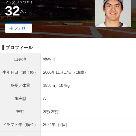
フジタ リュウセイ
32
投手
フォロー
プロフィール
出身地
神奈川
生年月日（満年齢）
2006年11月17日（19歳）
身長／体重
198cm／107kg
血液型
A
投打
左投左打
ドラフト年（順位）
2024年（2位）