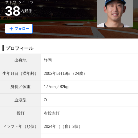
サトウ タイヨウ
38
内野手
フォロー
プロフィール
出身地
静岡
生年月日（満年齢）
2002年5月19日（24歳）
身長／体重
177cm／82kg
血液型
O
投打
右投左打
ドラフト年（順位）
2024年（（育）2位）