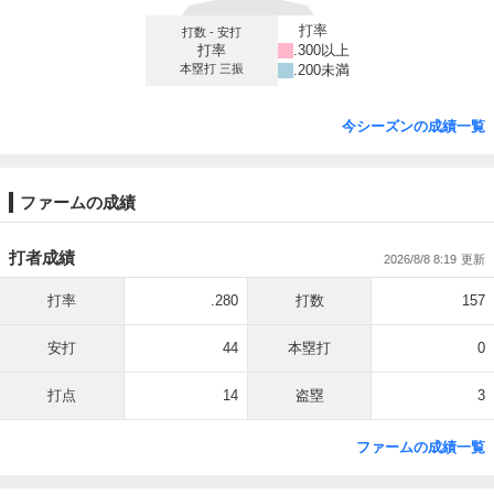
打率
打数 - 安打
打率
.300以上
本塁打 三振
.200未満
今シーズンの成績一覧
ファームの成績
打者成績
2026/8/8 8:19
打率
.280
打数
157
安打
44
本塁打
0
打点
14
盗塁
3
ファームの成績一覧