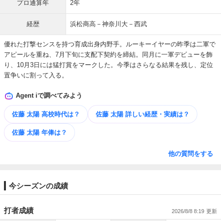
プロ通算年
2年
経歴
浜松商高－神奈川大－西武
優れた打撃センスを持つ育成出身内野手。ルーキーイヤーの昨季は二軍で
アピールを重ね、7月下旬に支配下契約を締結。同月に一軍デビューを飾
り、10月3日には猛打賞をマークした。今季はさらなる結果を残し、定位
置争いに割って入る。
Agent iで調べてみよう
佐藤 太陽 高校時代は？
佐藤 太陽 詳しい​経歴・​実績は？
佐藤 太陽 年俸は？
他の質問をする
今シーズンの成績
打者成績
2026/8/8 8:19