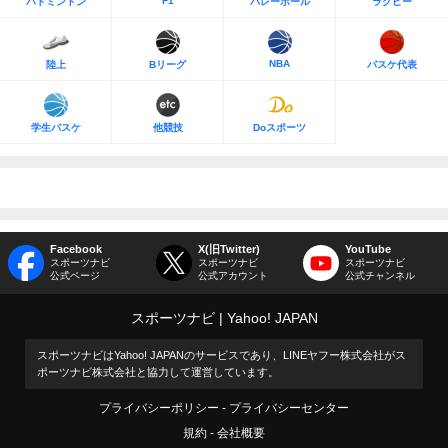
F1
バドミントン
バレーボール
ラグビー
NBA
陸上
Bリーグ
バスケ代表
学生バスケ
他競技
Doスポーツ
Facebook
X(旧Twitter)
YouTube
スポーツナビ
スポーツナビ
スポーツナビ
公式ページ
公式アカウント
公式チャンネル
スポーツナビ
Yahoo! JAPAN
スポーツナビはYahoo! JAPANのサービスであり、LINEヤフー株式会社がス
ポーツナビ株式会社と協力して運営しています。
プライバシーポリシー
プライバシーセンター
規約
会社概要