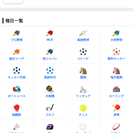
種目一覧
MLB
プロ野球
高校野球
大学野球
独立リーグ
侍ジャパン
Jリーグ
海外サッカー
サッカー代表
高校年代
競馬
地方競馬
ボートレース
大相撲
フィギュア
カーリング
格闘技
ゴルフ
テニス
卓球