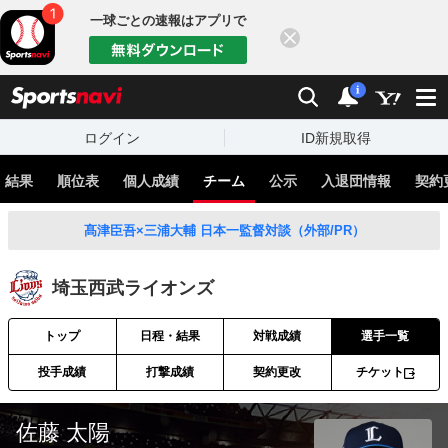
一球ごとの速報はアプリで
閉じる
sports
検索
通知
i
ログイン
ID新規取得
・結果
順位表
個人成績
チーム
公示
入退団情報
契約
髙津臣吾×三浦大輔 日本一監督対談（外部/PR）
埼玉西武ライオンズ
トップ
日程・結果
対戦成績
選手一覧
投手成績
打撃成績
契約更改
チケット
佐藤 太陽