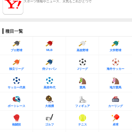
スポーツ情報やニュース、天気もこれひとつで
種目一覧
MLB
プロ野球
高校野球
大学野球
独立リーグ
侍ジャパン
Jリーグ
海外サッカー
サッカー代表
高校年代
競馬
地方競馬
ボートレース
大相撲
フィギュア
カーリング
格闘技
ゴルフ
テニス
卓球