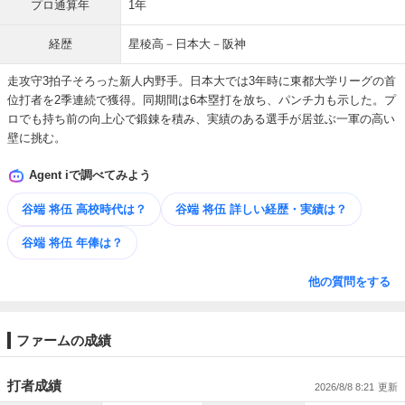
プロ通算年
1年
経歴
星稜高－日本大－阪神
走攻守3拍子そろった新人内野手。日本大では3年時に東都大学リーグの首
位打者を2季連続で獲得。同期間は6本塁打を放ち、パンチ力も示した。プ
ロでも持ち前の向上心で鍛錬を積み、実績のある選手が居並ぶ一軍の高い
壁に挑む。
Agent iで調べてみよう
谷端 将伍 高校時代は？
谷端 将伍 詳しい​経歴・​実績は？
谷端 将伍 年俸は？
他の質問をする
ファームの成績
打者成績
2026/8/8 8:21