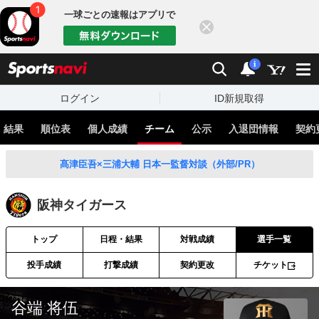
一球ごとの速報はアプリで
閉じる
sports
検索
通知
i
ログイン
ID新規取得
・結果
順位表
個人成績
チーム
公示
入退団情報
契約
髙津臣吾×三浦大輔 日本一監督対談（外部/PR）
阪神タイガース
トップ
日程・結果
対戦成績
選手一覧
投手成績
打撃成績
契約更改
チケット
谷端 将伍