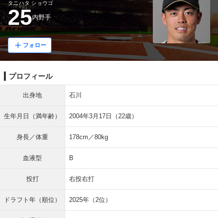
タニハタ ショウゴ
25
内野手
フォロー
プロフィール
出身地
石川
生年月日（満年齢）
2004年3月17日（22歳）
身長／体重
178cm／80kg
血液型
B
投打
右投右打
ドラフト年（順位）
2025年（2位）