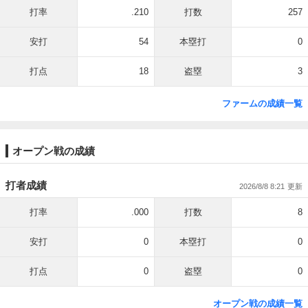
打率
.210
打数
257
安打
54
本塁打
0
打点
18
盗塁
3
ファームの成績一覧
オープン戦の成績
打者成績
2026/8/8 8:21
打率
.000
打数
8
安打
0
本塁打
0
打点
0
盗塁
0
オープン戦の成績一覧