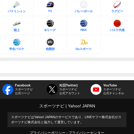
F1
バドミントン
バレーボール
ラグビー
NBA
陸上
Bリーグ
バスケ代表
学生バスケ
他競技
Doスポーツ
Facebook
X(旧Twitter)
YouTube
スポーツナビ
スポーツナビ
スポーツナビ
公式ページ
公式アカウント
公式チャンネル
スポーツナビ
Yahoo! JAPAN
スポーツナビはYahoo! JAPANのサービスであり、LINEヤフー株式会社がス
ポーツナビ株式会社と協力して運営しています。
プライバシーポリシー
プライバシーセンター