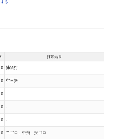
をする
球
打席結果
捕犠打
0
空三振
0
0
-
0
-
0
-
二ゴロ、中飛、投ゴロ
0