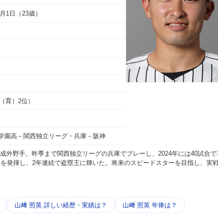
12月1日（23歳）
（（育）2位）
学園高－関西独立リーグ・兵庫－阪神
成外野手。昨季まで関西独立リーグの兵庫でプレーし、2024年には40試合で7
りを発揮し、2年連続で盗塁王に輝いた。将来のスピードスターを目指し、実
う
山﨑 照英 詳しい​経歴・​実績は？
山﨑 照英 年俸は？