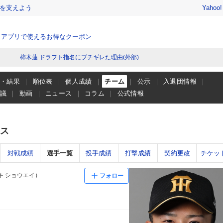
を支えよう
Yahoo
、アプリで使えるお得なクーポン
柿木蓮 ドラフト指名にブチギレた理由(外部)
程・結果
順位表
個人成績
チーム
公示
入退団情報
会議
動画
ニュース
コラム
公式情報
ス
対戦成績
選手一覧
投手成績
打撃成績
契約更改
チケッ
キ ショウエイ）
フォロー