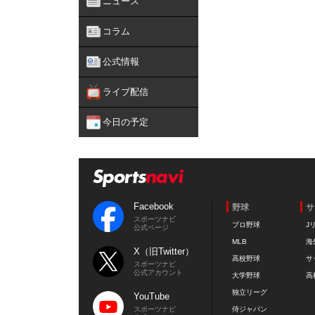
ニュース
コラム
公式情報
ライブ配信
今日の予定
Facebook
野球
サ
スポーツナビ
プロ野球
J
公式ページ
MLB
海
X（旧Twitter）
高校野球
サ
スポーツナビ
公式アカウント
大学野球
高
独立リーグ
YouTube
スポーツナビ
侍ジャパン