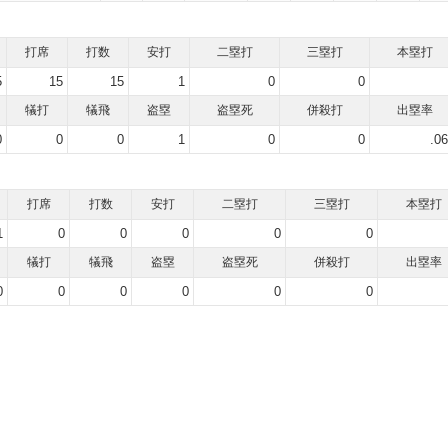
打席
打数
安打
二塁打
三塁打
本塁打
5
15
15
1
0
0
犠打
犠飛
盗塁
盗塁死
併殺打
出塁率
0
0
0
1
0
0
.0
打席
打数
安打
二塁打
三塁打
本塁打
1
0
0
0
0
0
犠打
犠飛
盗塁
盗塁死
併殺打
出塁率
0
0
0
0
0
0