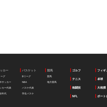
ッカー
バスケット
競馬
ゴルフ
フィギ
リーグ
Bリーグ
競馬
テニス
卓球
外サッカー
NBA
地方競馬
格闘技
大相撲
ッカー代表
バスケ代表
校年代
学生バスケ
NFL
ボート