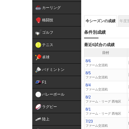
カーリング
格闘技
今シーズンの成績
年度
条件別成績
ゴルフ
最近6試合の成績
テニス
日付
卓球
8/6
ファーム交流戦
バドミントン
8/5
ファーム交流戦
F1
8/4
ファーム交流戦
バレーボール
8/2
ファーム・リーグ 西地区
ラグビー
8/1
ファーム・リーグ 西地区
陸上
7/23
ファーム交流戦