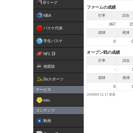
Bリーグ
ファームの成績
NBA
打率
試合
.067
1
バスケ代表
四球
死球
学生バスケ
0
オープン戦の成績
NFL
打率
試合
他競技
-
四球
死球
Doスポーツ
0
サービス
2026/8/6 21:17
toto
コンテンツ
動画