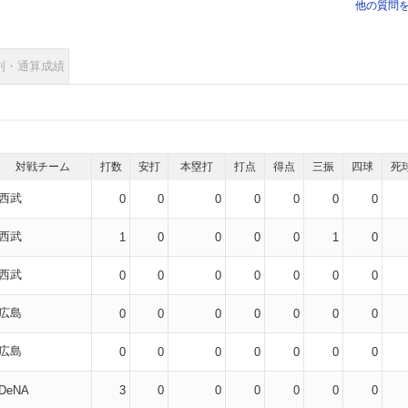
他の質問
別・通算成績
対戦チーム
打数
安打
本塁打
打点
得点
三振
四球
死
西武
0
0
0
0
0
0
0
西武
1
0
0
0
0
1
0
西武
0
0
0
0
0
0
0
広島
0
0
0
0
0
0
0
広島
0
0
0
0
0
0
0
DeNA
3
0
0
0
0
0
0