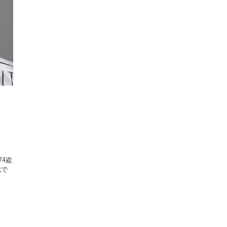
4盗
戦で