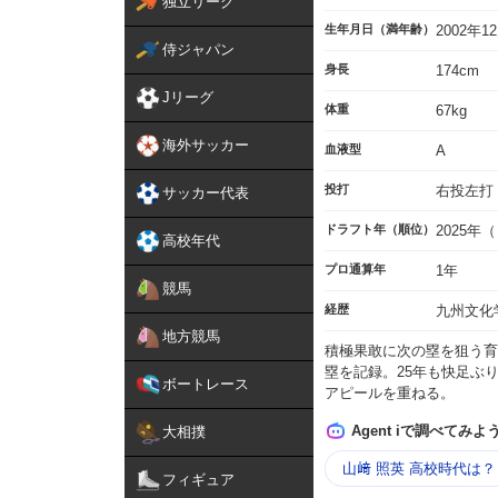
独立リーグ
生年月日（満年齢）
2002年
侍ジャパン
身長
174cm
Jリーグ
体重
67kg
海外サッカー
血液型
A
投打
右投左打
サッカー代表
ドラフト年（順位）
2025年
高校年代
プロ通算年
1年
競馬
経歴
九州文化
地方競馬
積極果敢に次の塁を狙う育
塁を記録。25年も快足ぶ
ボートレース
アピールを重ねる。
Agent iで調べてみよ
大相撲
山﨑 照英 高校時代は？
フィギュア