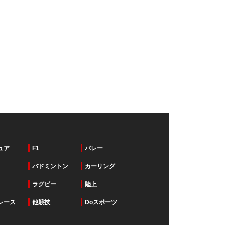
ュア
F1
バレー
バドミントン
カーリング
ラグビー
陸上
レース
他競技
Doスポーツ