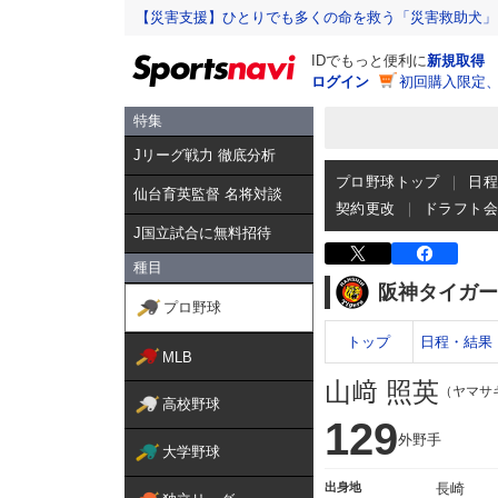
【災害支援】ひとりでも多くの命を救う「災害救助犬」
IDでもっと便利に
新規取得
ログイン
初回購入限定
特集
Jリーグ戦力 徹底分析
プロ野球トップ
日
仙台育英監督 名将対談
契約更改
ドラフト
J国立試合に無料招待
種目
阪神タイガー
プロ野球
トップ
日程・結果
MLB
山﨑 照英
（ヤマサ
高校野球
129
外野手
大学野球
出身地
長崎