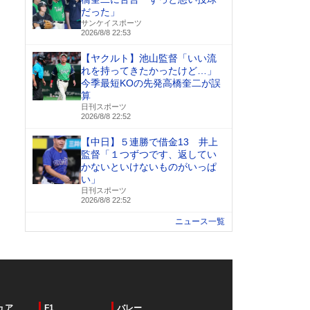
だった」
サンケイスポーツ
2026/8/8 22:53
【ヤクルト】池山監督「いい流
れを持ってきたかったけど…」
今季最短KOの先発高橋奎二が誤
算
日刊スポーツ
2026/8/8 22:52
【中日】５連勝で借金13 井上
監督「１つずつです、返してい
かないといけないものがいっぱ
い」
日刊スポーツ
2026/8/8 22:52
ニュース一覧
ュア
F1
バレー