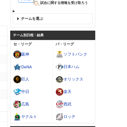
試合に関する情報を受け取ろう
チームを選ぶ
チーム別日程・結果
セ・リーグ
パ・リーグ
阪神
ソフトバンク
日本ハム
DeNA
巨人
オリックス
中日
楽天
広島
西武
ヤクルト
ロッテ