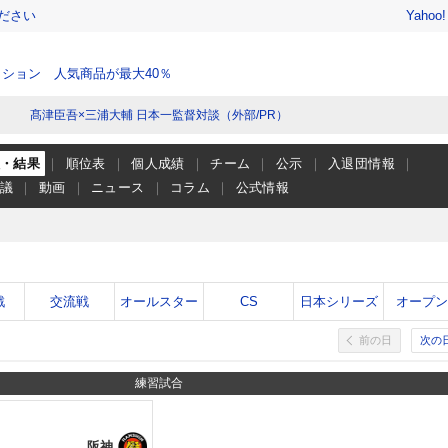
ださい
Yahoo
ション 人気商品が最大40％
髙津臣吾×三浦大輔 日本一監督対談（外部/PR）
程・結果
順位表
個人成績
チーム
公示
入退団情報
会議
動画
ニュース
コラム
公式情報
戦
交流戦
オールスター
CS
日本シリーズ
オープ
前の日
次の
練習試合
阪神