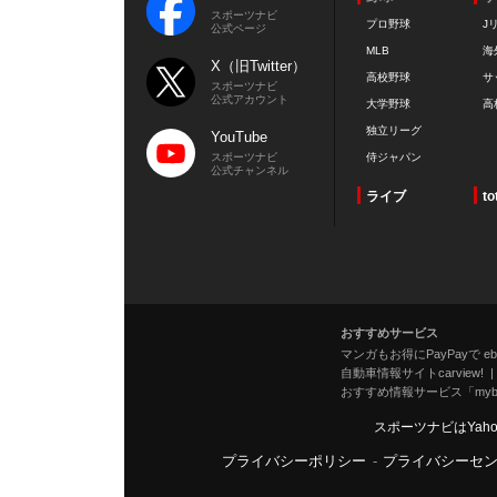
スポーツナビ
プロ野球
J
公式ページ
MLB
海
X（旧Twitter）
高校野球
サ
スポーツナビ
公式アカウント
大学野球
高
独立リーグ
YouTube
スポーツナビ
侍ジャパン
公式チャンネル
ライブ
to
おすすめサービス
マンガもお得にPayPayで eboo
自動車情報サイトcarview!
おすすめ情報サービス「mybe
スポーツナビはYah
プライバシーポリシー
-
プライバシーセ