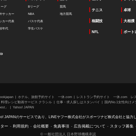
リーグ
Bリーグ
競馬
テニス
卓球
外サッカー
NBA
地方競馬
格闘技
大相撲
ッカー代表
バスケ代表
校年代
学生バスケ
NFL
ボート
to
kjapan
ホテル、旅館予約サイト 一休.com
レストラン予約サイト 一休.com レ
料理レシピ動画サービス クラシル
仕事・求人探しはスタンバイ
国内No.1女性向けメデ
st」
Yahoo! JAPAN
oo! JAPANのサービスであり、LINEヤフー株式会社がスポーツナビ株式会社と協
ンター
-
利用規約
-
会社概要
-
免責事項
-
広告掲載について
-
スタッフ募集
© 一般社団法人 日本野球機構承認