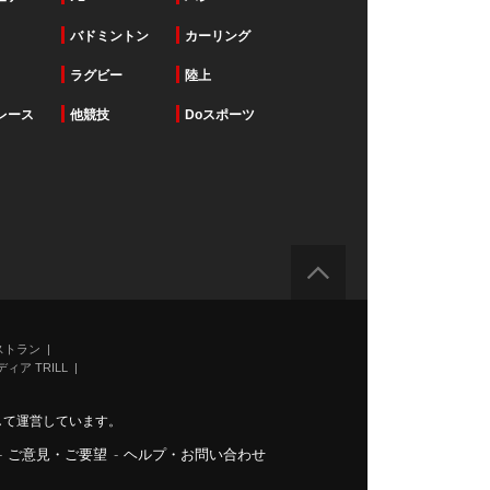
バドミントン
カーリング
ラグビー
陸上
レース
他競技
Doスポーツ
ストラン
ィア TRILL
力して運営しています。
-
ご意見・ご要望
-
ヘルプ・お問い合わせ