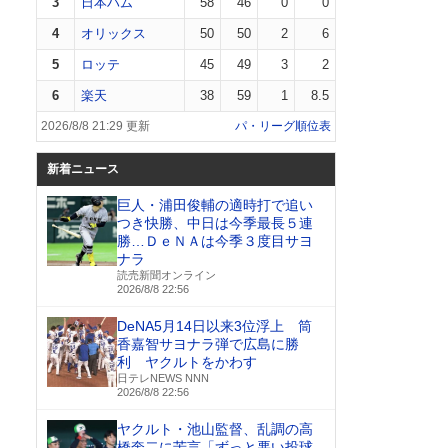
3
日本ハム
58
46
0
0
4
オリックス
50
50
2
6
5
ロッテ
45
49
3
2
6
楽天
38
59
1
8.5
2026/8/8 21:29 更新
パ・リーグ順位表
新着ニュース
巨人・浦田俊輔の適時打で追い
つき快勝、中日は今季最長５連
勝…ＤｅＮＡは今季３度目サヨ
ナラ
読売新聞オンライン
2026/8/8 22:56
DeNA5月14日以来3位浮上 筒
香嘉智サヨナラ弾で広島に勝
利 ヤクルトをかわす
日テレNEWS NNN
2026/8/8 22:56
ヤクルト・池山監督、乱調の高
橋奎二に苦言「ずっと悪い投球