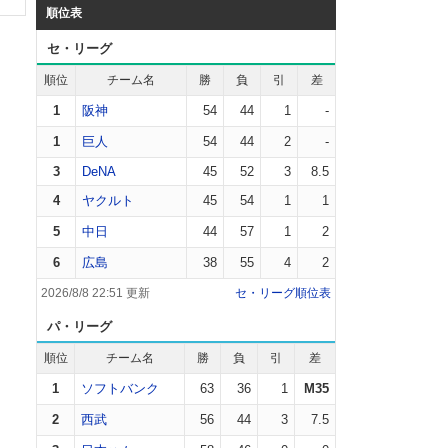
順位表
セ・リーグ
順位
チーム名
勝
負
引
差
1
阪神
54
44
1
-
1
巨人
54
44
2
-
3
DeNA
45
52
3
8.5
4
ヤクルト
45
54
1
1
5
中日
44
57
1
2
6
広島
38
55
4
2
2026/8/8 22:51 更新
セ・リーグ順位表
パ・リーグ
順位
チーム名
勝
負
引
差
1
ソフトバンク
63
36
1
M35
2
西武
56
44
3
7.5