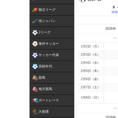
8
独立リーグ
試合
侍ジャパン
2026年
Jリーグ
＜
海外サッカー
2月2日（月）
2月3日（火）
サッカー代表
2月4日（水）
高校年代
2月5日（木）
競馬
2月6日（金）
2月7日（土）
地方競馬
2月8日（日）
ボートレース
＜
大相撲
2026年