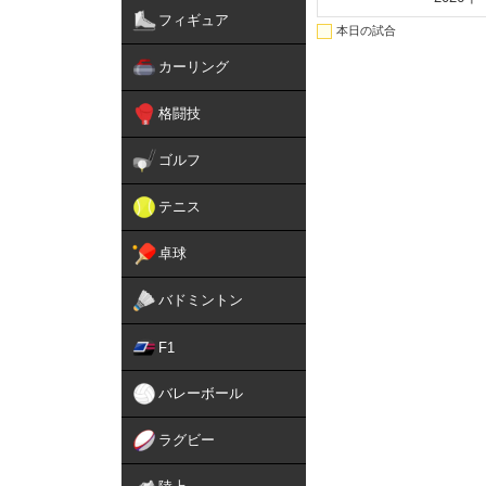
フィギュア
本日の試合
カーリング
格闘技
ゴルフ
テニス
卓球
バドミントン
F1
バレーボール
ラグビー