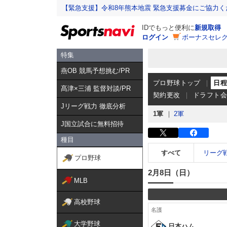
【緊急支援】令和8年熊本地震 緊急支援募金にご協力く
IDでもっと便利に
新規取得
ログイン
ボーナスセレク
特集
燕OB 競馬予想挑む/PR
プロ野球トップ
日
髙津×三浦 監督対談/PR
契約更改
ドラフト
Jリーグ戦力 徹底分析
1軍
2軍
J国立試合に無料招待
種目
すべて
リーグ
プロ野球
2月8日（日）
MLB
高校野球
名護
大学野球
日本ハム