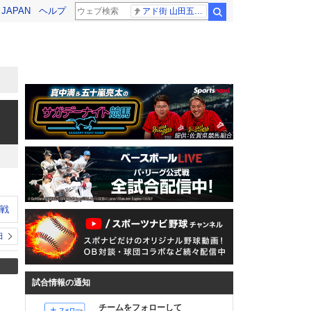
! JAPAN
ヘルプ
アド街 山田五郎さん
検索
ン戦
日
試合情報の通知
チームをフォローして
