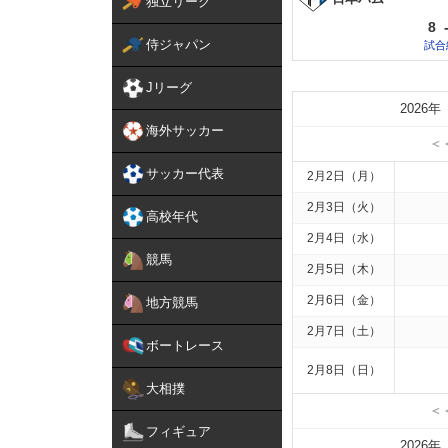
独立リーグ
8
侍ジャパン
試合
Jリーグ
2026年
海外サッカー
＜
サッカー代表
2月2日（月）
2月3日（火）
高校年代
2月4日（水）
競馬
2月5日（木）
2月6日（金）
地方競馬
2月7日（土）
ボートレース
2月8日（日）
大相撲
＜
フィギュア
2026年