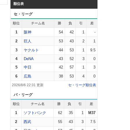
順位表
セ・リーグ
順位
チーム名
勝
負
引
差
1
阪神
54
42
1
-
2
巨人
53
43
2
1
3
ヤクルト
44
53
1
9.5
4
DeNA
43
52
3
0
5
中日
42
57
1
3
6
広島
38
53
4
0
2026/8/6 22:31 更新
セ・リーグ順位表
パ・リーグ
順位
チーム名
勝
負
引
差
1
ソフトバンク
62
35
1
M37
2
西武
55
43
3
7.5