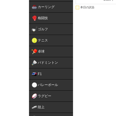
カーリング
本日の試合
格闘技
ゴルフ
テニス
卓球
バドミントン
F1
バレーボール
ラグビー
陸上