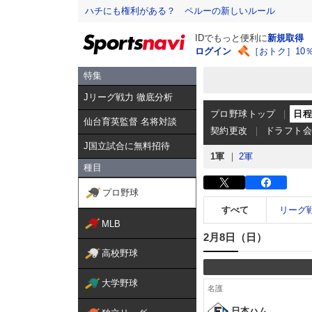
ハチにも権利がある？ ペルーの新しいルール
IDでもっと便利に
新規取得
ログイン
［おトク］10
特集
Jリーグ戦力 徹底分析
プロ野球トップ
日
仙台育英監督 名将対談
契約更改
ドラフト
J国立試合に無料招待
1軍
2軍
種目
プロ野球
すべて
リーグ
MLB
2月8日（日）
高校野球
大学野球
名護
日本ハム