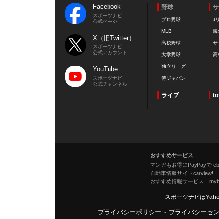
Facebook
野球
サ
スポーツナビ
プロ野球
J
公式ページ
MLB
海
X（旧Twitter）
高校野球
サ
スポーツナビ
公式アカウント
大学野球
高
独立リーグ
YouTube
スポーツナビ
侍ジャパン
公式チャンネル
ライブ
to
おすすめサービス
マンガもお得にPayPayで eboo
自動車情報サイトcarview!
おすすめ情報サービス「mybe
スポーツナビはYah
プライバシーポリシー
-
プライバシーセ