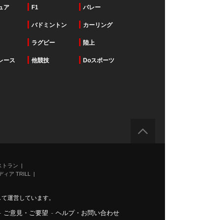
ュア
F1
バレー
バドミントン
カーリング
ラグビー
陸上
レース
他競技
Doスポーツ
ストラン
ィア TRILL
力して運営しています。
-
ご意見・ご要望
-
ヘルプ・お問い合わせ