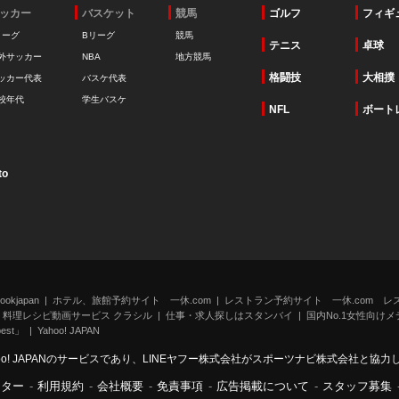
ッカー
バスケット
競馬
ゴルフ
フィギ
リーグ
Bリーグ
競馬
テニス
卓球
外サッカー
NBA
地方競馬
格闘技
大相撲
ッカー代表
バスケ代表
校年代
学生バスケ
NFL
ボート
to
kjapan
ホテル、旅館予約サイト 一休.com
レストラン予約サイト 一休.com レ
料理レシピ動画サービス クラシル
仕事・求人探しはスタンバイ
国内No.1女性向けメデ
st」
Yahoo! JAPAN
oo! JAPANのサービスであり、LINEヤフー株式会社がスポーツナビ株式会社と協
ンター
-
利用規約
-
会社概要
-
免責事項
-
広告掲載について
-
スタッフ募集