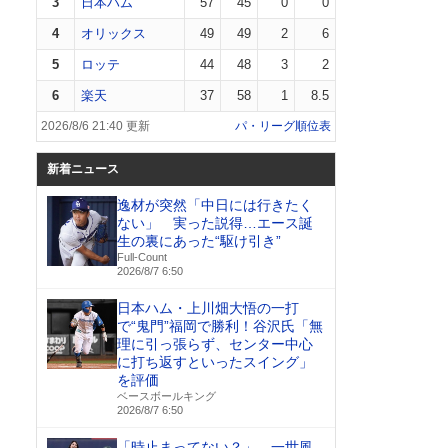
3
日本ハム
57
45
0
0
4
オリックス
49
49
2
6
5
ロッテ
44
48
3
2
6
楽天
37
58
1
8.5
2026/8/6 21:40 更新
パ・リーグ順位表
新着ニュース
逸材が突然「中日には行きたく
ない」 実った説得…エース誕
生の裏にあった“駆け引き”
Full-Count
2026/8/7 6:50
日本ハム・上川畑大悟の一打
で“鬼門”福岡で勝利！谷沢氏「無
理に引っ張らず、センター中心
に打ち返すといったスイング」
を評価
ベースボールキング
2026/8/7 6:50
「時止まってない？」 一世風