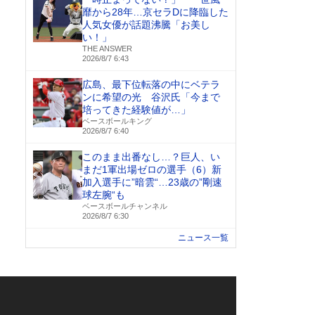
靡から28年…京セラDに降臨した
人気女優が話題沸騰「お美し
い！」
THE ANSWER
2026/8/7 6:43
広島、最下位転落の中にベテラ
ンに希望の光 谷沢氏「今まで
培ってきた経験値が…」
ベースボールキング
2026/8/7 6:40
このまま出番なし…？巨人、い
まだ1軍出場ゼロの選手（6）新
加入選手に”暗雲“…23歳の”剛速
球左腕“も
ベースボールチャンネル
2026/8/7 6:30
ニュース一覧