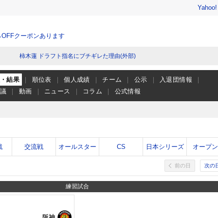
Yahoo
％OFFクーポンあります
柿木蓮 ドラフト指名にブチギレた理由(外部)
程・結果
順位表
個人成績
チーム
公示
入退団情報
会議
動画
ニュース
コラム
公式情報
戦
交流戦
オールスター
CS
日本シリーズ
オープ
前の日
次の
練習試合
阪神