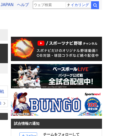
! JAPAN
ヘルプ
イカリング
検索
ン戦
日
試合情報の通知
チームをフォローして
