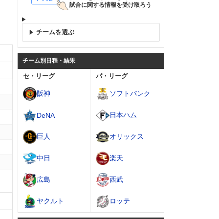
試合に関する情報を受け取ろう
チームを選ぶ
チーム別日程・結果
セ・リーグ
パ・リーグ
阪神
ソフトバンク
日本ハム
DeNA
巨人
オリックス
中日
楽天
広島
西武
ヤクルト
ロッテ