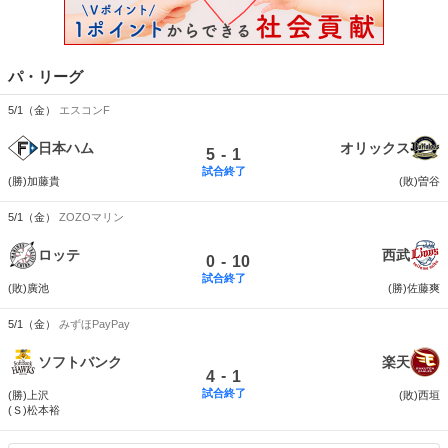
パ・リーグ
5/1（金）
エスコンF
日本ハム
オリックス
-
5
1
試合終了
(勝)加藤貴
(敗)曽谷
5/1（金）
ZOZOマリン
ロッテ
西武
-
0
10
試合終了
(敗)廣池
(勝)佐藤爽
5/1（金）
みずほPayPay
ソフトバンク
楽天
-
4
1
試合終了
(勝)上沢
(敗)西垣
(Ｓ)松本裕