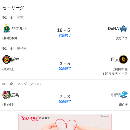
セ・リーグ
5/1（金）
神宮
ヤクルト
DeNA
-
16
5
試合終了
(勝)松本健
(敗)平良
5/1（金）
甲子園
阪神
巨人
-
3
5
試合終了
(敗)村上
(勝)田中将
(Ｓ)マルティネス
5/1（金）
マツダスタジアム
広島
中日
-
7
3
試合終了
(勝)岡本
(敗)柳