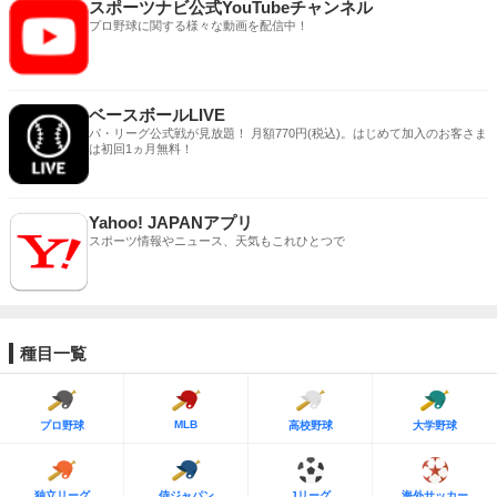
スポーツナビ公式YouTubeチャンネル
プロ野球に関する様々な動画を配信中！
ベースボールLIVE
パ・リーグ公式戦が見放題！ 月額770円(税込)。はじめて加入のお客さま
は初回1ヵ月無料！
Yahoo! JAPANアプリ
スポーツ情報やニュース、天気もこれひとつで
種目一覧
MLB
プロ野球
高校野球
大学野球
独立リーグ
侍ジャパン
Jリーグ
海外サッカー