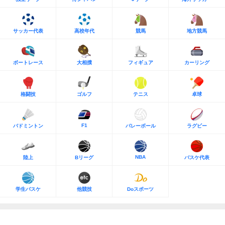
サッカー代表
高校年代
競馬
地方競馬
ボートレース
大相撲
フィギュア
カーリング
格闘技
ゴルフ
テニス
卓球
F1
バドミントン
バレーボール
ラグビー
NBA
陸上
Bリーグ
バスケ代表
学生バスケ
他競技
Doスポーツ