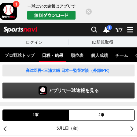
一球ごとの速報はアプリで
閉じる
sports
検索
通知
i
ログイン
ID新規取得
プロ野球トップ
日程・結果
順位表
個人成績
チーム
髙津臣吾×三浦大輔 日本一監督対談（外部/PR）
アプリで一球速報を見る
1軍
2軍
5月1日（金）